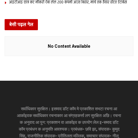
आइटीआइ छात्र कए नौकरी देबा लेल 200 कंपनी आउत बिहार, मार्च तक तैयार होएत डेटाबेस
बेसी पढ़ल गेल
No Content Available
सर्वाधिकार सुरक्षित। इसमाद डॉट कॉम मे प्रकाशित सभटा रचना आ
आर्काइवक सर्वाधिकार रचनाकार आ संग्रहकर्त्ता लग सुरक्षित अछि। रचना
क अनुवाद आ पुन: प्रकाशन वा आर्काइव क उपयोग लेल इ-समाद डॉट
कॉम प्रबंधन क अनुमति आवश्यक। प्रबंधक- छवि झा, संपादक- कुमुद
सिंह, राजनीतिक संपादक- प्रीतिलता मल्लिक, समाचार संपादक- नीलू