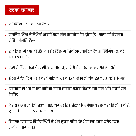
टटका समाचार
साहित्य समाद – समटल प्रकाश
प्राथमिक शि‍क्षा मे मैथि‍ली भाषाकेँ पढ़ाई लेल चलाओल गेल ट्वीटर ट्रेंड : भारत संगे नेपालक
मैथिल लेलनि हिस्सा
सात जिला मे बनत बहुउद्देशीय इंडोर स्‍टेडि‍यम, सिंथेटिक एथलेटिक ट्रेक आ स्विमिंग पुल, केंद्र
देलक 50 करोड़
एम्स मे शिफ्ट होयत डीएमसीएच क सामान, मार्च मे होएत उद्घाटन, नव सत्र स पढाई
होटल मैनेजमेंट क पढ़ाई करती बालिका गृह क 16 बालिका लोकनि, 29 कए जायतीह बेंगलुरु
हेलीकॉप्टर स आब वैशाली आबि जा सकता सैलानी, पर्यटन विभाग बना रहल अछि कॉमर्शियल
हेलीपैड
फेर स शुरू होएत पंजी सूत्रक पढाई, कामेश्वर सिंह संस्कृत विश्वविद्यालय शुरू करत डिप्लोमा कोर्स,
genetic relations पर होएत शोध
बिहारक पंचायत क वित्‍तीय स्थिति मे भेल सुधार, पहिल बेर भेटत एक हजार करोड़ तकक
उपयोगिता प्रमाण पत्र