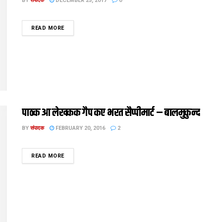
BY
संपादक
DECEMBER 25, 2017
0
DETAILS
READ MORE
पाठक आ लेखकक गैप कए भरत सैप्पीमार्ट – बालमुकुन्द
BY
संपादक
FEBRUARY 20, 2016
2
DETAILS
READ MORE