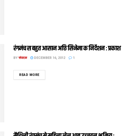
रंगमंच स बहुत आसान अछि सिनेमा क निर्देशन : प्रकाश
BY
संपादक
DECEMBER 16, 2012
1
DETAILS
READ MORE
मैथिली रंगमंच मे महिला लेल आब उज्‍जवल भविष्‍य :