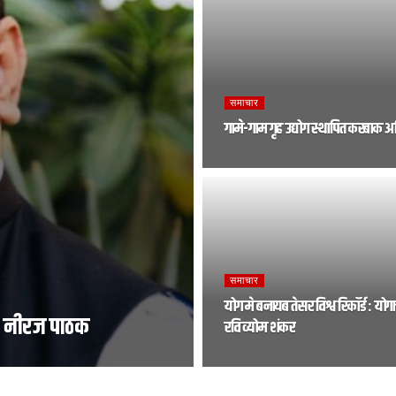
समाचार
गामे-गाम गृह उद्योग स्थापित करबाक
समाचार
योग मे बनायब तेसर विश्व रिकॉर्ड : योगाच
: नीरज पाठक
रवि व्योम शंकर