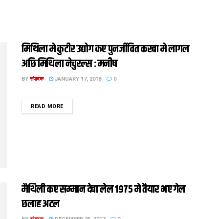
मिथिला मे कुटीर उद्योग कए पुनर्जीवित करबा मे लागल
अछि मिथिला नेचुरल्स : मनीष
BY
संपादक
JANUARY 17, 2018
0
DETAILS
READ MORE
मैथिली कए सम्‍मान देबा लेल 1975 मे तैयार भए गेल
छलाह अटल