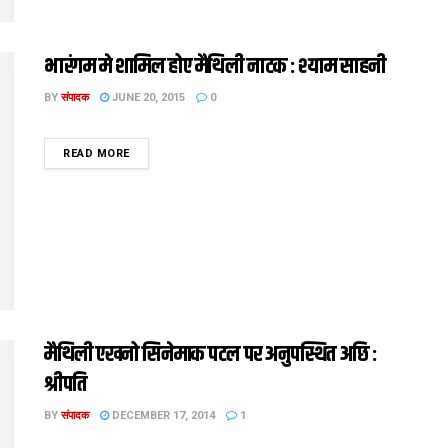
भारंगम मे शामिल होए मैथि‍ली नाटक : श्याम साहनी
BY
संपादक
JUNE 20, 2015
0
DETAILS
READ MORE
मैथिली एखनो सिनेमाक पटल पर अनुपस्थित अछि :
श्रीपति
BY
संपादक
DECEMBER 17, 2014
1