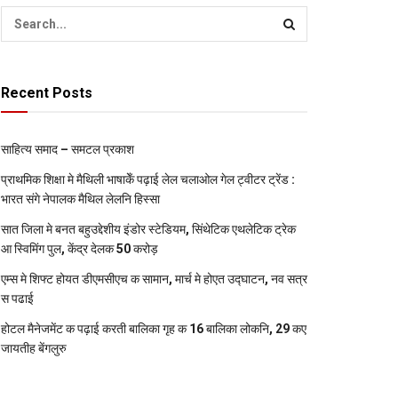
Recent Posts
साहित्य समाद – समटल प्रकाश
प्राथमिक शि‍क्षा मे मैथि‍ली भाषाकेँ पढ़ाई लेल चलाओल गेल ट्वीटर ट्रेंड :
भारत संगे नेपालक मैथिल लेलनि हिस्सा
सात जिला मे बनत बहुउद्देशीय इंडोर स्‍टेडि‍यम, सिंथेटिक एथलेटिक ट्रेक
आ स्विमिंग पुल, केंद्र देलक 50 करोड़
एम्स मे शिफ्ट होयत डीएमसीएच क सामान, मार्च मे होएत उद्घाटन, नव सत्र
स पढाई
होटल मैनेजमेंट क पढ़ाई करती बालिका गृह क 16 बालिका लोकनि, 29 कए
जायतीह बेंगलुरु