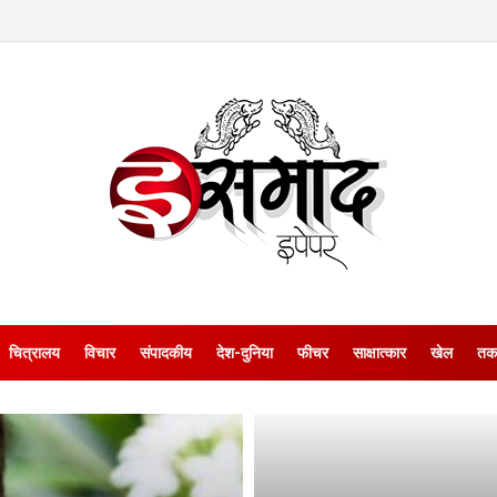
चित्रालय
विचार
संपादकीय
देश-दुनिया
फीचर
साक्षात्‍कार
खेल
तक