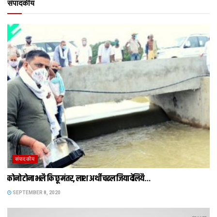
संपादकीय
संपादकीय
कोनो टोना भलै कि छू मंतर, लाश अर्थी चढल जिया देलियै…
SEPTEMBER 8, 2020