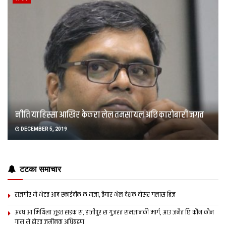
नीति या हिस्सा आखिर केकरा लेल तमसायल अछि कारोबारी जगत
DECEMBER 5, 2019
टटका समाचार
राजगीर मे भेटत आब स्काईवॉक क मजा, तैयार भेल देशक दोसर गलास ब्रिज
अवध आ मिथिला जुड़त सड़क स, हाजीपुर स गुजरत रामजानकी मार्ग, आउ जनैत छि कौन कौन
गाम मे होएत जमीनक अधिग्रहण