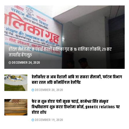
होटल मैनेजमेंट क पढ़ाई करती बालिका गृह क 16 बालिका लोकनि, 29 कए
जायतीह बेंगलुरु
DECEMBER 24, 2020
हेलीकॉप्टर स आब वैशाली आबि जा सकता सैलानी, पर्यटन विभाग
बना रहल अछि कॉमर्शियल हेलीपैड
DECEMBER 20, 2020
फेर स शुरू होएत पंजी सूत्रक पढाई, कामेश्वर सिंह संस्कृत
विश्वविद्यालय शुरू करत डिप्लोमा कोर्स, genetic relations पर
होएत शोध
DECEMBER 19, 2020