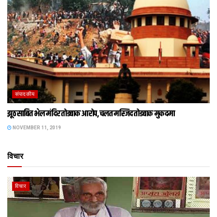
संपादकीय
झूठ साबित भेल मंदिर तोडबाक आरोप, चलत मस्जिद तोडबाक मुकदमा
NOVEMBER 11, 2019
विचार
विचार