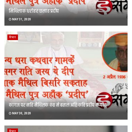
मिथिलाक धरोहर छलाह प्रदीप
MAY 31, 2020
विचार
कागज पर नहि मैथिलक कंठ मे बसल अछि कवि प्रदीप क गीत
MAY 30, 2020
विचार