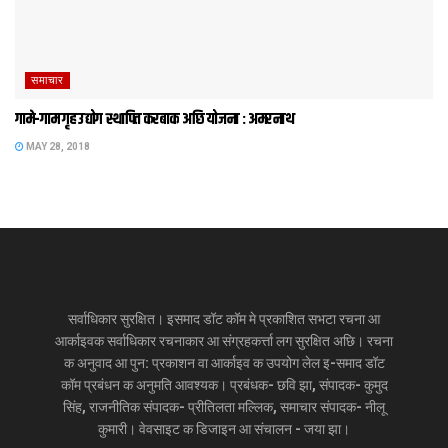
समाचार
गामे-गाम गृह उद्योग स्थापित करबाक अछि योजना : अमरनाथ
MAY 28, 2018
सर्वाधिकार सुरक्षित। इसमाद डॉट कॉम मे प्रकाशित सभटा रचना आ
आर्काइवक सर्वाधिकार रचनाकार आ संग्रहकर्त्ता लग सुरक्षित अछि। रचना
क अनुवाद आ पुन: प्रकाशन वा आर्काइव क उपयोग लेल इ-समाद डॉट
कॉम प्रबंधन क अनुमति आवश्यक। प्रबंधक- छवि झा, संपादक- कुमुद
सिंह, राजनीतिक संपादक- प्रीतिलता मल्लिक, समाचार संपादक- नीलू
कुमारी। वेवसाइट क डिजाइन आ संचालन - जया झा।