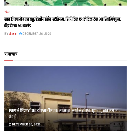
खेल
सात जिला मे बनत बहुउद्देशीय इंडोर स्‍टेडि‍यम, सिंथेटिक एथलेटिक ट्रेक आ स्विमिंग पुल,
केंद्र देलक 50 करोड़
BY
संपादक
DECEMBER 26, 2020
समाचार
एम्स मे शिफ्ट होयत डीएमसीएच क सामान, मार्च मे होएत उद्घाटन, नव सत्र स
पढाई
DECEMBER 26, 2020