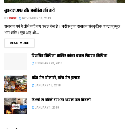
नुकायल अपन सौरा कहीं हेरा नहि जाये
BY
संपादक
NOVEMBER 10, 2019
सनातन धर्म मे तीर्थ नदी कए कहल गेल छै। नदीक पूजा सनातन संस्‍कृतिक एकटा प्रमुख
भाग अछि। मुदा आइ ओ...
DETAILS
READ MORE
विकसित मिथिला आखिर कोना बनल पिछडल मिथिला
FEBRUARY 23, 2019
बढैत गेल बीमारी, घटैत गेल इलाज
JANUARY 15, 2018
दिल्‍ली स पहिने दरभंगा आयल छल बिजली
JANUARY 1, 2018