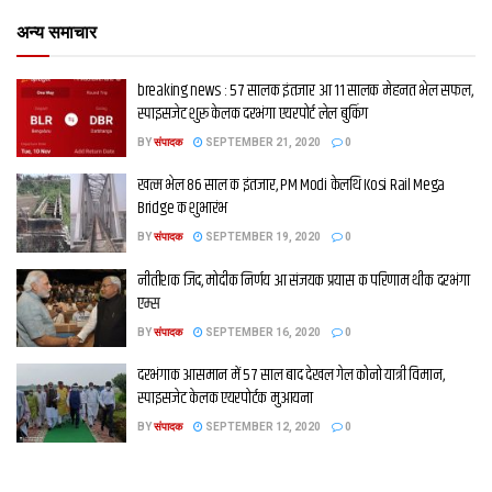
अन्य समाचार
breaking news : 57 सालक इंतजार आ 11 सालक मेहनत भेल सफल,
स्पाइसजेट शुरू केलक दरभंगा एयरपोर्ट लेल बुकिंग
BY
संपादक
SEPTEMBER 21, 2020
0
खत्म भेल 86 साल क इंतजार, PM Modi केलथि Kosi Rail Mega
Bridge क शुभारंभ
BY
संपादक
SEPTEMBER 19, 2020
0
नीतीशक जिद, मोदीक निर्णय आ संजयक प्रयास क परिणाम थीक दरभंगा
एम्स
BY
संपादक
SEPTEMBER 16, 2020
0
दरभंगाक आसमान में 57 साल बाद देखल गेल कोनो यात्री विमान,
स्पाइसजेट केलक एयरपोर्टक मुआयना
BY
संपादक
SEPTEMBER 12, 2020
0