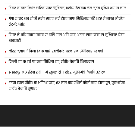
बिहार मे बनत विश्वक चारिम पावर म्यूजियम, धरोहर देखबाक लेल जुटता दुनिया भरी स लोक
गंगा क बाद आब कोसी समेत सातटा नदी होएत साफ, मिथिलाक एहि शहर मे लागत सीवरेज
ट्रीटमेंट प्लांट
बिहार मे अहि सातटा एनएच पर चलि रहल अछि काज, अगला साल पटना स सुभितगर होयत
आवाजाही
नीरस चुनाव मे किया हेबाक चाही रजनीकांत पाठक सन उम्मीदवार पर चर्चा
दिल्ली हाट क तर्ज पर बनत मिथिला हाट, नीतीश केलथि शिलान्यास
झंझारपुर क अररिया संग्राम मे खुलल ट्रॉमा सेंटर, मुख्यमंत्री केलथि उद्घाटन
उगना बनल नीतीश क भगिरथ काज, 62 साल बाद पश्चिमी कोसी नहर होएत पूरा, पुनर्स्थापन
कार्यक केलथि शुभारंभ