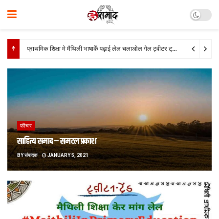
सात जिला मे बनत बहुउद्देशीय इंडोर स्‍टेडि‍यम, सिंथेटिक एथलेटिक ट्रेक आ स्विमिंग पुल, केंद्र देलक 50 करोड़
फीचर
साहित्य समाद – समटल प्रकाश
BY
संपादक
JANUARY 5, 2021