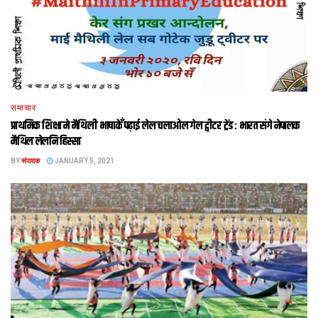
समाचार
प्राथमिक शि‍क्षा मे मैथि‍ली भाषाकेँ पढ़ाई लेल चलाओल गेल ट्वीटर ट्रेंड : भारत संगे नेपालक
मैथिल लेलनि हिस्सा
BY
संपादक
JANUARY 5, 2021