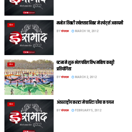
मनोज तिवारी खोलताह बिहार मे स्पो‌र्ट्स अकादमी
खेल
BY
संपादक
MARCH 18, 2012
पटना मे शुरू भेल पहिल विश्व महिला कबड्डी
खेल
प्रतियोगिता
BY
संपादक
MARCH 2, 2012
अंतरराष्ट्रीय कराटा मे चारिटा धीया क चयन
खेल
BY
संपादक
FEBRUARY 5, 2012