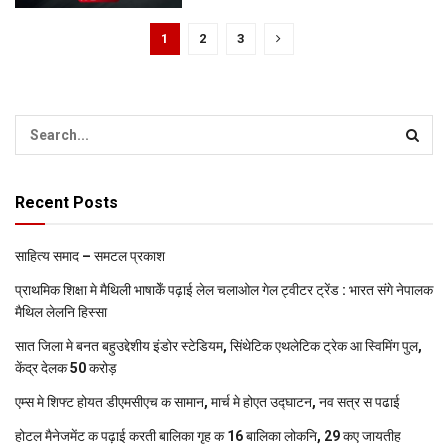
1
2
3
Recent Posts
साहित्य समाद – समटल प्रकाश
प्राथमिक शि‍क्षा मे मैथि‍ली भाषाकेँ पढ़ाई लेल चलाओल गेल ट्वीटर ट्रेंड : भारत संगे नेपालक
मैथिल लेलनि हिस्सा
सात जिला मे बनत बहुउद्देशीय इंडोर स्‍टेडि‍यम, सिंथेटिक एथलेटिक ट्रेक आ स्विमिंग पुल,
केंद्र देलक 50 करोड़
एम्स मे शिफ्ट होयत डीएमसीएच क सामान, मार्च मे होएत उद्घाटन, नव सत्र स पढाई
होटल मैनेजमेंट क पढ़ाई करती बालिका गृह क 16 बालिका लोकनि, 29 कए जायतीह