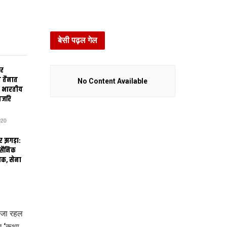
बेसी पढ़ल गेल
ार
 तैनात
No Content Available
े भारतीय
नजरि
20
र झगड़ा:
 सैनिक
लक, सेना
ल जा रहल
ए ‘कथा