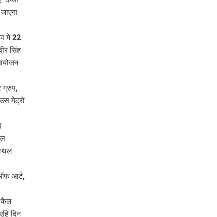
 जाएगा
व मे 22
ीर सिंह
इ आयोजन
ग्रुप,
उस मेट्रो
ि
ैल
स्थल
ऑफ आर्ट,
 कैल
 एहि दिन