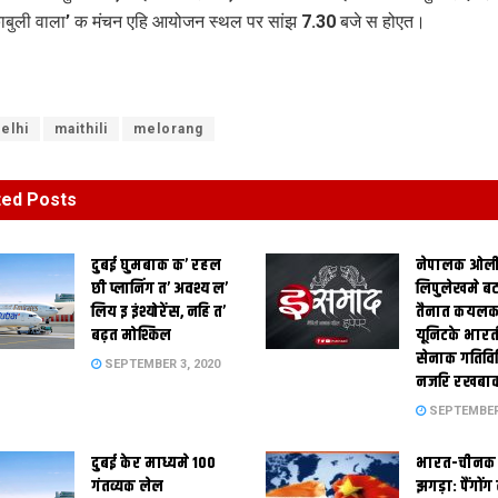
ाबुली वाला’ क मंचन एहि आयोजन स्थल पर सांझ 7.30 बजे स होएत।
elhi
maithili
melorang
ted
Posts
दुबई घुमबाक क’ रहल
नेपालक ओल
छी प्लानिंग त’ अवश्य ल’
लिपुलेखमे ब
लिय इ इंश्योरेंस, नहि त’
तैनात कयलक
बढ़त मोश्किल
यूनिटके भार
सेनाक गतिवि
SEPTEMBER 3, 2020
नजरि रखबा
SEPTEMBER 
दुबई केर माध्यमे 100
भारत-चीनक 
गंतव्यक लेल
झगड़ा: पैंगों