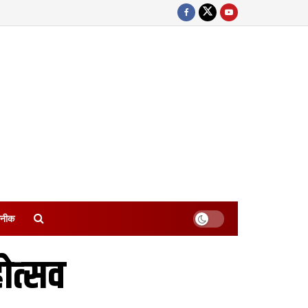
नीक
ोत्‍सव