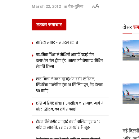
A
March 22, 2012
in
देश-दुनिया
A
टटका समाचार
दोसर
सम
साहित्य समाद – समटल प्रकाश
प्राथमिक शि‍क्षा मे मैथि‍ली भाषाकेँ पढ़ाई लेल
चलाओल गेल ट्वीटर ट्रेंड : भारत संगे नेपालक मैथिल
लेलनि हिस्सा
सात जिला मे बनत बहुउद्देशीय इंडोर स्‍टेडि‍यम,
सिंथेटिक एथलेटिक ट्रेक आ स्विमिंग पुल, केंद्र देलक
50 करोड़
एम्स मे शिफ्ट होयत डीएमसीएच क सामान, मार्च मे
होएत उद्घाटन, नव सत्र स पढाई
होटल मैनेजमेंट क पढ़ाई करती बालिका गृह क 16
बालिका लोकनि, 29 कए जायतीह बेंगलुरु
नई दिल्‍
अछि, जा