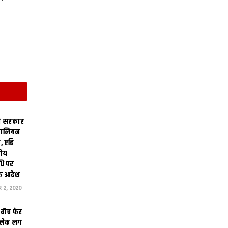
ी सरकार
टालियन
, एहि
तीय
धि पर
क आदेश
2, 2020
बीच फेर
ग लेक लग