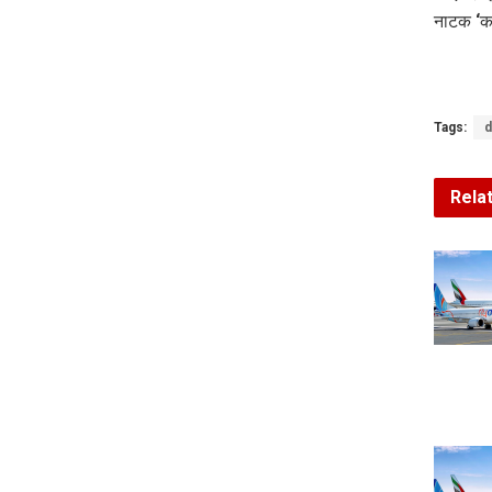
नाटक ‘क
Tags:
d
Rela