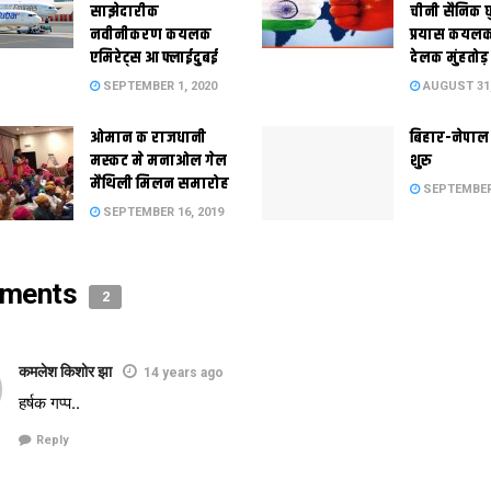
साझेदारीक
चीनी सैनिक 
नवीनीकरण कयलक
प्रयास कयलक
एमिरेट्स आ फ्लाईदुबई
देलक मुंहतोड
SEPTEMBER 1, 2020
AUGUST 31,
ओमान क राजधानी
बिहार-नेपाल
मस्‍कट मे मनाओल गेल
शुरु
मैथि‍ली मिलन समारोह
SEPTEMBER 
SEPTEMBER 16, 2019
ments
2
कमलेश किशोर झा
14 years ago
हर्षक गप्प..
Reply