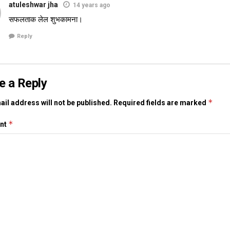
atuleshwar jha
14 years ago
सफलताक लेल शुभकामना।
Reply
e a Reply
*
il address will not be published.
Required fields are marked
*
nt