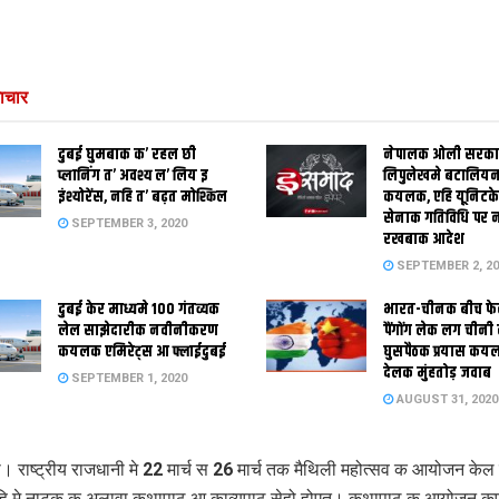
ाचार
दुबई घुमबाक क’ रहल छी
नेपालक ओली सरक
प्लानिंग त’ अवश्य ल’ लिय इ
लिपुलेखमे बटालियन
इंश्योरेंस, नहि त’ बढ़त मोश्किल
कयलक, एहि यूनिटक
सेनाक गतिविधि पर 
SEPTEMBER 3, 2020
रखबाक आदेश
SEPTEMBER 2, 20
दुबई केर माध्यमे 100 गंतव्यक
भारत-चीनक बीच फे
लेल साझेदारीक नवीनीकरण
पैंगोंग लेक लग चीनी
कयलक एमिरेट्स आ फ्लाईदुबई
घुसपैठक प्रयास कय
देलक मुंहतोड़ जवाब
SEPTEMBER 1, 2020
AUGUST 31, 2020
ली। राष्ट्रीय राजधानी मे 22 मार्च स 26 मार्च तक मैथिली महोत्सव क आयोजन के
हि मे नाटक क अलावा कथापाठ आ काव्यपाठ सेहो होएत। कथापाठ क आयोजन क