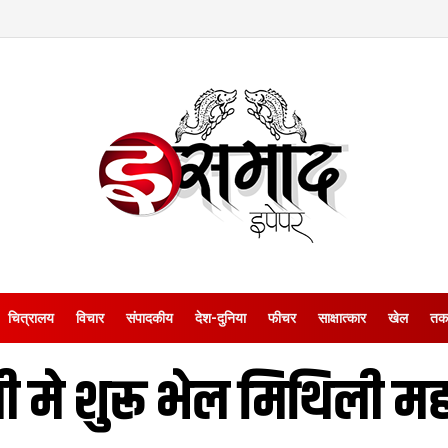
चित्रालय
विचार
संपादकीय
देश-दुनिया
फीचर
साक्षात्‍कार
खेल
तक
ली मे शुरू भेल मिथिली मह