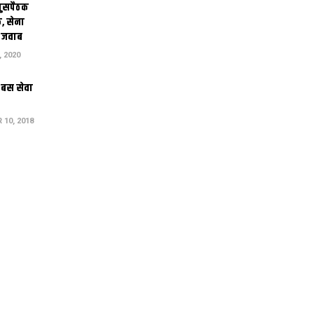
घुसपैठक
, सेना
़ जवाब
 2020
 बस सेवा
10, 2018