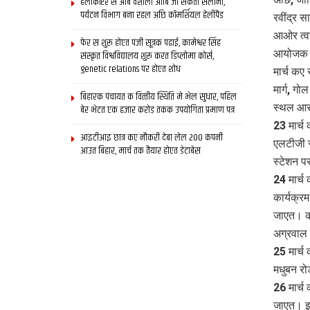
हेलीकॉप्टर स आब वैशाली आबि जा सकता सैलानी,
पर्यटन विभाग बना रहल अछि कॉमर्शियल हेलीपैड
रवींद्र 
आओर त्वर
फेर स शुरू होएत पंजी सूत्रक पढाई, कामेश्वर सिंह
आयोजक सं
संस्कृत विश्वविद्यालय शुरू करत डिप्लोमा कोर्स,
genetic relations पर होएत शोध
मार्च कए
मार्ग, गो
बिहारक पंचायत क वित्‍तीय स्थिति मे भेल सुधार, पहिल
स्थल आर.
बेर भेटत एक हजार करोड़ तकक उपयोगिता प्रमाण पत्र
23 मार्च
आइटीआइ छात्र कए नौकरी देबा लेल 200 कंपनी
एलटीजी स
आउत बिहार, मार्च तक तैयार होएत डेटाबेस
स्टेशन 
24 मार्च
कार्यक्र
जाएत। क
अग्रवाल 
25 मार्च
मधुबन रो
26 मार्च
जाएत। इ आ