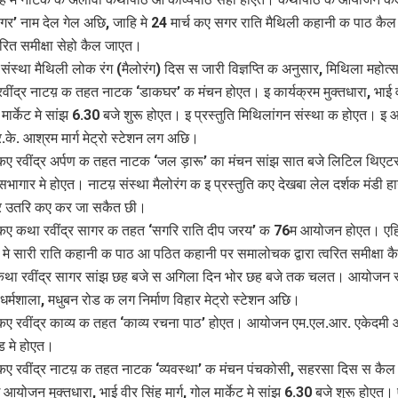
सागर’ नाम देल गेल अछि, जाहि मे 24 मार्च कए सगर राति मैथिली कहानी क पाठ कैल
ित समीक्षा सेहो कैल जाएत।
स्था मैथिली लोक रंग (मैलोरंग) दिस स जारी विज्ञप्ति क अनुसार, मिथिला महोत्स
 रवींद्र नाटय़ क तहत नाटक ‘डाकघर’ क मंचन होएत। इ कार्यक्रम मुक्तधारा, भाई व
ल मार्केट मे सांझ 6.30 बजे शुरू होएत। इ प्रस्तुति मिथिलांगन संस्था क होएत। 
के. आश्रम मार्ग मेट्रो स्टेशन लग अछि।
 कए रवींद्र अर्पण क तहत नाटक ‘जल ड़ारू’ का मंचन सांझ सात बजे लिटिल थिएटर 
भागार मे होएत। नाटय़ संस्था मैलोरंग क इ प्रस्तुति कए देखबा लेल दर्शक मंडी हा
पर उतरि कए कर जा सकैत छी।
 कए कथा रवींद्र सागर क तहत ‘सगरि राति दीप जरय’ क 76म आयोजन होएत। एह
म मे सारी राति कहानी क पाठ आ पठित कहानी पर समालोचक द्वारा त्वरित समीक्षा क
था रवींद्र सागर सांझ छह बजे स अगिला दिन भोर छह बजे तक चलत। आयोजन 
धर्मशाला, मधुबन रोड क लग निर्माण विहार मेट्रो स्टेशन अछि।
 कए रवींद्र काव्य क तहत ‘काव्य रचना पाठ’ होएत। आयोजन एम.एल.आर. एकेदमी 
ड मे होएत।
 कए रवींद्र नाटय़ क तहत नाटक ‘व्यवस्था’ क मंचन पंचकोसी, सहरसा दिस स कैल
योजन मुक्तधारा, भाई वीर सिंह मार्ग, गोल मार्केट मे सांझ 6.30 बजे शुरू होएत।