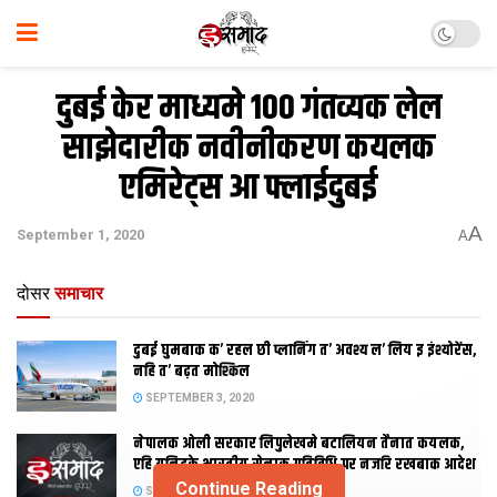
दुबई केर माध्यमे 100 गंतव्यक लेल
साझेदारीक नवीनीकरण कयलक
एमिरेट्स आ फ्लाईदुबई
A
September 1, 2020
A
दोसर
समाचार
दुबई घुमबाक क’ रहल छी प्लानिंग त’ अवश्य ल’ लिय इ इंश्योरेंस,
नहि त’ बढ़त मोश्किल
SEPTEMBER 3, 2020
नेपालक ओली सरकार लिपुलेखमे बटालियन तैनात कयलक,
एहि यूनिटके भारतीय सेनाक गतिविधि पर नजरि रखबाक आदेश
Continue Reading
SEPTEMBER 2, 2020