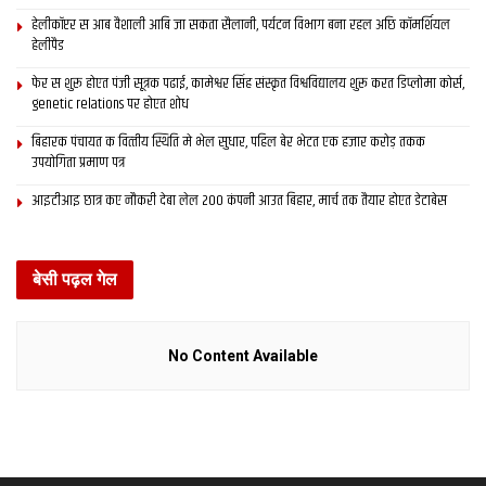
Tags:
air india
dubai
Emirates
Flydubai
हेलीकॉप्टर स आब वैशाली आबि जा सकता सैलानी, पर्यटन विभाग बना रहल अछि कॉमर्शियल
हेलीपैड
फेर स शुरू होएत पंजी सूत्रक पढाई, कामेश्वर सिंह संस्कृत विश्वविद्यालय शुरू करत डिप्लोमा कोर्स,
genetic relations पर होएत शोध
बिहारक पंचायत क वित्‍तीय स्थिति मे भेल सुधार, पहिल बेर भेटत एक हजार करोड़ तकक
उपयोगिता प्रमाण पत्र
आइटीआइ छात्र कए नौकरी देबा लेल 200 कंपनी आउत बिहार, मार्च तक तैयार होएत डेटाबेस
बेसी पढ़ल गेल
No Content Available