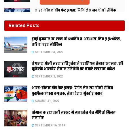
भारत-चीनक बीच फेर झगड़ा: पैंगोंग लेक लग चीनी सैनिक
घुसपैठक प्रयास कयलक, सेना देलक मुंहतोड़ जवाब
AUGUST 31, 2020
Related
Posts
ओमान क राजधानी मस्‍कट मे मनाओल गेल मैथि‍ली मिलन
दुबई घुमबाक क’ रहल छी प्लानिंग त’ अवश्य ल’ लिय इ इंश्योरेंस,
समारोह
नहि त’ बढ़त मोश्किल
SEPTEMBER 16, 2019
SEPTEMBER 3, 2020
नेपालक ओली सरकार लिपुलेखमे बटालियन तैनात कयलक, एहि
दुबई : एमिरेट्स आ फ्लाई दुबई ग्राहकके कनेक्टिविटी, सुविधा आ यात्रा
यूनिटके भारतीय सेनाक गतिविधि पर नजरि रखबाक आदेश
सुविधा लेल अपन रणनीतिक साझेदारीक नवीनीकरण कयलक अछि।
SEPTEMBER 2, 2020
अमीरातक ग्राहक आब फ्लाई दुबई पर 30 स’ बेसी गंतव्यक लेल कोड शेयर
भारत-चीनक बीच फेर झगड़ा: पैंगोंग लेक लग चीनी सैनिक
उड़ान पर यात्रा क’ सकैत छथि, जखनकि फ्लाई दुबइ केर ग्राहक लग 70
घुसपैठक प्रयास कयलक, सेना देलक मुंहतोड़ जवाब
स’ बेसी गंतव्य अछि जतय ओ एमिरेट्सक माध्यम स’ यात्रा क’ सकैत छथि।
AUGUST 31, 2020
एमिरेट्स यात्रीक लेल फ्लाई दुबई स्थलमे बेलग्रेड, बुखारेस्ट, कीव, सोफिया
ओमान क राजधानी मस्‍कट मे मनाओल गेल मैथि‍ली मिलन
आ जंजीबार शामिल अछि. साझेदारीक नवीनीकरण पर बात करैत अमीरात
समारोह
समूहक मुख्य वाणिज्यिक अधिकारी अदनान काजिम कहलनि, “हमरा इ घोषणा
SEPTEMBER 16, 2019