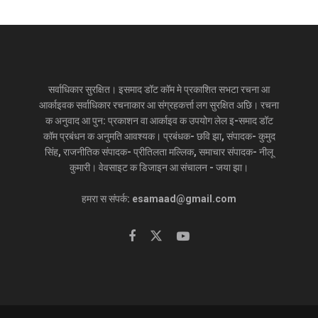
सर्वाधिकार सुरक्षित। इसमाद डॉट कॉम मे प्रकाशित सभटा रचना आ
आर्काइवक सर्वाधिकार रचनाकार आ संग्रहकर्त्ता लग सुरक्षित अछि। रचना
क अनुवाद आ पुन: प्रकाशन वा आर्काइव क उपयोग लेल इ-समाद डॉट
कॉम प्रबंधन क अनुमति आवश्यक। प्रबंधक- छवि झा, संपादक- कुमुद
सिंह, राजनीतिक संपादक- प्रीतिलता मल्लिक, समाचार संपादक- नीलू
कुमारी। वेवसाइट क डिजाइन आ संचालन - जया झा।
हमरा स संपर्क: esamaad@gmail.com