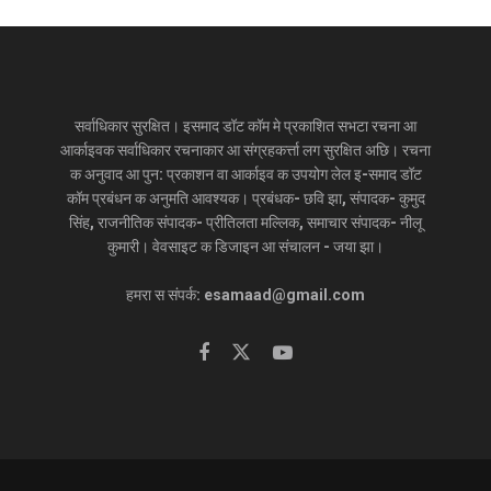
चीनक बच्‍चा भारतक इम्‍फोसिस देख रहल अछि आ भारतक बच्‍चा
कए देखाउ जा रहल अछि पाकिस्‍तानक मदरसा
SEPTEMBER 28, 2019
सर्वाधिकार सुरक्षित। इसमाद डॉट कॉम मे प्रकाशित सभटा रचना आ
आर्काइवक सर्वाधिकार रचनाकार आ संग्रहकर्त्ता लग सुरक्षित अछि। रचना
क अनुवाद आ पुन: प्रकाशन वा आर्काइव क उपयोग लेल इ-समाद डॉट
‘’25 सितंबर 1866 कए ‘मोहम्मद अफ़ज़ल बनाम
कॉम प्रबंधन क अनुमति आवश्यक। प्रबंधक- छवि झा, संपादक- कुमुद
तुलसीदास आओर अन्य बैरागी’ मामला मे अदालत मे दलील
सिंह, राजनीतिक संपादक- प्रीतिलता मल्लिक, समाचार संपादक- नीलू
देल गेल जे बैरागी पंथ क किछु लोक बाबरी मस्जिद लग
कुमारी। वेवसाइट क डिजाइन आ संचालन - जया झा।
शिवालय बनेबाक इच्‍छुक छथि। बैरागी सब मस्जिद परिसर
मे एकटा कोठली बनाकए ओहिठाम मूर्ति सेहो राखि देलक।
हमरा स संपर्क: esamaad@gmail.com
एहि स किछु दिन पहिने किछु गोटे परिसर मे राम चबूतरा
बना देलथि, जाहि कारण स दंगा भड़कल। 12 अक्टूबर,
1866 कए फ़ैज़ाबाद क डिप्टी कमिश्नर तुलसीदास आ
बैरागी क ख़िलाफ़ फ़ैसला सुनेलथि।
(सुप्रीम कोर्ट जजमेंट, पेज
803, 804)’’