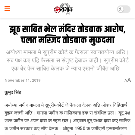
झूठ साबित भेल मंदिर तोडबाक आरोप,
चलत मस्जिद तोडबाक मुकदमा
अयोध्या मामला मे सुप्रीम कोर्ट क फैसला स्वा‍गतयोग्य अछि।
सब पक्ष कए एहि फैसला स संतुष्ट हेबाक चाही। सुप्रीम कोर्ट
एक बेर फेर साबित केलक जे न्याय एखनो जीबैत अछि।
A
November 11, 2019
A
कुमुद सिंह
अयोध्‍या जमीन मामला मे सुप्रीमकोर्ट जे फैसला देलक अछि ओकर निहितार्थ
बुझब जरुरी अछि। मामला जमीन क मालिकाना हक स संबंधित छल। दूनू पक्ष
उक्‍त जमीन पर अपन दावा क रहल छल। अदालत दूनू पक्षक दावा कए खारिज
क जमीन सरकार कए सौंप देलक। ओहूना 1950 क जमींदारी हस्‍तानांतरण