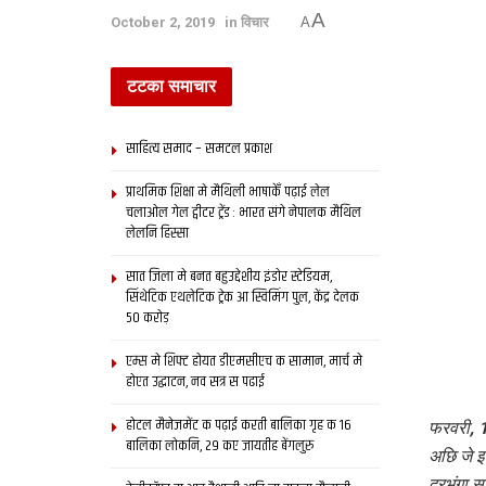
A
October 2, 2019
in
विचार
A
टटका समाचार
साहित्य समाद – समटल प्रकाश
प्राथमिक शि‍क्षा मे मैथि‍ली भाषाकेँ पढ़ाई लेल
चलाओल गेल ट्वीटर ट्रेंड : भारत संगे नेपालक मैथिल
लेलनि हिस्सा
सात जिला मे बनत बहुउद्देशीय इंडोर स्‍टेडि‍यम,
सिंथेटिक एथलेटिक ट्रेक आ स्विमिंग पुल, केंद्र देलक
50 करोड़
एम्स मे शिफ्ट होयत डीएमसीएच क सामान, मार्च मे
होएत उद्घाटन, नव सत्र स पढाई
होटल मैनेजमेंट क पढ़ाई करती बालिका गृह क 16
फरवरी, 
बालिका लोकनि, 29 कए जायतीह बेंगलुरु
अछि जे 
दरभंगा स