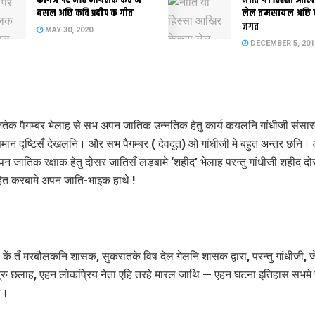
कागज पर नहि मैथिलक कंठ मे
नीति या हिस्सा आखि
बसल अछि कवि प्रदीप क गीत
लेल तमसायल अछि क
जगत
MAY 30, 2020
DECEMBER 5, 201
जतेक पैगम्बर भेलाह से सभ अपन जातिक उन्नतिक हेतु कार्य कयलनि गांधीजी संस
समान दृष्टिसँ देखलनि। और सभ पैगम्बर ( देवदूत) ओ गांधीजी मे बहुत अन्तर छन
अपन जातिक रक्षाक हेतु दोसर जातिसँ लड़बामे ‘शहीद’ भेलाह परन्तु गांधीजी शहीद द
त करबामे अपन जाति-भाइक हाथे !
कें तँ मरबौलकनि शासक, सुकरातके विष देल गेलनि शासक द्वारा, परन्तु गांधीजी, ज
ु छलाह, एहन लोकप्रिय नेता एहि तरहे मारल जाथि — एहन घटना इतिहास सभमे 
ल।