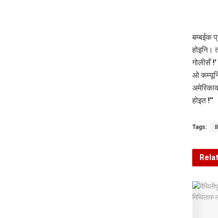
बम्बईक प
होइनि। त
गोलीसँ !
ओ कम्यूनि
अमेरिकाक
होइत !”
Tags:
B
Rela