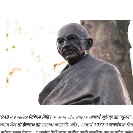
1948 मे इ आलेख
मिथिला मिहिर
क तत्का लीन संपादक
आचार्य सुरेन्द्र झा ‘सुमन’
क
इसमाद लेल
डॉ ईशनाथ झा
उपलब्ध करौलनि अछि। आचार्य 1977 में
जनसंघ
क टिक
 सांसद चुनल गेलाह। इ आलेख मिथिलाक गांधीक प्रति नजरिया कए स्था‍पित करै