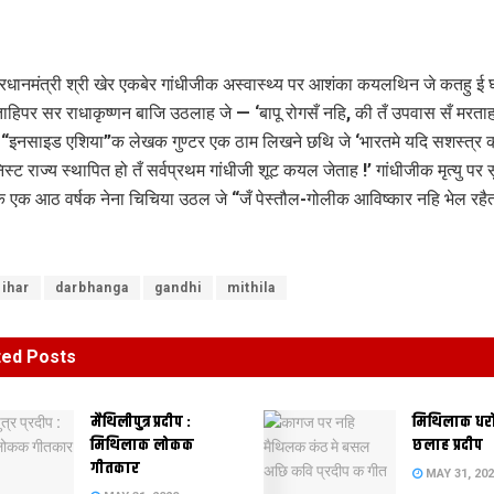
्रधानमंत्री श्री खेर एकबेर गांधीजीक अस्वास्थ्य पर आशंका कयलथिन जे कतहु ई
ाहिपर सर राधाकृष्णन बाजि उठलाह जे — ‘बापू रोगसँ नहि, की तँ उपवास सँ मरताह
’ “इनसाइड एशिया”क लेखक गुण्टर एक ठाम लिखने छथि जे ‘भारतमे यदि सशस्त्र क्
स्ट राज्य स्थापित हो तँ सर्वप्रथम गांधीजी शूट कयल जेताह !’ गांधीजीक मृत्यु पर स
 एक आठ वर्षक नेना चिचिया उठल जे “जँ पेस्तौल-गोलीक आविष्कार नहि भेल रहै
ihar
darbhanga
gandhi
mithila
ted
Posts
मैथिलीपुत्र प्रदीप :
मिथिलाक धर
मिथिलाक लोकक
छलाह प्रदीप
गीतकार
MAY 31, 20