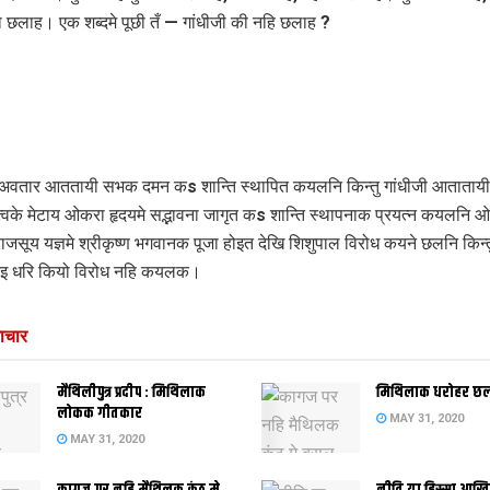
ाता छलाह। एक शब्दमे पूछी तँ — गांधीजी की नहि छलाह ?
वतार आततायी सभक दमन कs शान्ति स्थापित कयलनि किन्तु गांधीजी आताता
वके मेटाय ओकरा हृदयमे सद्भावना जागृत कs शान्ति स्थापनाक प्रयत्न कयलनि
ाजसूय यज्ञमे श्रीकृष्ण भगवानक पूजा होइत देखि शिशुपाल विरोध कयने छलनि किन्त
 आइ धरि कियो विरोध नहि कयलक।
ाचार
मैथिलीपुत्र प्रदीप : मिथिलाक
मिथिलाक धरोहर छला
लोकक गीतकार
MAY 31, 2020
MAY 31, 2020