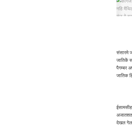
संसारमे 
जातिकें 
पैगम्बर 
जातिक हि
ईसामसीह 
अजातशत्र
देखल गे