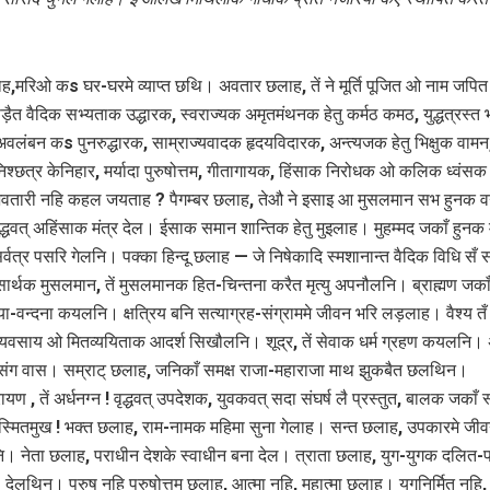
,मरिओ कs घर-घरमे व्याप्त छथि। अवतार छलाह, तें ने मूर्ति पूजित ओ नाम जपि
पड़ैत वैदिक सभ्यताक उद्धारक, स्वराज्यक अमृतमंथनक हेतु कर्मठ कमठ, युद्धत्रस्त
अवलंबन कs पुनरुद्धारक, साम्राज्यवादक हृदयविदारक, अन्त्यजक हेतु भिक्षुक वामन,
ं निश्छत्र केनिहार, मर्यादा पुरुषोत्तम, गीतागायक, हिंसाक निरोधक ओ कलिक ध्वं
वतारी नहि कहल जयताह ? पैगम्बर छलाह, तेऔ ने इसाइ आ मुसलमान सभ हुनक वन
द्धवत् अहिंसाक मंत्र देल। ईसाक समान शान्तिक हेतु मुइलाह। मुहम्मद जकाँ हुनक
र्वत्र पसरि गेलनि। पक्का हिन्दू छलाह — जे निषेकादि स्मशानान्त वैदिक विधि सँ स
ार्थक मुसलमान, तें मुसलमानक हित-चिन्तना करैत मृत्यु अपनौलनि। ब्राह्मण जकाँ
्या-वन्दना कयलनि। क्षत्रिय बनि सत्याग्रह-संग्राममे जीवन भरि लड़लाह। वैश्य तँ
े व्यवसाय ओ मितव्ययिताक आदर्श सिखौलनि। शूद्र, तें सेवाक धर्म ग्रहण कयलनि। 
क संग वास। सम्राट् छलाह, जनिकाँ समक्ष राजा-महाराजा माथ झुकबैत छलथिन।
ायण , तें अर्धनग्न ! वृद्धवत् उपदेशक, युवकवत् सदा संघर्ष लै प्रस्तुत, बालक जकाँ स
मितमुख ! भक्त छलाह, राम-नामक महिमा सुना गेलाह। सन्त छलाह, उपकारमे जी
। नेता छलाह, पराधीन देशके स्वाधीन बना देल। त्राता छलाह, युग-युगक दलित-प
देलथिन। पुरुष नहि पुरुषोत्तम छलाह, आत्मा नहि, महात्मा छलाह। युगनिर्मित नहि,