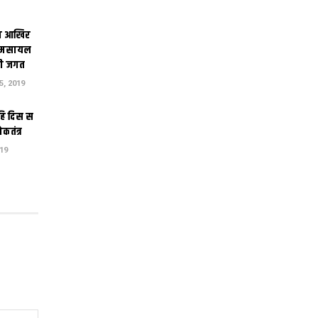
सा आखिर
तमसायल
री जगत
, 2019
हि दिस स
कतंत्र
19