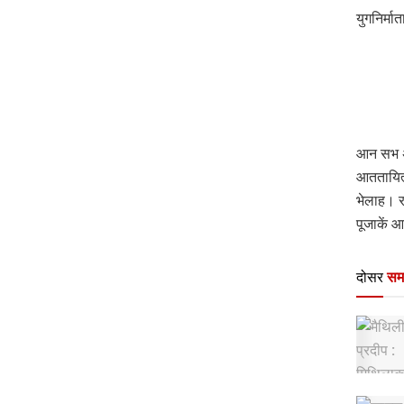
युगनिर्म
आन सभ अ
आततायित्
भेलाह। र
पूजाकें
दोसर
सम