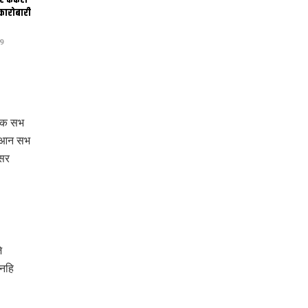
र केकरा
ारोबारी
9
ारक सभ
ि। आन सभ
ोसर
े
नहि