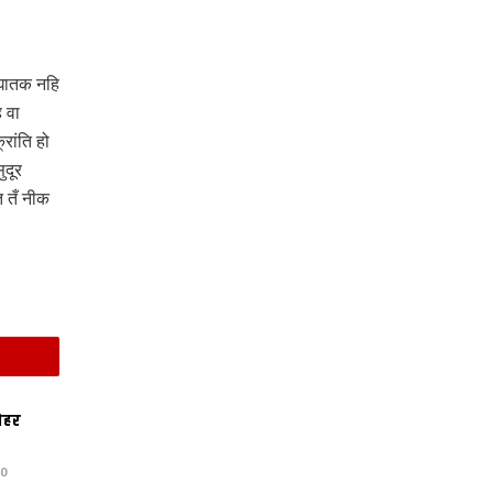
 घातक नहि
 वा
रांति हो
ुदूर
त तँ नीक
ोहर
20