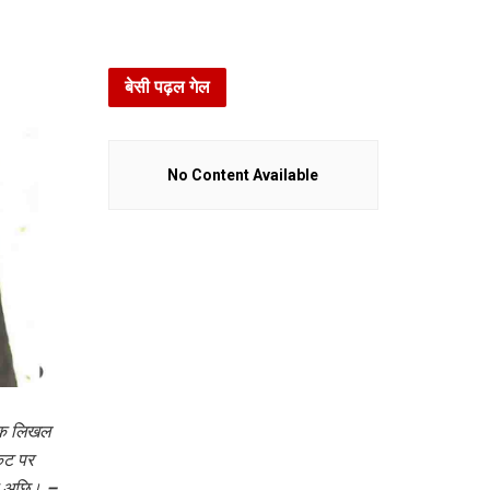
बेसी पढ़ल गेल
No Content Available
 लिखल
ट पर
त अछि। –