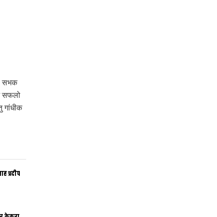
यी सभक
 ओ सफलो
ु गांधीक
ह प्रदीप