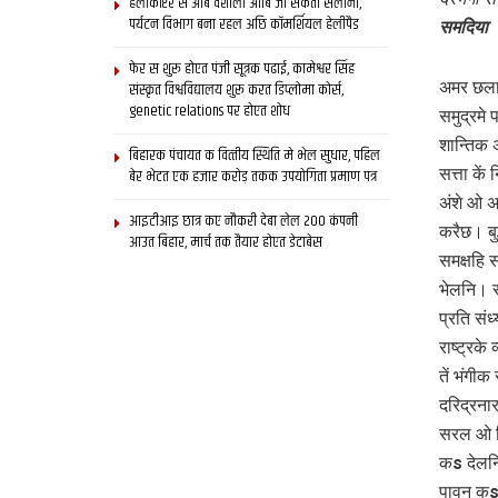
हेलीकॉप्टर स आब वैशाली आबि जा सकता सैलानी,
पर्यटन विभाग बना रहल अछि कॉमर्शियल हेलीपैड
समदिया
फेर स शुरू होएत पंजी सूत्रक पढाई, कामेश्वर सिंह
अमर छलाह
संस्कृत विश्वविद्यालय शुरू करत डिप्लोमा कोर्स,
genetic relations पर होएत शोध
समुद्रमे 
शान्तिक 
बिहारक पंचायत क वित्‍तीय स्थिति मे भेल सुधार, पहिल
सत्ता के
बेर भेटत एक हजार करोड़ तकक उपयोगिता प्रमाण पत्र
अंशे ओ अ
आइटीआइ छात्र कए नौकरी देबा लेल 200 कंपनी
करैछ। बु
आउत बिहार, मार्च तक तैयार होएत डेटाबेस
समक्षहि स
भेलनि। स
प्रति संध
राष्ट्रक
तें भंगी
दरिद्रनार
सरल ओ स्
कs देलनि
पावन कs 