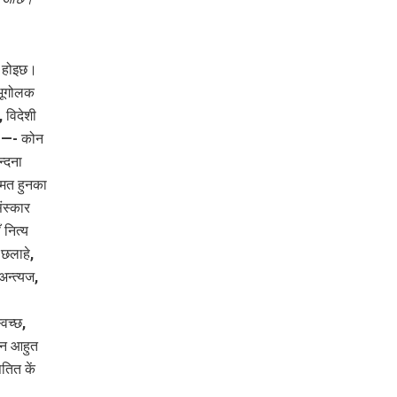
त होइछ।
 भूगोलक
 विदेशी
सक —- कोन
्दना
 मत हुनका
ंस्कार
 नित्य
 छलाहे,
अन्त्यज,
्वच्छ,
वन आहुत
तित कें