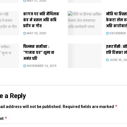
MAY 31, 2020
कागज पर नहि मैथिलक
नीति या हिस्
कंठ मे बसल अछि कवि
केकरा लेल 
प्रदीप क गीत
अछि कारोबा
MAY 30, 2020
DECEMBER 5
फिल्मक समीक्षा :
इमरजेंसी: ओ
“गामक घर” शून्य स
एहि दिसका लो
अनंत धरि
JUNE 25, 20
NOVEMBER 14, 2019
e a Reply
*
il address will not be published.
Required fields are marked
*
nt