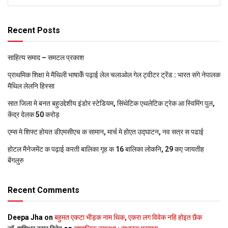
Recent Posts
साहित्य समाद – समटल प्रकाश
प्राथमिक शि‍क्षा मे मैथि‍ली भाषाकेँ पढ़ाई लेल चलाओल गेल ट्वीटर ट्रेंड : भारत संगे नेपालक
मैथिल लेलनि हिस्सा
सात जिला मे बनत बहुउद्देशीय इंडोर स्‍टेडि‍यम, सिंथेटिक एथलेटिक ट्रेक आ स्विमिंग पुल,
केंद्र देलक 50 करोड़
एम्स मे शिफ्ट होयत डीएमसीएच क सामान, मार्च मे होएत उद्घाटन, नव सत्र स पढाई
होटल मैनेजमेंट क पढ़ाई करती बालिका गृह क 16 बालिका लोकनि, 29 कए जायतीह
बेंगलुरु
Recent Comments
Deepa Jha
on
बहुमत एकटा भीड़क नाम थिक, एकरा लग विवेक नहि होइत छैक