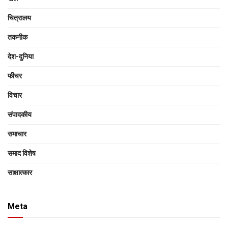
चित्रालय
तकनीक
देश-दुनिया
फीचर
विचार
संपादकीय
समाचार
समाद विशेष
साक्षात्‍कार
Meta