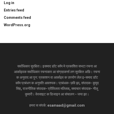
Log in
Entries feed
Comments feed
WordPress.org
सर्वाधिकार सुरक्षित। इसमाद डॉट कॉम मे प्रकाशित सभटा रचना आ
आर्काइवक सर्वाधिकार रचनाकार आ संग्रहकर्त्ता लग सुरक्षित अछि। रचना
क अनुवाद आ पुन: प्रकाशन वा आर्काइव क उपयोग लेल इ-समाद डॉट
कॉम प्रबंधन क अनुमति आवश्यक। प्रबंधक- छवि झा, संपादक- कुमुद
सिंह, राजनीतिक संपादक- प्रीतिलता मल्लिक, समाचार संपादक- नीलू
कुमारी। वेवसाइट क डिजाइन आ संचालन - जया झा।
हमरा स संपर्क: esamaad@gmail.com