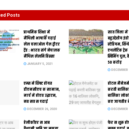
ted
Posts
प्राथमिक शि‍क्षा मे
सात जिला मे
मैथि‍ली भाषाकेँ पढ़ाई
बहुउद्देशीय इंड
लेल चलाओल गेल ट्वीटर
स्‍टेडि‍यम, सिं
ट्रेंड : भारत संगे नेपालक
एथलेटिक ट्रे
मैथिल लेलनि हिस्सा
स्विमिंग पुल, क
50 करोड़
JANUARY 5, 2021
DECEMBER 2
एम्स मे शिफ्ट होयत
होटल मैनेजमे
डीएमसीएच क सामान,
करती बालिका
मार्च मे होएत उद्घाटन,
बालिका लोकन
नव सत्र स पढाई
कए जायतीह बे
DECEMBER 26, 2020
DECEMBER 2
हेलीकॉप्टर स आब
फेर स शुरू हो
वैशाली आबि जा सकता
सूत्रक पढाई, क