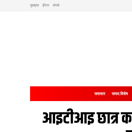
मुखपृष्ठ
ईपेपर
संपर्क
समाचार
समाद विशेष
आइटीआइ छात्र क