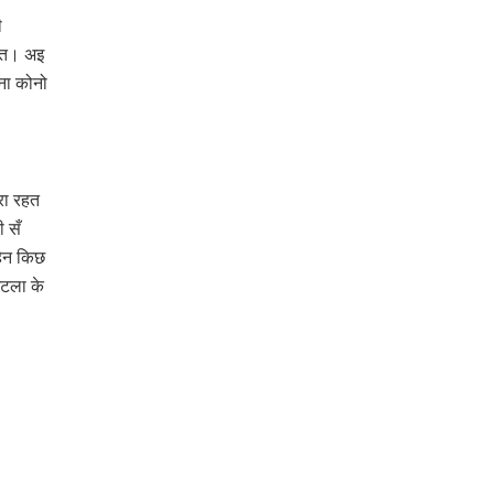
ी
ोएत। अइ
ना कोनो
रा रहत
 सँ
हेन किछ
ेटला के