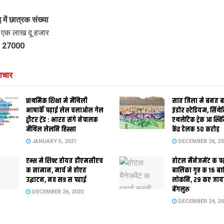
ें छात्रक संख्या
 : एक लाख दू हजार
: 27000
ाचार
प्राथमिक शि‍क्षा मे मैथि‍ली
सात जिला मे बनत बहु
भाषाकेँ पढ़ाई लेल चलाओल गेल
इंडोर स्‍टेडि‍यम, सिंथ
ट्वीटर ट्रेंड : भारत संगे नेपालक
एथलेटिक ट्रेक आ स्विम
मैथिल लेलनि हिस्सा
केंद्र देलक 50 करोड़
JANUARY 5, 2021
DECEMBER 26, 20
एम्स मे शिफ्ट होयत डीएमसीएच
होटल मैनेजमेंट क प
क सामान, मार्च मे होएत
बालिका गृह क 16 ब
उद्घाटन, नव सत्र स पढाई
लोकनि, 29 कए जाय
बेंगलुरु
DECEMBER 26, 2020
DECEMBER 24, 20