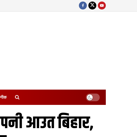
नीक
ंपनी आउत बिहार,