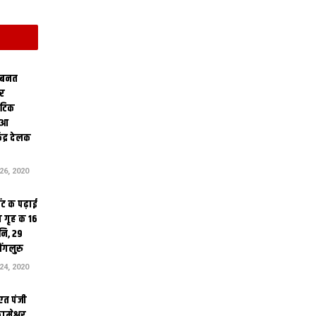
 बनत
ोर
थेटिक
क आ
ेंद्र देलक
6, 2020
ंट क पढ़ाई
 गृह क 16
ि, 29
ंगलुरु
4, 2020
एत पंजी
ामेश्वर