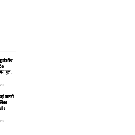
उद्देशीय
ेटिक
िंग पुल,
20
ढ़ाई करती
ालिका
तीह
20