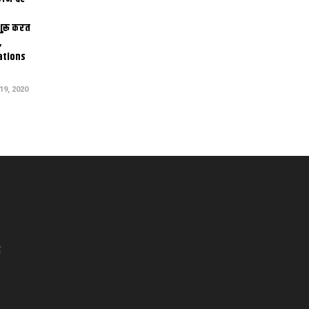
 शुरू करत
,
ations
9, 2020
द