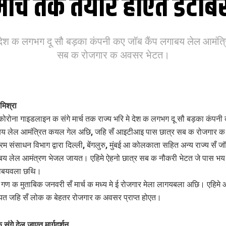
ार्च तक तैयार होएत डेटाब
मे देश क लगभग दू सौ बड़का कंपनी कए जॉब कैंप लगाबय लेल आम
सब क रोजगार क अवसर भेटत।
 मिश्रा
ोरोना गाइडलाइन क संगे मार्च तक राज्य भरि मे देश क लगभग दू सौ बड़का कंपनी
ाबय लेल आमंत्रित कयल गेल अछि, जहि सँ आइटीआइ पास छात्र सब क रोजगार 
म संसाधन विभाग द्वारा दिल्ली, बेंगलुरु, मुंबई आ कोलकाता सहित अन्य राज्य सँ जॉब 
ेबय लेल आमंत्रण भेजल जायत। एहिमे ऐहनो छात्र सब क नौकरी भेटत जे पास भय
होबयवला छथि।
गण क मुताबिक जनवरी सँ मार्च क मध्य मे ई रोजगार मेला लागयबला अछि। एहिमे
यत जहि सँ लोक क बेहतर रोजगार क अवसर प्राप्त होएत।
संगे देल जाएत मार्गदर्शन