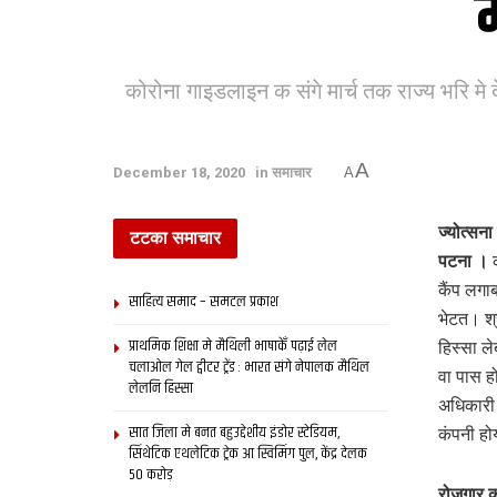
म
कोरोना गाइडलाइन क संगे मार्च तक राज्य भरि 
A
December 18, 2020
in
समाचार
A
ज्योत्सना
टटका समाचार
पटना ।
क
कैंप लग
साहित्य समाद – समटल प्रकाश
भेटत। श्र
प्राथमिक शि‍क्षा मे मैथि‍ली भाषाकेँ पढ़ाई लेल
हिस्सा ल
चलाओल गेल ट्वीटर ट्रेंड : भारत संगे नेपालक मैथिल
वा पास 
लेलनि हिस्सा
अधिकारी 
सात जिला मे बनत बहुउद्देशीय इंडोर स्‍टेडि‍यम,
कंपनी हो
सिंथेटिक एथलेटिक ट्रेक आ स्विमिंग पुल, केंद्र देलक
50 करोड़
रोजगार क 