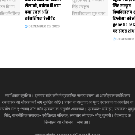
सैलानी, पर्यटन विभाग
सिंह संस्कृत
बना रहल अछि
विश्वविद्यालय
कॉमर्शियल हेलीपैड
डिप्लोमा कोर्स
genetic rel
DECEMBER 20, 2020
पर होएत शोध
DECEMBER 1
सर्वाधिकार सुरक्षित। इसमाद डॉट कॉम मे प्रकाशित सभटा रचना आ आर्काइवक सर्वाधिकार
रचनाकार आ संग्रहकर्त्ता लग सुरक्षित अछि। रचना क अनुवाद आ पुन: प्रकाशन वा आर्काइव क
उपयोग लेल इ-समाद डॉट कॉम प्रबंधन क अनुमति आवश्यक। प्रबंधक- छवि झा, संपादक- कुमु
सिंह, राजनीतिक संपादक- प्रीतिलता मल्लिक, समाचार संपादक- नीलू कुमारी। वेवसाइट क
डिजाइन आ संचालन - जया झा।