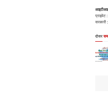
आइटीआइ म
प्राइवेट
सरकारी 
दोसर
सम