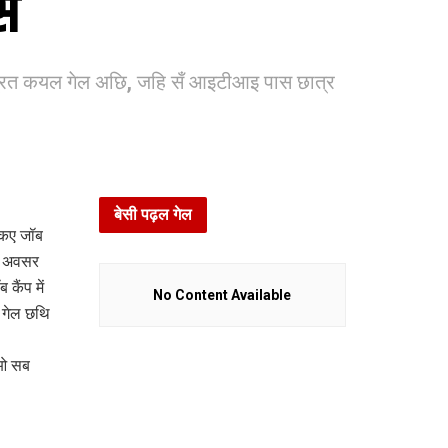
ेस
ंत्रित कयल गेल अछि, जहि सँ आइटीआइ पास छात्र
बेसी पढ़ल गेल
 कए जॉब
क अवसर
कैंप में
No Content Available
 गेल छथि
 ओ सब