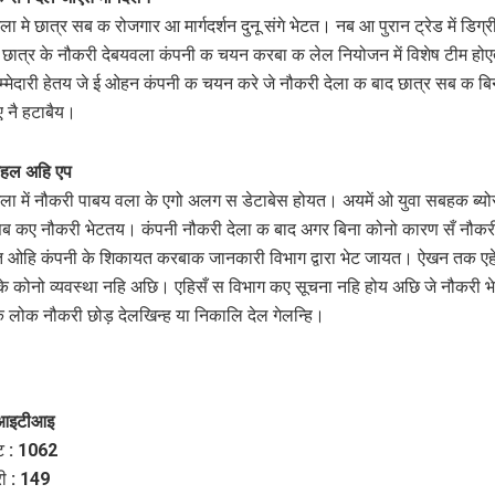
ला मे छात्र सब क रोजगार आ मार्गदर्शन दुनू संगे भेटत। नब आ पुरान ट्रेड में डिग्र
छात्र के नौकरी देबयवला कंपनी क चयन करबा क लेल नियोजन में विशेष टीम ह
्मेदारी हेतय जे ई ओहन कंपनी क चयन करे जे नौकरी देला क बाद छात्र सब क बि
 नै हटाबैय।
रहल अहि एप
ेला में नौकरी पाबय वला के एगो अलग स डेटाबेस होयत। अयमें ओ युवा सबहक ब्यो
 कए नौकरी भेटतय। कंपनी नौकरी देला क बाद अगर बिना कोनो कारण सँ नौकरी
त ओहि कंपनी के शिकायत करबाक जानकारी विभाग द्वारा भेट जायत। ऐखन तक ए
के कोनो व्यवस्था नहि अछि। एहिसँ स विभाग कए सूचना नहि होय अछि जे नौकरी भ
 लोक नौकरी छोड़ देलखिन्ह या निकालि देल गेलन्हि।
े आइटीआइ
ेट : 1062
ी : 149