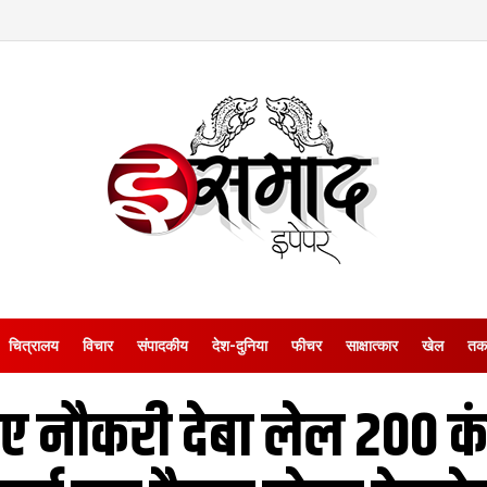
चित्रालय
विचार
संपादकीय
देश-दुनिया
फीचर
साक्षात्‍कार
खेल
तक
ए नौकरी देबा लेल 200 क