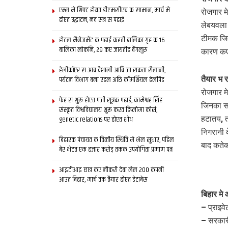
एम्स मे शिफ्ट होयत डीएमसीएच क सामान, मार्च मे
रोजगार मे
होएत उद्घाटन, नव सत्र स पढाई
लेबयवला 
टीमक जिम
होटल मैनेजमेंट क पढ़ाई करती बालिका गृह क 16
बालिका लोकनि, 29 कए जायतीह बेंगलुरु
कारण कए
हेलीकॉप्टर स आब वैशाली आबि जा सकता सैलानी,
पर्यटन विभाग बना रहल अछि कॉमर्शियल हेलीपैड
तैयार भ 
रोजगार म
फेर स शुरू होएत पंजी सूत्रक पढाई, कामेश्वर सिंह
जिनका सब
संस्कृत विश्वविद्यालय शुरू करत डिप्लोमा कोर्स,
genetic relations पर होएत शोध
हटातय, 
निगरानी 
बिहारक पंचायत क वित्‍तीय स्थिति मे भेल सुधार, पहिल
बाद कतेक
बेर भेटत एक हजार करोड़ तकक उपयोगिता प्रमाण पत्र
आइटीआइ छात्र कए नौकरी देबा लेल 200 कंपनी
आउत बिहार, मार्च तक तैयार होएत डेटाबेस
बिहार म
– प्राइव
– सरकार