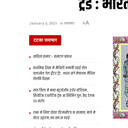
ट्रेंड : 
A
January 5, 2021
in
समाचार
A
टटका समाचार
साहित्य समाद – समटल प्रकाश
प्राथमिक शि‍क्षा मे मैथि‍ली भाषाकेँ पढ़ाई लेल
चलाओल गेल ट्वीटर ट्रेंड : भारत संगे नेपालक मैथिल
लेलनि हिस्सा
सात जिला मे बनत बहुउद्देशीय इंडोर स्‍टेडि‍यम,
सिंथेटिक एथलेटिक ट्रेक आ स्विमिंग पुल, केंद्र देलक
50 करोड़
एम्स मे शिफ्ट होयत डीएमसीएच क सामान, मार्च मे
होएत उद्घाटन, नव सत्र स पढाई