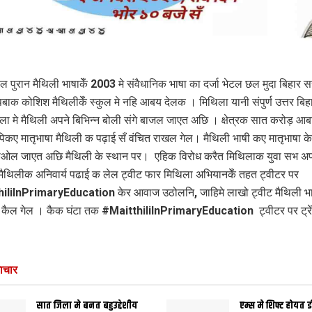
ाल पुरान मैथिली भाषाकेँ 2003 मे संवैधानिक भाषा का दर्जा भेटल छल मुदा बिहार
ोपबाक कोशिश मैथिलीकेँ स्कुल मे नहि आबय देलक । मिथिला यानी संपुर्ण उत्तर बि
ला मे मैथिली अपने बिभिन्न बोली संगे बाजल जाएत अछि । क्षेत्रक सात करोड़ आ
ोपिकए मातृभाषा मैथिली क पढ़ाई सँ वंचित राखल गेल। मैथिली भाषी कए मातृभाषा के 
ढ़ाओल जाएत अछि मैथिली के स्थान पर। एहिक विरोध करैत मिथिलाक युवा सभ अ
 मैथिलीक अनिवार्य पढाई क लेल ट्वीट फार मिथिला अभियानकेँ तहत ट्वीटर पर
iliInPrimaryEducation केर आवाज उठोलनि, जाहिमे लाखो ट्वीट मैथिली भा
े कैल गेल । कैक घंटा तक #MaitthiliInPrimaryEducation ट्वीटर पर ट्रे
ाचार
सात जिला मे बनत बहुउद्देशीय
एम्स मे शिफ्ट होयत