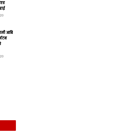
होएत
पढाई
20
शाली आबि
र्यटन
ि
20