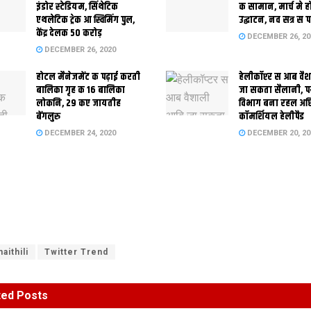
इंडोर स्‍टेडि‍यम, सिंथेटिक
क सामान, मार्च मे 
एथलेटिक ट्रेक आ स्विमिंग पुल,
उद्घाटन, नव सत्र स 
केंद्र देलक 50 करोड़
DECEMBER 26, 20
DECEMBER 26, 2020
होटल मैनेजमेंट क पढ़ाई करती
हेलीकॉप्टर स आब वै
बालिका गृह क 16 बालिका
जा सकता सैलानी, प
लोकनि, 29 कए जायतीह
विभाग बना रहल अछ
बेंगलुरु
कॉमर्शियल हेलीपैड
DECEMBER 24, 2020
DECEMBER 20, 20
aithili
Twitter Trend
ted
Posts