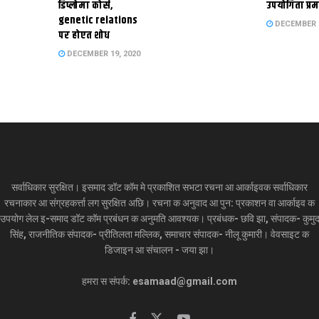
डिप्लोमा कोर्स,
उपयोगिता प्रम
genetic relations
DECEMBER 1
पर होएत शोध
DECEMBER 19, 2020
सर्वाधिकार सुरक्षित। इसमाद डॉट कॉम मे प्रकाशित सभटा रचना आ आर्काइवक सर्वाधिकार
रचनाकार आ संग्रहकर्त्ता लग सुरक्षित अछि। रचना क अनुवाद आ पुन: प्रकाशन वा आर्काइव क
उपयोग लेल इ-समाद डॉट कॉम प्रबंधन क अनुमति आवश्यक। प्रबंधक- छवि झा, संपादक- कुमु
सिंह, राजनीतिक संपादक- प्रीतिलता मल्लिक, समाचार संपादक- नीलू कुमारी। वेवसाइट क
डिजाइन आ संचालन - जया झा।
हमरा स संपर्क: esamaad@gmail.com