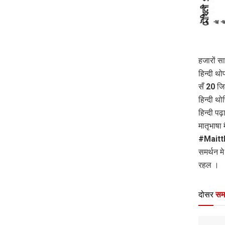
हजारों स
हिन्दी थ
सँ 20 जि
हिन्दी थ
हिन्दी प
मातृभाषा
#Maitth
समर्थन म
रहल ।
दोसर
सम