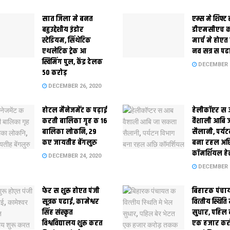
सात जिला मे बनत
एम्स मे शिफ्ट
बहुउद्देशीय इंडोर
डीएमसीएच क
स्‍टेडि‍यम, सिंथेटिक
मार्च मे होएत 
एथलेटिक ट्रेक आ
नव सत्र स पढ
स्विमिंग पुल, केंद्र देलक
DECEMBER 2
50 करोड़
DECEMBER 26, 2020
होटल मैनेजमेंट क पढ़ाई
हेलीकॉप्टर स
करती बालिका गृह क 16
वैशाली आबि 
बालिका लोकनि, 29
सैलानी, पर्य
कए जायतीह बेंगलुरु
बना रहल अछ
कॉमर्शियल हे
DECEMBER 24, 2020
DECEMBER 2
फेर स शुरू होएत पंजी
बिहारक पंचा
सूत्रक पढाई, कामेश्वर
वित्‍तीय स्थिति
सिंह संस्कृत
सुधार, पहिल 
विश्वविद्यालय शुरू करत
एक हजार क