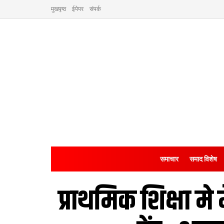
मुखपृष्ठ
ईपेपर
संपर्क
समाचार
समाद विशेष
प्राथमिक शि‍क्षा म