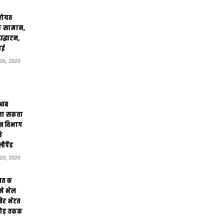
 होयत
 सामान,
उद्घाटन,
ाई
6, 2020
 आब
जा सकता
टन विभाग
ि
लीपैड
0, 2020
यत क
 मे भेल
बेर भेटत
रोड़ तकक