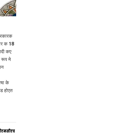
 सरकारक
हार क 18
बादी कए
रूप मे
पन
षा के
ंड होएत
 डीएमसीएच