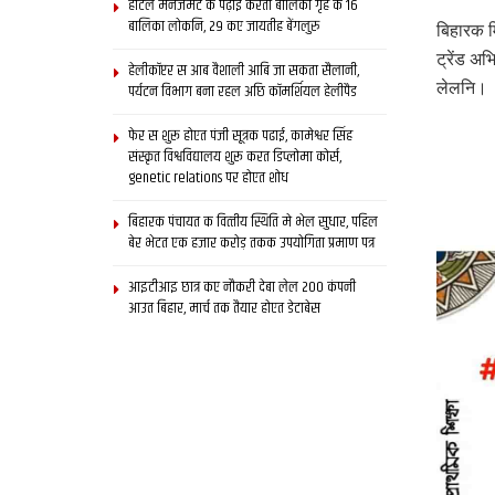
होटल मैनेजमेंट क पढ़ाई करती बालिका गृह क 16
बालिका लोकनि, 29 कए जायतीह बेंगलुरु
बिहारक म
ट्रेंड अ
हेलीकॉप्टर स आब वैशाली आबि जा सकता सैलानी,
लेलनि।
पर्यटन विभाग बना रहल अछि कॉमर्शियल हेलीपैड
फेर स शुरू होएत पंजी सूत्रक पढाई, कामेश्वर सिंह
संस्कृत विश्वविद्यालय शुरू करत डिप्लोमा कोर्स,
genetic relations पर होएत शोध
बिहारक पंचायत क वित्‍तीय स्थिति मे भेल सुधार, पहिल
बेर भेटत एक हजार करोड़ तकक उपयोगिता प्रमाण पत्र
आइटीआइ छात्र कए नौकरी देबा लेल 200 कंपनी
आउत बिहार, मार्च तक तैयार होएत डेटाबेस