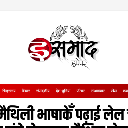
चित्रालय
विचार
संपादकीय
देश-दुनिया
फीचर
साक्षात्‍कार
खेल
तक
े मैथि‍ली भाषाकेँ पढ़ाई ल