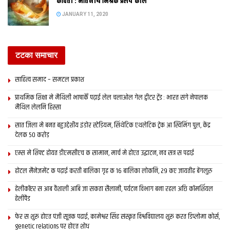
कविता : मतिनाथ मिश्रक प्रलय काल
APRIL 14, 2020
JANUARY 11, 2020
कविता: फैज अहमद फैजक ‘हमहीं ब्रह्म’ !
JANUARY 12, 2020
टटका समाचार
साहित्य समाद – समटल प्रकाश
सूर्य नेने नब तेज ,
प्राथमिक शि‍क्षा मे मैथि‍ली भाषाकेँ पढ़ाई लेल चलाओल गेल ट्वीटर ट्रेंड : भारत संगे नेपालक
मैथिल लेलनि हिस्सा
ऊँच गर्दन क हर डाली,
सात जिला मे बनत बहुउद्देशीय इंडोर स्‍टेडि‍यम, सिंथेटिक एथलेटिक ट्रेक आ स्विमिंग पुल, केंद्र
हर दूभि चाहि रहल
देलक 50 करोड़
एम्स मे शिफ्ट होयत डीएमसीएच क सामान, मार्च मे होएत उद्घाटन, नव सत्र स पढाई
प्रकाश स करि भेंट ;
होटल मैनेजमेंट क पढ़ाई करती बालिका गृह क 16 बालिका लोकनि, 29 कए जायतीह बेंगलुरु
वृक्ष , पक्षी , मनुष्य आओर पशु,
हेलीकॉप्टर स आब वैशाली आबि जा सकता सैलानी, पर्यटन विभाग बना रहल अछि कॉमर्शियल
सूर्य करई छै नई ककरो स भेद ,
हेलीपैड
फेर स शुरू होएत पंजी सूत्रक पढाई, कामेश्वर सिंह संस्कृत विश्वविद्यालय शुरू करत डिप्लोमा कोर्स,
फेर किया रहि जाई छै
genetic relations पर होएत शोध