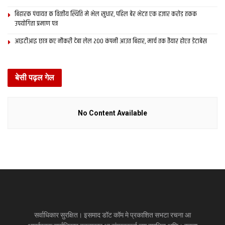
ई प्रकाश समटल
बिहारक पंचायत क वित्‍तीय स्थिति मे भेल सुधार, पहिल बेर भेटत एक हजार करोड़ तकक
उपयोगिता प्रमाण पत्र
किछ- एक-ए धिया -पुता क लेल ?
आइटीआइ छात्र कए नौकरी देबा लेल 200 कंपनी आउत बिहार, मार्च तक तैयार होएत डेटाबेस
जों झमकैत बरखा
नहा दई छै सौंसे संसार
बेसी पढ़ल गेल
बिना पूछने हमर -अहाँ के देस ,
No Content Available
ऊ बरखा के पानि किया
रहि जाई छै समंटल
किछेक गोटा के हाथ में शेष ?
दीपा झा
सर्वाधिकार सुरक्षित। इसमाद डॉट कॉम मे प्रकाशित सभटा रचना आ
(दीपा झा साहित्‍यक क्षेत्र मे उतरल नव कवियत्रि‍ छथि‍ । नव वर्षक अवसर