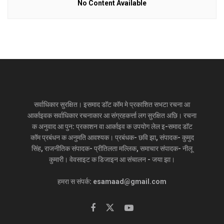
No Content Available
सर्वाधिकार सुरक्षित। इसमाद डॉट कॉम मे प्रकाशित सभटा रचना आ
आर्काइवक सर्वाधिकार रचनाकार आ संग्रहकर्त्ता लग सुरक्षित अछि। रचना
क अनुवाद आ पुन: प्रकाशन वा आर्काइव क उपयोग लेल इ-समाद डॉट
कॉम प्रबंधन क अनुमति आवश्यक। प्रबंधक- छवि झा, संपादक- कुमुद
सिंह, राजनीतिक संपादक- प्रीतिलता मल्लिक, समाचार संपादक- नीलू
कुमारी। वेवसाइट क डिजाइन आ संचालन - जया झा।
हमरा स संपर्क: esamaad@gmail.com