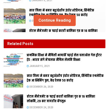
JANUARY 5, 2021
सात जिला मे बनत बहुउद्देशीय इंडोर स्‍टेडि‍यम, सिंथेटिक
एथलेटिक ट्रेक आ स्विमिंग पुल, केंद्र देलक 50 करोड़
Continue Reading
DECEMBER 26, 2020
होटल मैनेजमेंट क पढ़ाई करती बालिका गृह क 16 बालिका
लोकनि, 29 कए जायतीह बेंगलुरु
DECEMBER 24, 2020
Related
Posts
हेलीकॉप्टर स आब वैशाली आबि जा सकता सैलानी, पर्यटन
प्राथमिक शि‍क्षा मे मैथि‍ली भाषाकेँ पढ़ाई लेल चलाओल गेल ट्वीटर
विभाग बना रहल अछि कॉमर्शियल हेलीपैड
ट्रेंड : भारत संगे नेपालक मैथिल लेलनि हिस्सा
DECEMBER 20, 2020
JANUARY 5, 2021
सात जिला मे बनत बहुउद्देशीय इंडोर स्‍टेडि‍यम, सिंथेटिक एथलेटिक
ज्योत्सना मिश्रा
ट्रेक आ स्विमिंग पुल, केंद्र देलक 50 करोड़
दरभंगा।
केंद्रीय स्वास्थ्य राज्यमंत्री अश्विनी चौबे के अध्यक्षता मे डीएमसीएच
DECEMBER 26, 2020
क सभागार मे एम्स आ सुपर
होटल मैनेजमेंट क पढ़ाई करती बालिका गृह क 16 बालिका
स्पेशियालिटी अस्पताल कए लय कए बैसार कयल गेल। मंत्री कहलथि सुपर
लोकनि, 29 कए जायतीह बेंगलुरु
स्पेशियालिटी अस्पताल के लेल
DECEMBER 24, 2020