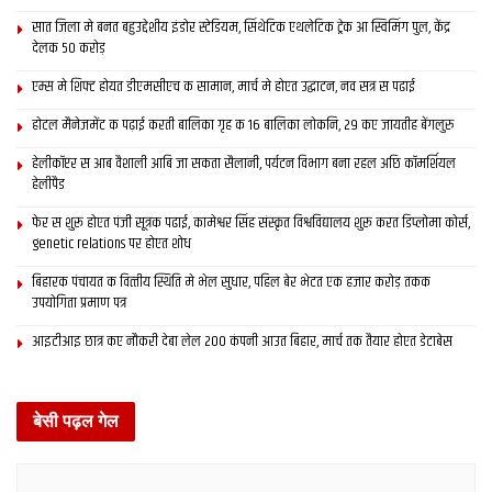
सात जिला मे बनत बहुउद्देशीय इंडोर स्‍टेडि‍यम, सिंथेटिक एथलेटिक ट्रेक आ स्विमिंग पुल, केंद्र
देलक 50 करोड़
एम्स मे शिफ्ट होयत डीएमसीएच क सामान, मार्च मे होएत उद्घाटन, नव सत्र स पढाई
Tags:
AIIMS
dmch
होटल मैनेजमेंट क पढ़ाई करती बालिका गृह क 16 बालिका लोकनि, 29 कए जायतीह बेंगलुरु
हेलीकॉप्टर स आब वैशाली आबि जा सकता सैलानी, पर्यटन विभाग बना रहल अछि कॉमर्शियल
हेलीपैड
फेर स शुरू होएत पंजी सूत्रक पढाई, कामेश्वर सिंह संस्कृत विश्वविद्यालय शुरू करत डिप्लोमा कोर्स,
genetic relations पर होएत शोध
बिहारक पंचायत क वित्‍तीय स्थिति मे भेल सुधार, पहिल बेर भेटत एक हजार करोड़ तकक
उपयोगिता प्रमाण पत्र
आइटीआइ छात्र कए नौकरी देबा लेल 200 कंपनी आउत बिहार, मार्च तक तैयार होएत डेटाबेस
बेसी पढ़ल गेल