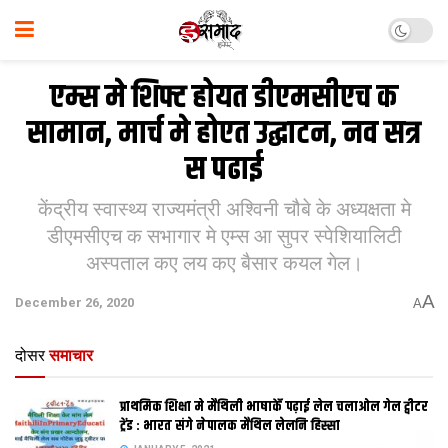
एम्स मे शिफ्ट होयत डीएमसीएच क
सामान, मार्च मे होएत उद्घाटन, नव सत्र
स पढाई
केंद्रीय स्वास्थ्य राज्यमंत्री अश्विनी चौबे के अध्यक्षता मे
डीएमसीएच क सभागार मे एम्स आ सुपर स्पेशियालिटी
अस्पताल कए लय कए बैसार कयल गेल।
A
December 26, 2020
A
दोसर
समाचार
प्राथमिक शि‍क्षा मे मैथि‍ली भाषाकेँ पढ़ाई लेल चलाओल गेल ट्वीटर
ट्रेंड : भारत संगे नेपालक मैथिल लेलनि हिस्सा