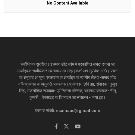
No Content Available
सर्वाधिकार सुरक्षित। इसमाद डॉट कॉम मे प्रकाशित सभटा रचना आ
आर्काइवक सर्वाधिकार रचनाकार आ संग्रहकर्त्ता लग सुरक्षित अछि। रचना
क अनुवाद आ पुन: प्रकाशन वा आर्काइव क उपयोग लेल इ-समाद डॉट
कॉम प्रबंधन क अनुमति आवश्यक। प्रबंधक- छवि झा, संपादक- कुमुद
सिंह, राजनीतिक संपादक- प्रीतिलता मल्लिक, समाचार संपादक- नीलू
कुमारी। वेवसाइट क डिजाइन आ संचालन - जया झा।
हमरा स संपर्क: esamaad@gmail.com