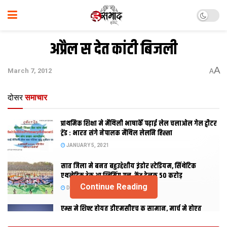
अप्रैल स देत कांटी बिजली
A
March 7, 2012
A
दोसर
समाचार
प्राथमिक शि‍क्षा मे मैथि‍ली भाषाकेँ पढ़ाई लेल चलाओल गेल ट्वीटर
ट्रेंड : भारत संगे नेपालक मैथिल लेलनि हिस्सा
JANUARY 5, 2021
सात जिला मे बनत बहुउद्देशीय इंडोर स्‍टेडि‍यम, सिंथेटिक
एथलेटिक ट्रेक आ स्विमिंग पुल, केंद्र देलक 50 करोड़
Continue Reading
DECEMBER 26, 2020
एम्स मे शिफ्ट होयत डीएमसीएच क सामान, मार्च मे होएत
उद्घाटन, नव सत्र स पढाई