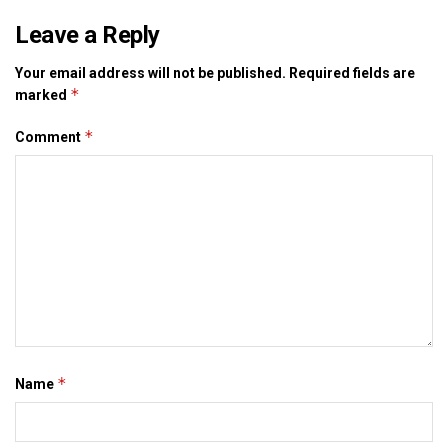
भला चाहैत छी त समस्या क जडि (कांग्रेस क असहयोग) पर सेहो चोट
Leave a Reply
करू। ओ कहला जे ओना पुआल जडेबा स अगर बिजली पैदा हुए त किछु
पुआल हमहूं देबा लेल तैयार छी।
Your email address will not be published.
Required fields are
*
marked
*
Comment
Tags:
Bihar
nitish kumar
*
Name