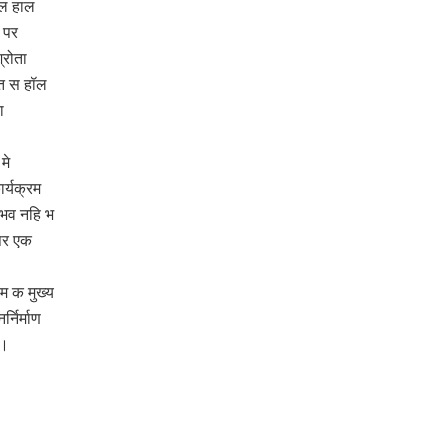
यल हाल
 पर
रोता
ीत स हॉल
ा
मे
र्यक्रम
ंभव नहि भ
पर एक
जडम क मुख्य
निर्माण
ि।