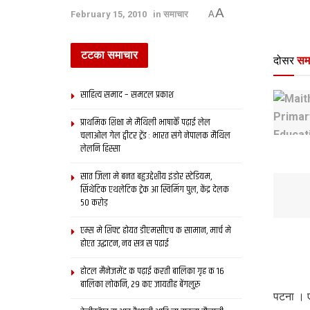
A
February 15, 2010
in
समाचार
A
टटका समाचार
दोसर
सम
साहित्य समाद – समटल प्रकाश
प्राथमिक शि‍क्षा मे मैथि‍ली भाषाकेँ पढ़ाई लेल
चलाओल गेल ट्वीटर ट्रेंड : भारत संगे नेपालक मैथिल
लेलनि हिस्सा
सात जिला मे बनत बहुउद्देशीय इंडोर स्‍टेडि‍यम,
सिंथेटिक एथलेटिक ट्रेक आ स्विमिंग पुल, केंद्र देलक
50 करोड़
एम्स मे शिफ्ट होयत डीएमसीएच क सामान, मार्च मे
होएत उद्घाटन, नव सत्र स पढाई
होटल मैनेजमेंट क पढ़ाई करती बालिका गृह क 16
बालिका लोकनि, 29 कए जायतीह बेंगलुरु
पटना । ए