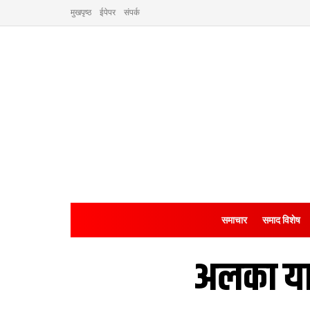
मुखपृष्ठ
ईपेपर
संपर्क
समाचार
समाद विशेष
अलका या