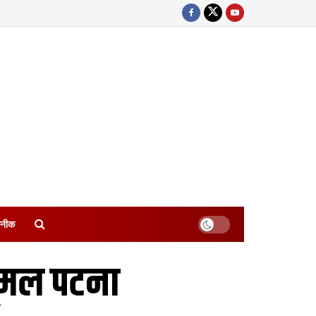
नीक
ूमल पटना