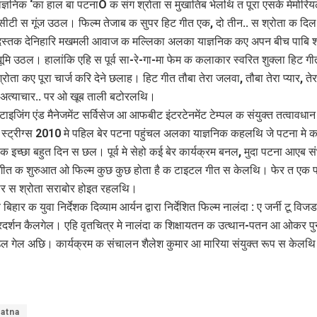
्ञनिक ‘का हाल बा पटनाÓ क संग श्रोता स मुखातिब भेलथि त पूरा एसके मेमोरि
ीटी स गूंज उठल। फिल्म तेजाब क सुपर हिट गीत एक, दो तीन.. स श्रोता क दिल
स्तक देनिहारि मखमली आवाज क मल्लिका अलका याज्ञनिक कए अपन बीच पाबि श्
ूमि उठल। हालांकि एहि स पूर्व सा-रे-गा-मा फेम क कलाकार स्वरित शुक्ला हिट ग
्रोता कए पूरा चार्ज करि देने छलाह। हिट गीत तौबा तेरा जलवा, तौबा तेरा प्यार, तेर
अत्याचार.. पर ओ खूब ताली बटोरलथि।
ाइजिंग एंड मैनेजमेंट सर्विसेज आ आफबीट इंटरटेनमेंट टेम्पल क संयुक्त तत्वावधान 
्ट्रीग्स 2010 मे पहिल बेर पटना पहुंचल अलका याज्ञनिक कहलथि जे पटना मे का
क इच्छा बहुत दिन स छल। पूर्व मे सेहो कई बेर कार्यक्रम बनल, मुदा पटना आएब स
त क शुरुआत ओ फिल्म कुछ कुछ होता है क टाइटल गीत स केलथि। फेर त एक 
र स श्रोता सराबोर होइत रहलथि।
व बिहार क युवा निर्देशक दिव्याम आर्यन द्वारा निर्देशित फिल्म नालंदा : ए जर्नी टू वि
रदर्शन कैलगेल। एहि वृतचित्र मे नालंदा क शिक्षायतन क उत्थान-पतन आ ओकर पुनर्
उल गेल अछि। कार्यक्रम क संचालन शैलेश कुमार आ मारिया संयुक्त रूप स केलथ
atna