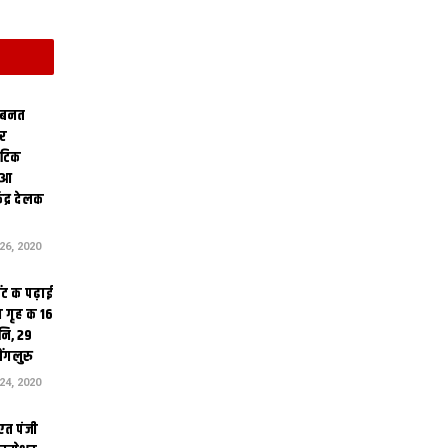
 बनत
ोर
थेटिक
क आ
ेंद्र देलक
6, 2020
ंट क पढ़ाई
 गृह क 16
ि, 29
ंगलुरु
4, 2020
एत पंजी