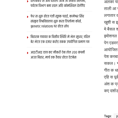
हेलीकॉप्टर स आब वैशाली आबि जा सकता सैलानी,
अलका याज
पर्यटन विभाग बना रहल अछि कॉमर्शियल हेलीपैड
ताली आ स
लगातार द
फेर स शुरू होएत पंजी सूत्रक पढाई, कामेश्वर सिंह
संस्कृत विश्वविद्यालय शुरू करत डिप्लोमा कोर्स,
खुशी स झ
genetic relations पर होएत शोध
मे बैसल श
इमोशनल 
बिहारक पंचायत क वित्‍तीय स्थिति मे भेल सुधार, पहिल
बेर भेटत एक हजार करोड़ तकक उपयोगिता प्रमाण पत्र
पेग एडवरट
आयोजित स
आइटीआइ छात्र कए नौकरी देबा लेल 200 कंपनी
पेश करबा
आउत बिहार, मार्च तक तैयार होएत डेटाबेस
सकल। गी
गीत क धा
एहि स पूर्
अंश क प्
कए दर्शा
Tags:
p