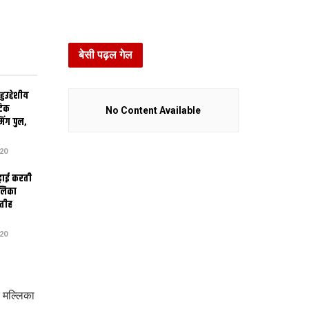
बेसी पढ़ल गेल
उद्देशीय
ेटिक
No Content Available
िंग पुल,
20
ढ़ाई करती
ालिका
तीह
20
 मल्लिका