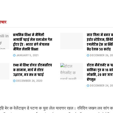
ाचार
प्राथमिक शि‍क्षा मे मैथि‍ली
सात जिला मे बनत बहु
भाषाकेँ पढ़ाई लेल चलाओल गेल
इंडोर स्‍टेडि‍यम, सिंथ
ट्वीटर ट्रेंड : भारत संगे नेपालक
एथलेटिक ट्रेक आ स्विम
मैथिल लेलनि हिस्सा
केंद्र देलक 50 करोड़
JANUARY 5, 2021
DECEMBER 26, 20
एम्स मे शिफ्ट होयत डीएमसीएच
होटल मैनेजमेंट क प
क सामान, मार्च मे होएत
बालिका गृह क 16 ब
उद्घाटन, नव सत्र स पढाई
लोकनि, 29 कए जाय
बेंगलुरु
DECEMBER 26, 2020
DECEMBER 24, 20
हि बेर क वेलेंटाइन डे पटना क युवा लेल यादगार रहल। रविदिन जखन लव सांग क