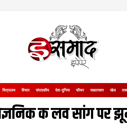
चित्रालय
विचार
संपादकीय
देश-दुनिया
फीचर
साक्षात्‍कार
खेल
तक
ज्ञनिक क लव सांग पर झ