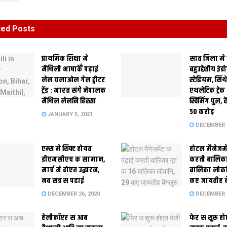
ted
Posts
प्राथमिक शि‍क्षा मे
सात जिला मे
मैथि‍ली भाषाकेँ पढ़ाई
बहुउद्देशीय इंड
लेल चलाओल गेल ट्वीटर
स्‍टेडि‍यम, सिं
ट्रेंड : भारत संगे नेपालक
एथलेटिक ट्रे
मैथिल लेलनि हिस्सा
स्विमिंग पुल, क
50 करोड़
JANUARY 5, 2021
DECEMBER 2
एम्स मे शिफ्ट होयत
होटल मैनेजमे
डीएमसीएच क सामान,
करती बालिका
मार्च मे होएत उद्घाटन,
बालिका लोकन
नव सत्र स पढाई
कए जायतीह बे
DECEMBER 26, 2020
DECEMBER 2
हेलीकॉप्टर स आब
फेर स शुरू हो