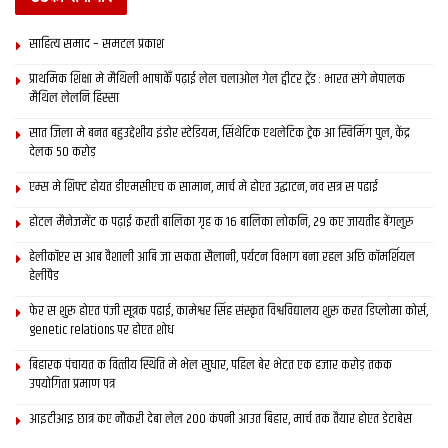
साहित्य समाद – समटल प्रकाश
प्राथमिक शि‍क्षा मे मैथि‍ली भाषाकेँ पढ़ाई लेल चलाओल गेल ट्वीटर ट्रेंड : भारत संगे नेपालक
मैथिल लेलनि हिस्सा
सात जिला मे बनत बहुउद्देशीय इंडोर स्‍टेडि‍यम, सिंथेटिक एथलेटिक ट्रेक आ स्विमिंग पुल, केंद्र
देलक 50 करोड़
एम्स मे शिफ्ट होयत डीएमसीएच क सामान, मार्च मे होएत उद्घाटन, नव सत्र स पढाई
होटल मैनेजमेंट क पढ़ाई करती बालिका गृह क 16 बालिका लोकनि, 29 कए जायतीह बेंगलुरु
हेलीकॉप्टर स आब वैशाली आबि जा सकता सैलानी, पर्यटन विभाग बना रहल अछि कॉमर्शियल
हेलीपैड
फेर स शुरू होएत पंजी सूत्रक पढाई, कामेश्वर सिंह संस्कृत विश्वविद्यालय शुरू करत डिप्लोमा कोर्स,
genetic relations पर होएत शोध
बिहारक पंचायत क वित्‍तीय स्थिति मे भेल सुधार, पहिल बेर भेटत एक हजार करोड़ तकक
उपयोगिता प्रमाण पत्र
आइटीआइ छात्र कए नौकरी देबा लेल 200 कंपनी आउत बिहार, मार्च तक तैयार होएत डेटाबेस