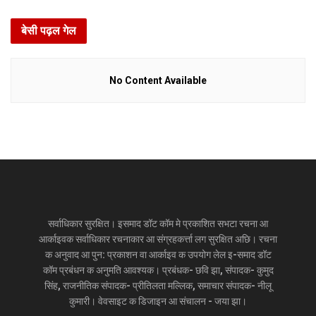
बेसी पढ़ल गेल
No Content Available
सर्वाधिकार सुरक्षित। इसमाद डॉट कॉम मे प्रकाशित सभटा रचना आ
आर्काइवक सर्वाधिकार रचनाकार आ संग्रहकर्त्ता लग सुरक्षित अछि। रचना
क अनुवाद आ पुन: प्रकाशन वा आर्काइव क उपयोग लेल इ-समाद डॉट
कॉम प्रबंधन क अनुमति आवश्यक। प्रबंधक- छवि झा, संपादक- कुमुद
सिंह, राजनीतिक संपादक- प्रीतिलता मल्लिक, समाचार संपादक- नीलू
कुमारी। वेवसाइट क डिजाइन आ संचालन - जया झा।