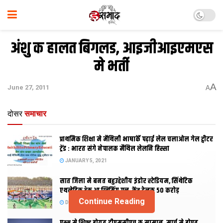
अंशु क हालत बिगलड, आइजीआइएमएस
मे भर्ती
A
June 27, 2011
A
दोसर
समाचार
प्राथमिक शि‍क्षा मे मैथि‍ली भाषाकेँ पढ़ाई लेल चलाओल गेल ट्वीटर
ट्रेंड : भारत संगे नेपालक मैथिल लेलनि हिस्सा
JANUARY 5, 2021
सात जिला मे बनत बहुउद्देशीय इंडोर स्‍टेडि‍यम, सिंथेटिक
एथलेटिक ट्रेक आ स्विमिंग पुल, केंद्र देलक 50 करोड़
Continue Reading
DECEMBER 26, 2020