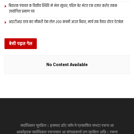
बिहारक पंचायत क वित्‍तीय स्थिति मे भेल सुधार, पहिल बेर भेटत एक हजार करोड़ तकक
उपयोगिता प्रमाण पत्र
आइटीआइ छात्र कए नौकरी देबा लेल 200 कंपनी आउत बिहार, मार्च तक तैयार होएत डेटाबेस
बेसी पढ़ल गेल
No Content Available
सर्वाधिकार सुरक्षित। इसमाद डॉट कॉम मे प्रकाशित सभटा रचना आ
आर्काइवक सर्वाधिकार रचनाकार आ संग्रहकर्त्ता लग सुरक्षित अछि। रचना