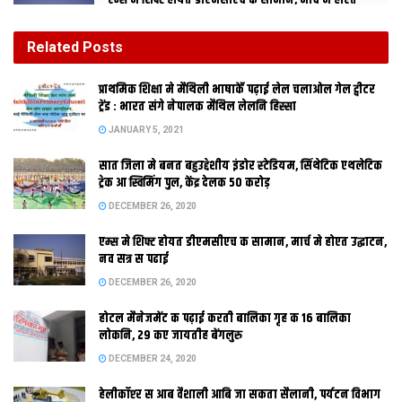
एम्स मे शिफ्ट होयत डीएमसीएच क सामान, मार्च मे होएत
उद्घाटन, नव सत्र स पढाई
DECEMBER 26, 2020
Related
Posts
होटल मैनेजमेंट क पढ़ाई करती बालिका गृह क 16 बालिका
प्राथमिक शि‍क्षा मे मैथि‍ली भाषाकेँ पढ़ाई लेल चलाओल गेल ट्वीटर
लोकनि, 29 कए जायतीह बेंगलुरु
ट्रेंड : भारत संगे नेपालक मैथिल लेलनि हिस्सा
DECEMBER 24, 2020
JANUARY 5, 2021
सात जिला मे बनत बहुउद्देशीय इंडोर स्‍टेडि‍यम, सिंथेटिक एथलेटिक
ट्रेक आ स्विमिंग पुल, केंद्र देलक 50 करोड़
DECEMBER 26, 2020
एम्स मे शिफ्ट होयत डीएमसीएच क सामान, मार्च मे होएत उद्घाटन,
नव सत्र स पढाई
अहां चाहब त
DECEMBER 26, 2020
होटल मैनेजमेंट क पढ़ाई करती बालिका गृह क 16 बालिका
लोकनि, 29 कए जायतीह बेंगलुरु
DECEMBER 24, 2020
हेलीकॉप्टर स आब वैशाली आबि जा सकता सैलानी, पर्यटन विभाग
गुंजैत रहत मिथिलाक एकटा मधुर आवाज