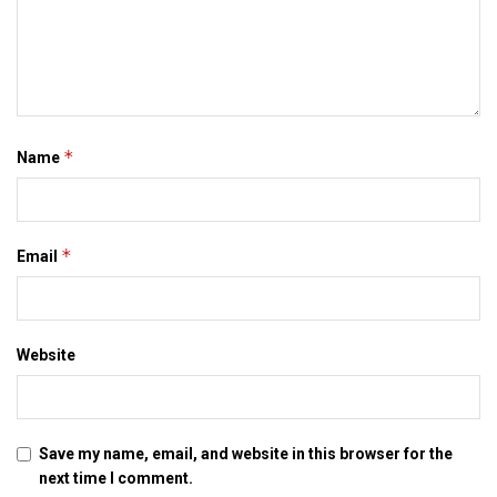
सरकार अवश्य हुनकर मदद करत मुदा सरकार क भरोसे अंशु क जिनगी नहि
छोडल जा सकैत अछि। अगर अहां एहि गायिका क आर्थिक मदद करबा लेल
इच्‍छुक छी त इ जानकारी मदद कए सकैत अछि-name: anshu mala,
a/c no. 30356321958, sbi, delhi university branch, delhi
*
Name
Tags:
anshu mala
delhi
mithila
patna
*
Email
Website
Save my name, email, and website in this browser for the
next time I comment.