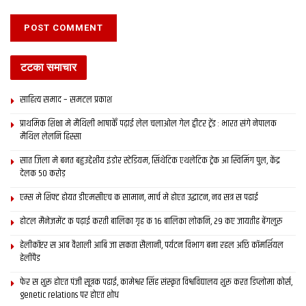
टटका समाचार
साहित्य समाद – समटल प्रकाश
प्राथमिक शि‍क्षा मे मैथि‍ली भाषाकेँ पढ़ाई लेल चलाओल गेल ट्वीटर ट्रेंड : भारत संगे नेपालक
मैथिल लेलनि हिस्सा
सात जिला मे बनत बहुउद्देशीय इंडोर स्‍टेडि‍यम, सिंथेटिक एथलेटिक ट्रेक आ स्विमिंग पुल, केंद्र
देलक 50 करोड़
एम्स मे शिफ्ट होयत डीएमसीएच क सामान, मार्च मे होएत उद्घाटन, नव सत्र स पढाई
होटल मैनेजमेंट क पढ़ाई करती बालिका गृह क 16 बालिका लोकनि, 29 कए जायतीह बेंगलुरु
हेलीकॉप्टर स आब वैशाली आबि जा सकता सैलानी, पर्यटन विभाग बना रहल अछि कॉमर्शियल
हेलीपैड
फेर स शुरू होएत पंजी सूत्रक पढाई, कामेश्वर सिंह संस्कृत विश्वविद्यालय शुरू करत डिप्लोमा कोर्स,
genetic relations पर होएत शोध