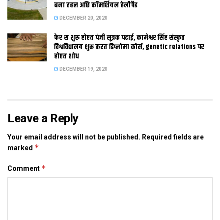
भवन निर्माण कार्य आओर तमिलनाडु मे केंद्रीय औद्योगिक सुरक्षा बल क एकटा
बना रहल अछि कॉमर्शियल हेलीपैड
आरक्षित बटालियन लेल एक संरचना तैयार करत। परिवहन इकाई कए
DECEMBER 20, 2020
ओडिशा मे एकटा सड़क क चौड़ीकरण लेल 74.49 करोड़ क ठेका भेटल
फेर स शुरू होएत पंजी सूत्रक पढाई, कामेश्वर सिंह संस्कृत
अछि।
विश्वविद्यालय शुरू करत डिप्लोमा कोर्स, genetic relations पर
होएत शोध
DECEMBER 19, 2020
Tags:
Bihar
muzaffarpur
Leave a Reply
Your email address will not be published.
Required fields are
*
marked
*
Comment