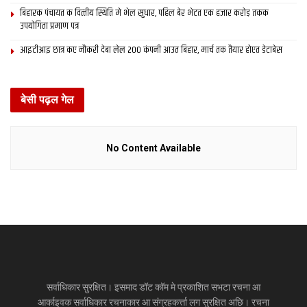
बिहारक पंचायत क वित्‍तीय स्थिति मे भेल सुधार, पहिल बेर भेटत एक हजार करोड़ तकक
उपयोगिता प्रमाण पत्र
आइटीआइ छात्र कए नौकरी देबा लेल 200 कंपनी आउत बिहार, मार्च तक तैयार होएत डेटाबेस
बेसी पढ़ल गेल
No Content Available
सर्वाधिकार सुरक्षित। इसमाद डॉट कॉम मे प्रकाशित सभटा रचना आ
आर्काइवक सर्वाधिकार रचनाकार आ संग्रहकर्त्ता लग सुरक्षित अछि। रचना