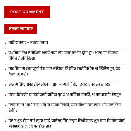
टटका समाचार
साहित्य समाद – समटल प्रकाश
प्राथमिक शि‍क्षा मे मैथि‍ली भाषाकेँ पढ़ाई लेल चलाओल गेल ट्वीटर ट्रेंड : भारत संगे नेपालक
मैथिल लेलनि हिस्सा
सात जिला मे बनत बहुउद्देशीय इंडोर स्‍टेडि‍यम, सिंथेटिक एथलेटिक ट्रेक आ स्विमिंग पुल, केंद्र
देलक 50 करोड़
एम्स मे शिफ्ट होयत डीएमसीएच क सामान, मार्च मे होएत उद्घाटन, नव सत्र स पढाई
होटल मैनेजमेंट क पढ़ाई करती बालिका गृह क 16 बालिका लोकनि, 29 कए जायतीह बेंगलुरु
हेलीकॉप्टर स आब वैशाली आबि जा सकता सैलानी, पर्यटन विभाग बना रहल अछि कॉमर्शियल
हेलीपैड
फेर स शुरू होएत पंजी सूत्रक पढाई, कामेश्वर सिंह संस्कृत विश्वविद्यालय शुरू करत डिप्लोमा कोर्स,
genetic relations पर होएत शोध