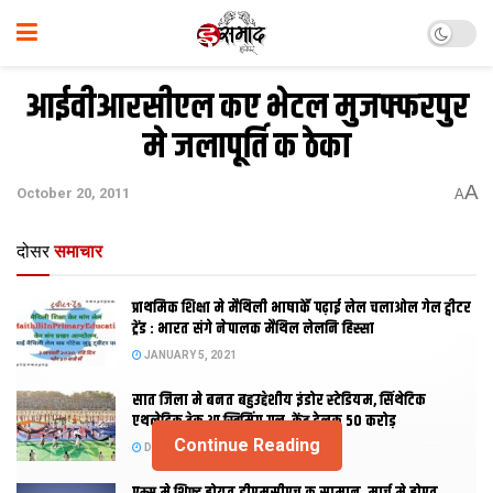
आईवीआरसीएल कए भेटल मुजफ्फरपुर
मे जलापूर्ति क ठेका
A
October 20, 2011
A
दोसर
समाचार
प्राथमिक शि‍क्षा मे मैथि‍ली भाषाकेँ पढ़ाई लेल चलाओल गेल ट्वीटर
ट्रेंड : भारत संगे नेपालक मैथिल लेलनि हिस्सा
JANUARY 5, 2021
सात जिला मे बनत बहुउद्देशीय इंडोर स्‍टेडि‍यम, सिंथेटिक
एथलेटिक ट्रेक आ स्विमिंग पुल, केंद्र देलक 50 करोड़
Continue Reading
DECEMBER 26, 2020