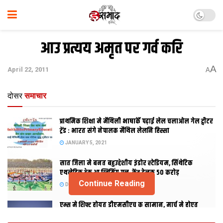
आउ प्रत्यय अमृत पर गर्व करि
A
April 22, 2011
A
दोसर
समाचार
प्राथमिक शि‍क्षा मे मैथि‍ली भाषाकेँ पढ़ाई लेल चलाओल गेल ट्वीटर
ट्रेंड : भारत संगे नेपालक मैथिल लेलनि हिस्सा
JANUARY 5, 2021
सात जिला मे बनत बहुउद्देशीय इंडोर स्‍टेडि‍यम, सिंथेटिक
एथलेटिक ट्रेक आ स्विमिंग पुल, केंद्र देलक 50 करोड़
Continue Reading
DECEMBER 26, 2020
एम्स मे शिफ्ट होयत डीएमसीएच क सामान, मार्च मे होएत
उद्घाटन, नव सत्र स पढाई