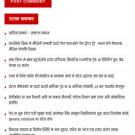
टटका समाचार
साहित्य समाद – समटल प्रकाश
प्राथमिक शि‍क्षा मे मैथि‍ली भाषाकेँ पढ़ाई लेल चलाओल गेल ट्वीटर ट्रेंड : भारत संगे नेपालक
मैथिल लेलनि हिस्सा
सात जिला मे बनत बहुउद्देशीय इंडोर स्‍टेडि‍यम, सिंथेटिक एथलेटिक ट्रेक आ स्विमिंग पुल, केंद्र
देलक 50 करोड़
एम्स मे शिफ्ट होयत डीएमसीएच क सामान, मार्च मे होएत उद्घाटन, नव सत्र स पढाई
होटल मैनेजमेंट क पढ़ाई करती बालिका गृह क 16 बालिका लोकनि, 29 कए जायतीह बेंगलुरु
हेलीकॉप्टर स आब वैशाली आबि जा सकता सैलानी, पर्यटन विभाग बना रहल अछि कॉमर्शियल
हेलीपैड
फेर स शुरू होएत पंजी सूत्रक पढाई, कामेश्वर सिंह संस्कृत विश्वविद्यालय शुरू करत डिप्लोमा कोर्स,
genetic relations पर होएत शोध
बिहारक पंचायत क वित्‍तीय स्थिति मे भेल सुधार, पहिल बेर भेटत एक हजार करोड़ तकक