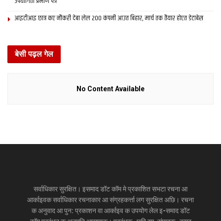
उपयोगिता प्रमाण पत्र
आइटीआइ छात्र कए नौकरी देबा लेल 200 कंपनी आउत बिहार, मार्च तक तैयार होएत डेटाबेस
बेसी पढ़ल गेल
No Content Available
सर्वाधिकार सुरक्षित। इसमाद डॉट कॉम मे प्रकाशित सभटा रचना आ
आर्काइवक सर्वाधिकार रचनाकार आ संग्रहकर्त्ता लग सुरक्षित अछि। रचना
क अनुवाद आ पुन: प्रकाशन वा आर्काइव क उपयोग लेल इ-समाद डॉट