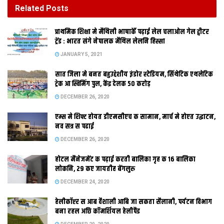
DECEMBER 26, 2020
Related
Posts
होटल मैनेजमेंट क पढ़ाई करती बालिका गृह क 16 बालिका
प्राथमिक शि‍क्षा मे मैथि‍ली भाषाकेँ पढ़ाई लेल चलाओल गेल ट्वीटर
लोकनि, 29 कए जायतीह बेंगलुरु
ट्रेंड : भारत संगे नेपालक मैथिल लेलनि हिस्सा
DECEMBER 24, 2020
JANUARY 5, 2021
सात जिला मे बनत बहुउद्देशीय इंडोर स्‍टेडि‍यम, सिंथेटिक एथलेटिक
ट्रेक आ स्विमिंग पुल, केंद्र देलक 50 करोड़
DECEMBER 26, 2020
एम्स मे शिफ्ट होयत डीएमसीएच क सामान, मार्च मे होएत उद्घाटन,
नव सत्र स पढाई
कहल जाइत अछि
DECEMBER 26, 2020
होटल मैनेजमेंट क पढ़ाई करती बालिका गृह क 16 बालिका
लोकनि, 29 कए जायतीह बेंगलुरु
DECEMBER 24, 2020
जे बिहारक लोक प्रशासन 60क दशक मे सबस नीक छल आ 90क दशक मे
हेलीकॉप्टर स आब वैशाली आबि जा सकता सैलानी, पर्यटन विभाग
इ अपन सबस खराब दिन देखलक। करीब मरनासन्‍न भ चुकल बिहारक लोक
बना रहल अछि कॉमर्शियल हेलीपैड
प्रशासन कए अमृत भेल गेल आ ओ एक बेर फेर अपन रूप मे सामने आबि रहल