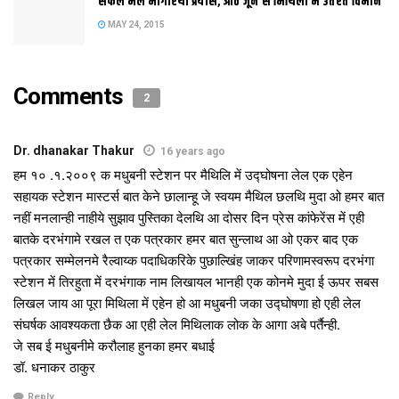
सफल भेल भागीरथी प्रयास, आठ जून स मिथिला मे उतरत विमान
व्यवस्थापक एएस जायसवाल स फोन पर आंदोलनकारी क गप भेल आ एक
MAY 24, 2015
तारीख स मैथिली मे उद्घोषणा कए स्वीकृति भेटला पर स्टेशन अधीक्षक
श्रीराम मेमो सं. एस/एमडीएच/2010 द्वारा मैथिली मे उद्घोषणा प्रारंभ
करबाक निर्देश देलथि अछि। आब उम्मीद कैल जा रहल अछि जे जल्द मिथिला
Comments
2
मे अवस्थित आन टिसन पर सेहो मैथिली मे उद्घोषणा शुरू भ जाएत।
Dr. dhanakar Thakur
16 years ago
हम १० .१.२००९ क मधुबनी स्टेशन पर मैथिलि में उद्घोषना लेल एक एहेन
Tags:
maithili
सहायक स्टेशन मास्टर्स बात केने छालान्हू जे स्वयम मैथिल छलथि मुदा ओ हमर बात
नहीं मनलान्ही नाहीये सुझाव पुस्तिका देलथि आ दोसर दिन प्रेस कांफेरेंस में एही
बातके दरभंगामे रखल त एक पत्रकार हमर बात सुन्लाथ आ ओ एकर बाद एक
पत्रकार सम्मेलनमे रैल्वाय्क पदाधिकरिके पुछाल्खिंह जाकर परिणामस्वरूप दरभंगा
स्टेशन में तिरहुता में दरभंगाक नाम लिखायल भानही एक कोनमे मुदा ई ऊपर सबस
लिखल जाय आ पूरा मिथिला में एहेन हो आ मधुबनी जका उद्घोषणा हो एही लेल
संघर्षक आवश्यकता छैक आ एही लेल मिथिलाक लोक के आगा अबे पर्तैन्ही.
जे सब ई मधुबनीमे करौलाह हुनका हमर बधाई
डॉ. धनाकर ठाकुर
Reply