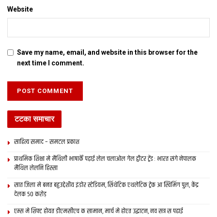
Website
Save my name, email, and website in this browser for the
next time I comment.
टटका समाचार
साहित्य समाद – समटल प्रकाश
प्राथमिक शि‍क्षा मे मैथि‍ली भाषाकेँ पढ़ाई लेल चलाओल गेल ट्वीटर ट्रेंड : भारत संगे नेपालक
मैथिल लेलनि हिस्सा
सात जिला मे बनत बहुउद्देशीय इंडोर स्‍टेडि‍यम, सिंथेटिक एथलेटिक ट्रेक आ स्विमिंग पुल, केंद्र
देलक 50 करोड़
एम्स मे शिफ्ट होयत डीएमसीएच क सामान, मार्च मे होएत उद्घाटन, नव सत्र स पढाई