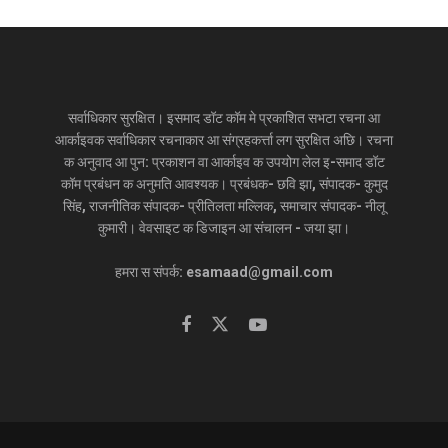
सर्वाधिकार सुरक्षित। इसमाद डॉट कॉम मे प्रकाशित सभटा रचना आ
आर्काइवक सर्वाधिकार रचनाकार आ संग्रहकर्त्ता लग सुरक्षित अछि। रचना
क अनुवाद आ पुन: प्रकाशन वा आर्काइव क उपयोग लेल इ-समाद डॉट
कॉम प्रबंधन क अनुमति आवश्यक। प्रबंधक- छवि झा, संपादक- कुमुद
सिंह, राजनीतिक संपादक- प्रीतिलता मल्लिक, समाचार संपादक- नीलू
कुमारी। वेवसाइट क डिजाइन आ संचालन - जया झा।
हमरा स संपर्क: esamaad@gmail.com