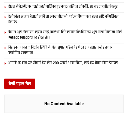
होटल मैनेजमेंट क पढ़ाई करती बालिका गृह क 16 बालिका लोकनि, 29 कए जायतीह बेंगलुरु
हेलीकॉप्टर स आब वैशाली आबि जा सकता सैलानी, पर्यटन विभाग बना रहल अछि कॉमर्शियल
हेलीपैड
फेर स शुरू होएत पंजी सूत्रक पढाई, कामेश्वर सिंह संस्कृत विश्वविद्यालय शुरू करत डिप्लोमा कोर्स,
genetic relations पर होएत शोध
बिहारक पंचायत क वित्‍तीय स्थिति मे भेल सुधार, पहिल बेर भेटत एक हजार करोड़ तकक
उपयोगिता प्रमाण पत्र
आइटीआइ छात्र कए नौकरी देबा लेल 200 कंपनी आउत बिहार, मार्च तक तैयार होएत डेटाबेस
बेसी पढ़ल गेल
No Content Available