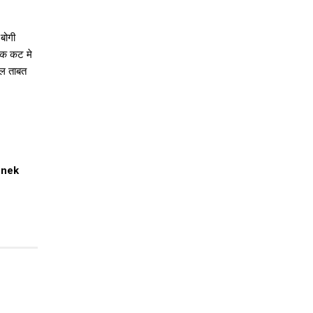
बोगी
रक कट मे
ेल ताबत
pnek