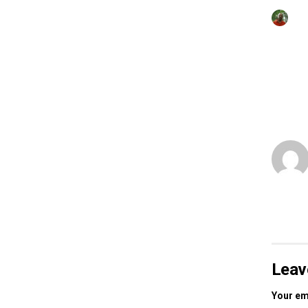
Leav
Your ema