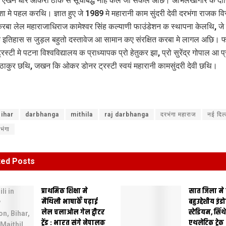
दा एखन धरि ओकरा ठीक स सूचीबद्ध नहि कैल जा सकल अछि। अभिलेखागार क दाय
िशा मे पहल करथि। ज्ञात हुए जे 1989 मे महारानी काम सुंदरी देवी दरभंगा राजक 
 करबा लेल महाराजाधिराज कामेश्वर सिंह कल्याणी फाउंडेशन क स्थापना केलथि, जे
 इतिहास स जुड़ल बहुतो दस्तावेज आ सामान कए संरक्षित करबा मे लागल अछि। फ
्रस्टी मे पटना विश्वविद्यालय क प्राध्यापक प्रो हेतुकर झा, प्रो सुरेंद्र गोपाल आ प्
ठाकुर छथि, जखन कि ओकर डोनर ट्रस्टी स्वयं महारानी कामसुंदरी देवी छथि।
ihar
darbhanga
mithila
raj darbhanga
दरभंगा महाराज
नई दिल्
भंगा
ted
Posts
प्राथमिक शि‍क्षा मे
सात जिला मे
मैथि‍ली भाषाकेँ पढ़ाई
बहुउद्देशीय इंड
लेल चलाओल गेल ट्वीटर
स्‍टेडि‍यम, सिं
ट्रेंड : भारत संगे नेपालक
एथलेटिक ट्रे