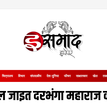
चित्रालय
विचार
संपादकीय
देश-दुनिया
फीचर
साक्षात्‍कार
खेल
तक
जाइत दरभंगा महाराज क