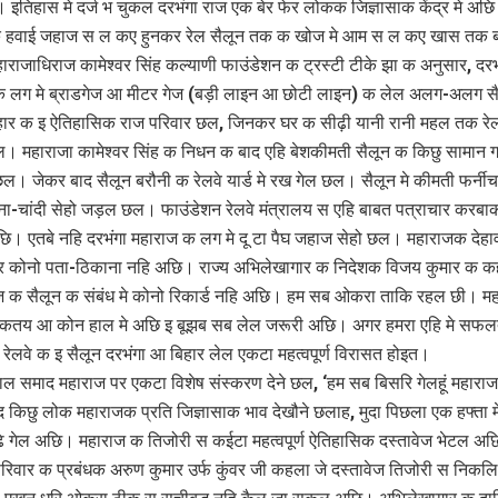
 इतिहास मे दर्ज भ चुकल दरभंगा राज एक बेर फेर लोकक जिज्ञासाक केंद्र मे अछ
 हवाई जहाज स ल कए हुनकर रेल सैलून तक क खोज मे आम स ल कए खास तक ब
राजाधिराज कामेश्वर सिंह कल्याणी फाउंडेशन क ट्रस्टी टीके झा क अनुसार, दरभ
क लग मे ब्राडगेज आ मीटर गेज (बड़ी लाइन आ छोटी लाइन) क लेल अलग-अलग स
ार क इ ऐतिहासिक राज परिवार छल, जिनकर घर क सीढ़ी यानी रानी महल तक रे
 महाराजा कामेश्वर सिंह क निधन क बाद एहि बेशकीमती सैलून क किछु सामान 
छल। जेकर बाद सैलून बरौनी क रेलवे यार्ड मे रख गेल छल। सैलून मे कीमती फर्नी
ना-चांदी सेहो जड़ल छल। फाउंडेशन रेलवे मंत्रालय स एहि बाबत पत्राचार करबाक
। एतबे नहि दरभंगा महाराज क लग मे दू टा पैघ जहाज सेहो छल। महाराजक देह
 कोनो पता-ठिकाना नहि अछि। राज्य अभिलेखागार क निदेशक विजय कुमार क 
ज क सैलून क संबंध मे कोनो रिकार्ड नहि अछि। हम सब ओकरा ताकि रहल छी। म
ी कतय आ कोन हाल मे अछि इ बूझब सब लेल जरूरी अछि। अगर हमरा एहि मे सफल
 रेलवे क इ सैलून दरभंगा आ बिहार लेल एकटा महत्वपूर्ण विरासत होइत।
ल समाद महाराज पर एकटा विशेष संस्करण देने छल, ‘हम सब बिसरि गेलहूं महार
किछु लोक महाराजक प्रति जिज्ञासाक भाव देखौने छलाह, मुदा पिछला एक हफ्ता म
़ गेल अछि। महाराज क तिजोरी स कईटा महत्वपूर्ण ऐतिहासिक दस्तावेज भेटल अछ
रिवार क प्रबंधक अरुण कुमार उर्फ कुंवर जी कहला जे दस्तावेज तिजोरी स निकल