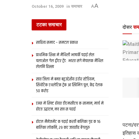
A
October 16, 2009
in
समाचार
A
टटका समाचार
दोसर
सम
साहित्य समाद – समटल प्रकाश
प्राथमिक शि‍क्षा मे मैथि‍ली भाषाकेँ पढ़ाई लेल
चलाओल गेल ट्वीटर ट्रेंड : भारत संगे नेपालक मैथिल
लेलनि हिस्सा
सात जिला मे बनत बहुउद्देशीय इंडोर स्‍टेडि‍यम,
सिंथेटिक एथलेटिक ट्रेक आ स्विमिंग पुल, केंद्र देलक
50 करोड़
एम्स मे शिफ्ट होयत डीएमसीएच क सामान, मार्च मे
होएत उद्घाटन, नव सत्र स पढाई
होटल मैनेजमेंट क पढ़ाई करती बालिका गृह क 16
पटना/दरभ
बालिका लोकनि, 29 कए जायतीह बेंगलुरु
इतिहास 