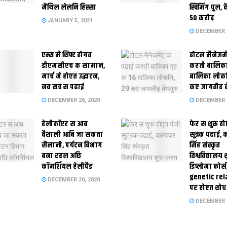
मैथिल लेलनि हिस्सा
स्विमिंग पुल, क
50 करोड़
JANUARY 5, 2021
DECEMBER 2
एम्स मे शिफ्ट होयत
होटल मैनेजमे
डीएमसीएच क सामान,
करती बालिका
मार्च मे होएत उद्घाटन,
बालिका लोकन
नव सत्र स पढाई
कए जायतीह बे
DECEMBER 26, 2020
DECEMBER 2
हेलीकॉप्टर स आब
फेर स शुरू हो
वैशाली आबि जा सकता
सूत्रक पढाई, क
सैलानी, पर्यटन विभाग
सिंह संस्कृत
बना रहल अछि
विश्वविद्यालय
कॉमर्शियल हेलीपैड
डिप्लोमा कोर्स
genetic rel
DECEMBER 20, 2020
पर होएत शोध
DECEMBER 1