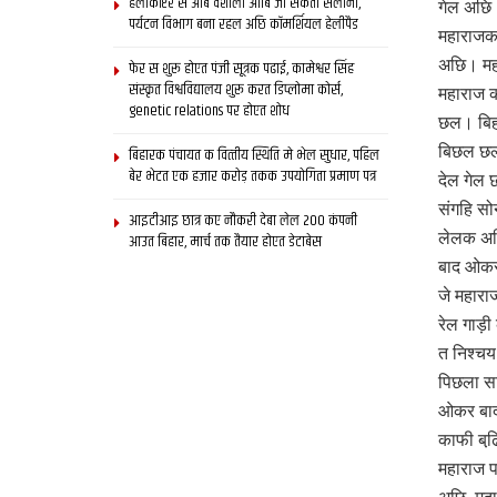
हेलीकॉप्टर स आब वैशाली आबि जा सकता सैलानी,
गेल अछि।
पर्यटन विभाग बना रहल अछि कॉमर्शियल हेलीपैड
महाराजक
अछि। महा
फेर स शुरू होएत पंजी सूत्रक पढाई, कामेश्वर सिंह
संस्कृत विश्वविद्यालय शुरू करत डिप्लोमा कोर्स,
महाराज 
genetic relations पर होएत शोध
छल। बिह
बिछल छल।
बिहारक पंचायत क वित्‍तीय स्थिति मे भेल सुधार, पहिल
बेर भेटत एक हजार करोड़ तकक उपयोगिता प्रमाण पत्र
देल गेल 
संगहि सो
आइटीआइ छात्र कए नौकरी देबा लेल 200 कंपनी
लेलक अछि
आउत बिहार, मार्च तक तैयार होएत डेटाबेस
बाद ओकर
जे महारा
रेल गाड़
त निश्चय
पिछला सा
ओकर बाद 
काफी बढि
महाराज प