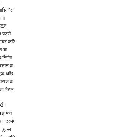
ि।
ाझि गेल
ंगा
ैलून
ल पटरी
गायब करि
चर क
 निर्णय
ावसान क
कहब अछि
हाराज क
ता भेटल
ाजÓ।
े इ भाव
ि। दरभंगा
ि चुकल