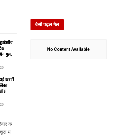
बेसी पढ़ल गेल
उद्देशीय
ेटिक
No Content Available
िंग पुल,
20
ढ़ाई करती
ालिका
तीह
20
िवार क
ुरू भ