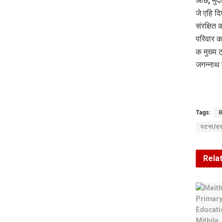
अछि, मु
जे एहि द
संरक्षित
परिवार क
क मुख्य ट
जगन्नाथ 
Tags:
B
पटना/दर
Rela