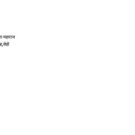
गा महाराज
ह,सेहो