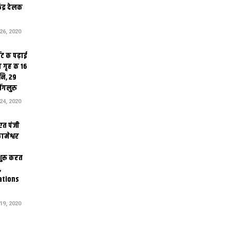
ेंद्र देलक
6, 2020
ंट क पढ़ाई
 गृह क 16
ि, 29
ंगलुरु
4, 2020
एत पंजी
ामेश्वर
 शुरू करत
,
ations
9, 2020