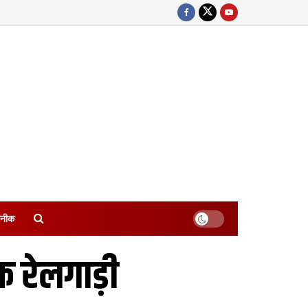
नीक
 रेलगाड़ी