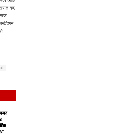
ित्व अछि
विरासत कए
 राज
ाउंडेशन
रो
ली
 बनत
ोर
थेटिक
क आ