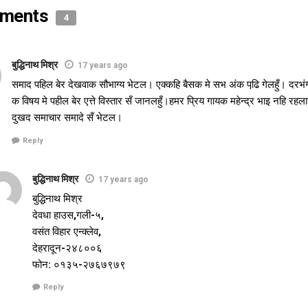
ments
4
बुद्धिनाथ मिश्र
17 years ago
समाद पहिल बेर देखवाक सौभाग्य भेटल। एक्कहि बैसक मे सभ अंक पढि़ गेलहुँ। दरभं
क विषय मे पहील बेर एत्ते विस्तार सँ जानलहुँ।हमर प्रिय गायक महेन्द्र भाइ नहि रहला
दुखद समाचार समादे सँ भेटल।
Reply
बुद्धिनाथ मिश्र
17 years ago
बुद्धिनाथ मिश्र
देवधा हाउस,गली-५,
वसंत विहार एन्क्लेव,
देहरादून-२४८००६
फोन: ०१३५-२७६७९७९
Reply