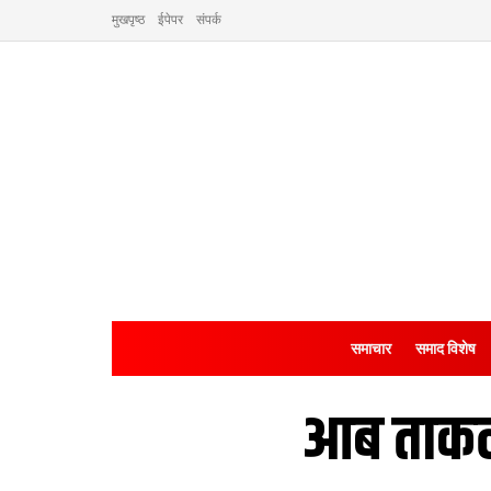
मुखपृष्ठ
ईपेपर
संपर्क
समाचार
समाद विशेष
आब ताकल 