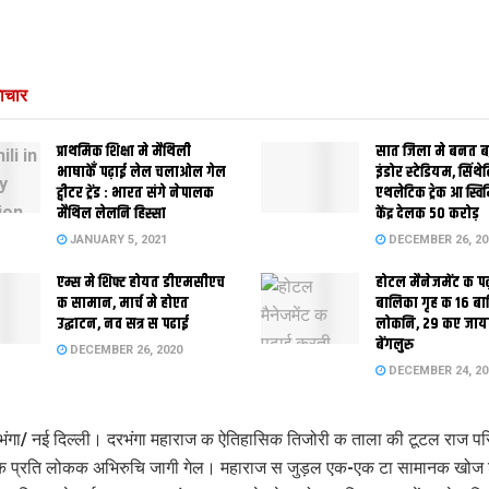
ाचार
प्राथमिक शि‍क्षा मे मैथि‍ली
सात जिला मे बनत बहु
भाषाकेँ पढ़ाई लेल चलाओल गेल
इंडोर स्‍टेडि‍यम, सिंथ
ट्वीटर ट्रेंड : भारत संगे नेपालक
एथलेटिक ट्रेक आ स्विम
मैथिल लेलनि हिस्सा
केंद्र देलक 50 करोड़
JANUARY 5, 2021
DECEMBER 26, 20
एम्स मे शिफ्ट होयत डीएमसीएच
होटल मैनेजमेंट क प
क सामान, मार्च मे होएत
बालिका गृह क 16 ब
उद्घाटन, नव सत्र स पढाई
लोकनि, 29 कए जाय
बेंगलुरु
DECEMBER 26, 2020
DECEMBER 24, 20
ंगा/ नई दिल्ली। दरभंगा महाराज क ऐतिहासिक तिजोरी क ताला की टूटल राज पर
क प्रति लोकक अभिरुचि जागी गेल। महाराज स जुड़ल एक-एक टा सामानक खोज श