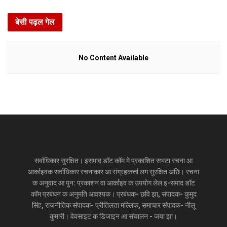
बेसी पढ़ल गेल
No Content Available
सर्वाधिकार सुरक्षित। इसमाद डॉट कॉम मे प्रकाशित सभटा रचना आ
आर्काइवक सर्वाधिकार रचनाकार आ संग्रहकर्त्ता लग सुरक्षित अछि। रचना
क अनुवाद आ पुन: प्रकाशन वा आर्काइव क उपयोग लेल इ-समाद डॉट
कॉम प्रबंधन क अनुमति आवश्यक। प्रबंधक- छवि झा, संपादक- कुमुद
सिंह, राजनीतिक संपादक- प्रीतिलता मल्लिक, समाचार संपादक- नीलू
कुमारी। वेवसाइट क डिजाइन आ संचालन - जया झा।