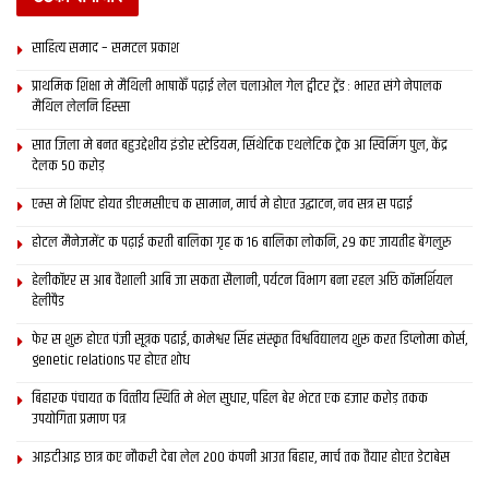
साहित्य समाद – समटल प्रकाश
प्राथमिक शि‍क्षा मे मैथि‍ली भाषाकेँ पढ़ाई लेल चलाओल गेल ट्वीटर ट्रेंड : भारत संगे नेपालक
मैथिल लेलनि हिस्सा
सात जिला मे बनत बहुउद्देशीय इंडोर स्‍टेडि‍यम, सिंथेटिक एथलेटिक ट्रेक आ स्विमिंग पुल, केंद्र
देलक 50 करोड़
एम्स मे शिफ्ट होयत डीएमसीएच क सामान, मार्च मे होएत उद्घाटन, नव सत्र स पढाई
होटल मैनेजमेंट क पढ़ाई करती बालिका गृह क 16 बालिका लोकनि, 29 कए जायतीह बेंगलुरु
हेलीकॉप्टर स आब वैशाली आबि जा सकता सैलानी, पर्यटन विभाग बना रहल अछि कॉमर्शियल
हेलीपैड
फेर स शुरू होएत पंजी सूत्रक पढाई, कामेश्वर सिंह संस्कृत विश्वविद्यालय शुरू करत डिप्लोमा कोर्स,
genetic relations पर होएत शोध
बिहारक पंचायत क वित्‍तीय स्थिति मे भेल सुधार, पहिल बेर भेटत एक हजार करोड़ तकक
उपयोगिता प्रमाण पत्र
आइटीआइ छात्र कए नौकरी देबा लेल 200 कंपनी आउत बिहार, मार्च तक तैयार होएत डेटाबेस