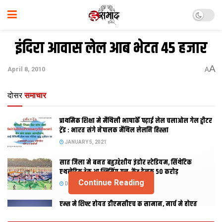
इंदिरा आवास लेल आब भेटत 45 हजार
A
April 8, 2010
A
दोसर
समाचार
प्राथमिक शि‍क्षा मे मैथि‍ली भाषाकेँ पढ़ाई लेल चलाओल गेल ट्वीटर
ट्रेंड : भारत संगे नेपालक मैथिल लेलनि हिस्सा
JANUARY 5, 2021
सात जिला मे बनत बहुउद्देशीय इंडोर स्‍टेडि‍यम, सिंथेटिक
एथलेटिक ट्रेक आ स्विमिंग पुल, केंद्र देलक 50 करोड़
Continue Reading
DECEMBER 26, 2020
एम्स मे शिफ्ट होयत डीएमसीएच क सामान, मार्च मे होएत
उद्घाटन, नव सत्र स पढाई