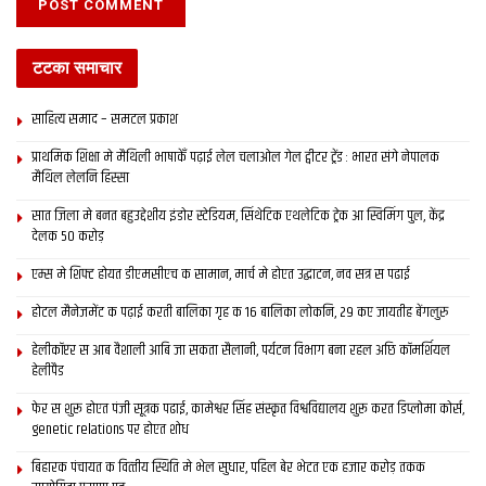
टटका समाचार
साहित्य समाद – समटल प्रकाश
प्राथमिक शि‍क्षा मे मैथि‍ली भाषाकेँ पढ़ाई लेल चलाओल गेल ट्वीटर ट्रेंड : भारत संगे नेपालक
मैथिल लेलनि हिस्सा
सात जिला मे बनत बहुउद्देशीय इंडोर स्‍टेडि‍यम, सिंथेटिक एथलेटिक ट्रेक आ स्विमिंग पुल, केंद्र
देलक 50 करोड़
एम्स मे शिफ्ट होयत डीएमसीएच क सामान, मार्च मे होएत उद्घाटन, नव सत्र स पढाई
होटल मैनेजमेंट क पढ़ाई करती बालिका गृह क 16 बालिका लोकनि, 29 कए जायतीह बेंगलुरु
हेलीकॉप्टर स आब वैशाली आबि जा सकता सैलानी, पर्यटन विभाग बना रहल अछि कॉमर्शियल
हेलीपैड
फेर स शुरू होएत पंजी सूत्रक पढाई, कामेश्वर सिंह संस्कृत विश्वविद्यालय शुरू करत डिप्लोमा कोर्स,
genetic relations पर होएत शोध
बिहारक पंचायत क वित्‍तीय स्थिति मे भेल सुधार, पहिल बेर भेटत एक हजार करोड़ तकक