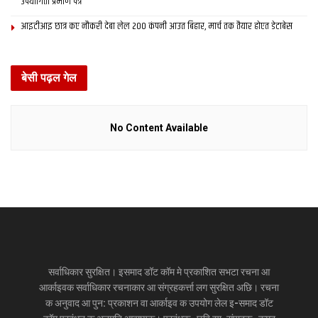
उपयोगिता प्रमाण पत्र
आइटीआइ छात्र कए नौकरी देबा लेल 200 कंपनी आउत बिहार, मार्च तक तैयार होएत डेटाबेस
बेसी पढ़ल गेल
No Content Available
सर्वाधिकार सुरक्षित। इसमाद डॉट कॉम मे प्रकाशित सभटा रचना आ
आर्काइवक सर्वाधिकार रचनाकार आ संग्रहकर्त्ता लग सुरक्षित अछि। रचना
क अनुवाद आ पुन: प्रकाशन वा आर्काइव क उपयोग लेल इ-समाद डॉट