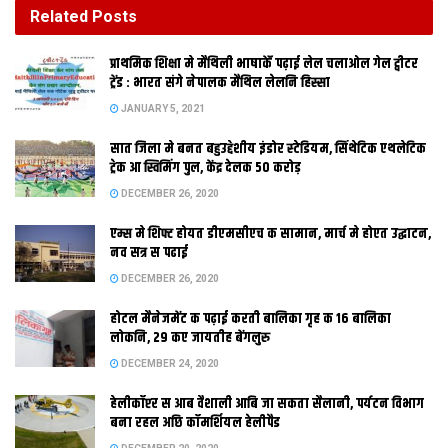
Related
Posts
पिछला कई साल स समाद परिवार मैथिली मे पहिल इ-पेपर निकालि रहल
अछि। समाद क इ-पेपर क पुरान अंक पढ़वा लेल एहि लिंक पर क्लिक करू
प्राथमिक शि‍क्षा मे मैथि‍ली भाषाकेँ पढ़ाई लेल चलाओल गेल ट्वीटर
ट्रेंड : भारत संगे नेपालक मैथिल लेलनि हिस्सा
To read the E-paper, click following links.
JANUARY 5, 2021
60th edition
सात जिला मे बनत बहुउद्देशीय इंडोर स्‍टेडि‍यम, सिंथेटिक एथलेटिक
ट्रेक आ स्विमिंग पुल, केंद्र देलक 50 करोड़
DECEMBER 26, 2020
59th edition
एम्स मे शिफ्ट होयत डीएमसीएच क सामान, मार्च मे होएत उद्घाटन,
नव सत्र स पढाई
58th edition
DECEMBER 26, 2020
होटल मैनेजमेंट क पढ़ाई करती बालिका गृह क 16 बालिका
दोसर
समाचार
लोकनि, 29 कए जायतीह बेंगलुरु
DECEMBER 24, 2020
प्राथमिक शि‍क्षा मे मैथि‍ली भाषाकेँ पढ़ाई लेल चलाओल गेल ट्वीटर
ट्रेंड : भारत संगे नेपालक मैथिल लेलनि हिस्सा
हेलीकॉप्टर स आब वैशाली आबि जा सकता सैलानी, पर्यटन विभाग
JANUARY 5, 2021
बना रहल अछि कॉमर्शियल हेलीपैड