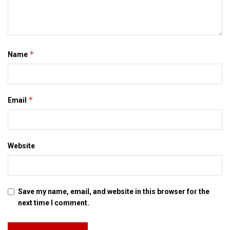
53ed edition
52nd edition
51st edition
*
Name
50th edition
49th edition
*
Email
48th edition
47th edition
Website
46th edition
45th edition
Save my name, email, and website in this browser for the
44th edition
next time I comment.
43ed edition