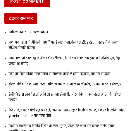
42nd edition
41st edition
टटका समाचार
40th edition
साहित्य समाद – समटल प्रकाश
39th edition
प्राथमिक शि‍क्षा मे मैथि‍ली भाषाकेँ पढ़ाई लेल चलाओल गेल ट्वीटर ट्रेंड : भारत संगे नेपालक
मैथिल लेलनि हिस्सा
38th edition
सात जिला मे बनत बहुउद्देशीय इंडोर स्‍टेडि‍यम, सिंथेटिक एथलेटिक ट्रेक आ स्विमिंग पुल, केंद्र
देलक 50 करोड़
37th edition
एम्स मे शिफ्ट होयत डीएमसीएच क सामान, मार्च मे होएत उद्घाटन, नव सत्र स पढाई
36th edition
होटल मैनेजमेंट क पढ़ाई करती बालिका गृह क 16 बालिका लोकनि, 29 कए जायतीह बेंगलुरु
35th edition
हेलीकॉप्टर स आब वैशाली आबि जा सकता सैलानी, पर्यटन विभाग बना रहल अछि कॉमर्शियल
हेलीपैड
34th edition
फेर स शुरू होएत पंजी सूत्रक पढाई, कामेश्वर सिंह संस्कृत विश्वविद्यालय शुरू करत डिप्लोमा कोर्स,
genetic relations पर होएत शोध
33ed edition
बिहारक पंचायत क वित्‍तीय स्थिति मे भेल सुधार, पहिल बेर भेटत एक हजार करोड़ तकक
32nd edition