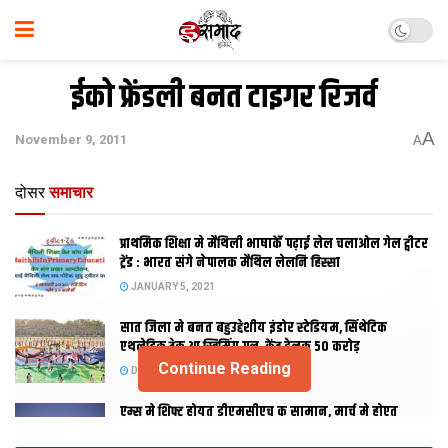
ईको फ्रेंडली बनत टाइगर रिजर्व
A
November 9, 2011
A
दोसर
समाचार
प्राथमिक शि‍क्षा मे मैथि‍ली भाषाकेँ पढ़ाई लेल चलाओल गेल ट्वीटर
ट्रेंड : भारत संगे नेपालक मैथिल लेलनि हिस्सा
JANUARY 5, 2021
सात जिला मे बनत बहुउद्देशीय इंडोर स्‍टेडि‍यम, सिंथेटिक
एथलेटिक ट्रेक आ स्विमिंग पुल, केंद्र देलक 50 करोड़
Continue Reading
DECEMBER 26, 2020
एम्स मे शिफ्ट होयत डीएमसीएच क सामान, मार्च मे होएत
उद्घाटन, नव सत्र स पढाई