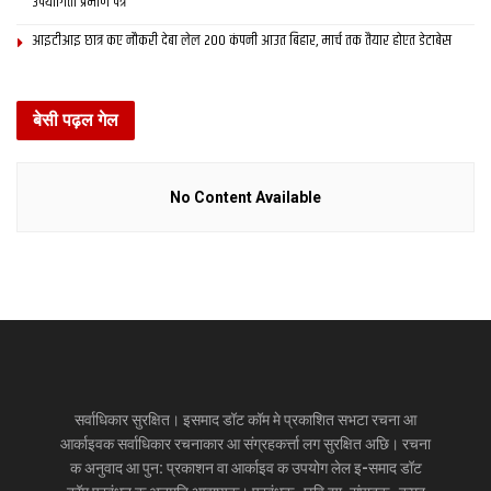
उपयोगिता प्रमाण पत्र
आइटीआइ छात्र कए नौकरी देबा लेल 200 कंपनी आउत बिहार, मार्च तक तैयार होएत डेटाबेस
बेसी पढ़ल गेल
No Content Available
सर्वाधिकार सुरक्षित। इसमाद डॉट कॉम मे प्रकाशित सभटा रचना आ
आर्काइवक सर्वाधिकार रचनाकार आ संग्रहकर्त्ता लग सुरक्षित अछि। रचना
क अनुवाद आ पुन: प्रकाशन वा आर्काइव क उपयोग लेल इ-समाद डॉट