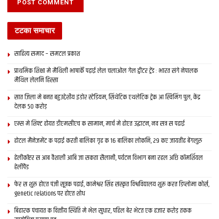
टटका समाचार
साहित्य समाद – समटल प्रकाश
प्राथमिक शि‍क्षा मे मैथि‍ली भाषाकेँ पढ़ाई लेल चलाओल गेल ट्वीटर ट्रेंड : भारत संगे नेपालक
मैथिल लेलनि हिस्सा
सात जिला मे बनत बहुउद्देशीय इंडोर स्‍टेडि‍यम, सिंथेटिक एथलेटिक ट्रेक आ स्विमिंग पुल, केंद्र
देलक 50 करोड़
एम्स मे शिफ्ट होयत डीएमसीएच क सामान, मार्च मे होएत उद्घाटन, नव सत्र स पढाई
होटल मैनेजमेंट क पढ़ाई करती बालिका गृह क 16 बालिका लोकनि, 29 कए जायतीह बेंगलुरु
हेलीकॉप्टर स आब वैशाली आबि जा सकता सैलानी, पर्यटन विभाग बना रहल अछि कॉमर्शियल
हेलीपैड
फेर स शुरू होएत पंजी सूत्रक पढाई, कामेश्वर सिंह संस्कृत विश्वविद्यालय शुरू करत डिप्लोमा कोर्स,
genetic relations पर होएत शोध
बिहारक पंचायत क वित्‍तीय स्थिति मे भेल सुधार, पहिल बेर भेटत एक हजार करोड़ तकक