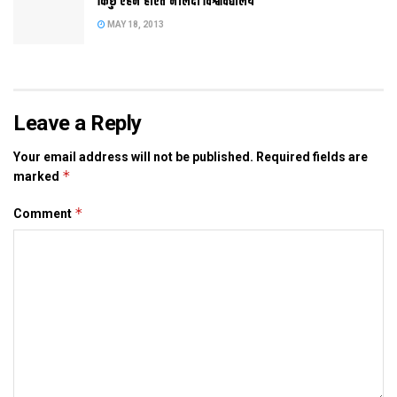
किछु एहन होएत नालंदा विश्वविद्यालय
भेटल पहिल जे मुख्‍यमंत्री अपने हुनकर घर एलथि आ दोसर हुनका लैबटाप
MAY 18, 2013
देल गेल अछि।
Tags:
Bihar
मैट्रिक टॉपर शालिनी
Leave a Reply
Your email address will not be published.
Required fields are
*
marked
*
Comment