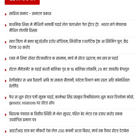
साहित्य समाद – समटल प्रकाश
प्राथमिक शि‍क्षा मे मैथि‍ली भाषाकेँ पढ़ाई लेल चलाओल गेल ट्वीटर ट्रेंड : भारत संगे नेपालक
मैथिल लेलनि हिस्सा
सात जिला मे बनत बहुउद्देशीय इंडोर स्‍टेडि‍यम, सिंथेटिक एथलेटिक ट्रेक आ स्विमिंग पुल, केंद्र
देलक 50 करोड़
एम्स मे शिफ्ट होयत डीएमसीएच क सामान, मार्च मे होएत उद्घाटन, नव सत्र स पढाई
होटल मैनेजमेंट क पढ़ाई करती बालिका गृह क 16 बालिका लोकनि, 29 कए जायतीह बेंगलुरु
हेलीकॉप्टर स आब वैशाली आबि जा सकता सैलानी, पर्यटन विभाग बना रहल अछि कॉमर्शियल
हेलीपैड
फेर स शुरू होएत पंजी सूत्रक पढाई, कामेश्वर सिंह संस्कृत विश्वविद्यालय शुरू करत डिप्लोमा कोर्स,
genetic relations पर होएत शोध
बिहारक पंचायत क वित्‍तीय स्थिति मे भेल सुधार, पहिल बेर भेटत एक हजार करोड़ तकक
उपयोगिता प्रमाण पत्र
आइटीआइ छात्र कए नौकरी देबा लेल 200 कंपनी आउत बिहार, मार्च तक तैयार होएत डेटाबेस