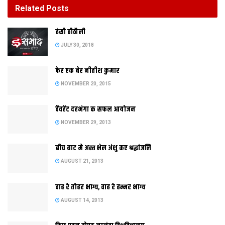
Related
Posts
बीच बाट मे अस्त भेल अंशु कए श्रद्धांजलि
हंसी ठीठौली
AUGUST 21, 2013
JULY 30, 2018
फेर एक बेर नीतीश कुमार
NOVEMBER 20, 2015
वैवरेंट दरभंगा क सफल आयोजन
NOVEMBER 29, 2013
बीच बाट मे अस्त भेल अंशु कए श्रद्धांजलि
AUGUST 21, 2013
मैट्रिक टॉपर शालिनी कए सम्मानित करबा लेल मुख्यमंत्री हुनक घर
वाह रे तोहर भाग्य, वाह रे हम्मर भाग्य
पहुंचलाह। ओ शालिनी कए आशिषक संग लैबटाप भेंट केलथि। बिहार लेल इ
AUGUST 14, 2013
नव परिपाटी अछि। छात्र समुदाय मुख्‍यमंत्रीक एहि पहलक स्‍वागत करैत
अछि। एहि संबंध मे शालिनीक कहब अछि जे हुनका दूटा सम्‍मान एक संग