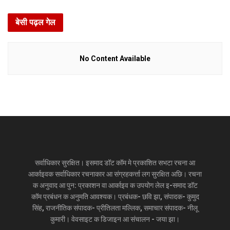
बेसी पढ़ल गेल
No Content Available
सर्वाधिकार सुरक्षित। इसमाद डॉट कॉम मे प्रकाशित सभटा रचना आ
आर्काइवक सर्वाधिकार रचनाकार आ संग्रहकर्त्ता लग सुरक्षित अछि। रचना
क अनुवाद आ पुन: प्रकाशन वा आर्काइव क उपयोग लेल इ-समाद डॉट
कॉम प्रबंधन क अनुमति आवश्यक। प्रबंधक- छवि झा, संपादक- कुमुद
सिंह, राजनीतिक संपादक- प्रीतिलता मल्लिक, समाचार संपादक- नीलू
कुमारी। वेवसाइट क डिजाइन आ संचालन - जया झा।