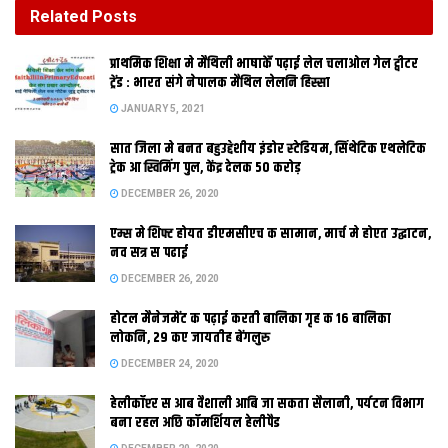
DECEMBER 26, 2020
Related
Posts
होटल मैनेजमेंट क पढ़ाई करती बालिका गृह क 16 बालिका
प्राथमिक शि‍क्षा मे मैथि‍ली भाषाकेँ पढ़ाई लेल चलाओल गेल ट्वीटर
लोकनि, 29 कए जायतीह बेंगलुरु
ट्रेंड : भारत संगे नेपालक मैथिल लेलनि हिस्सा
DECEMBER 24, 2020
JANUARY 5, 2021
सात जिला मे बनत बहुउद्देशीय इंडोर स्‍टेडि‍यम, सिंथेटिक एथलेटिक
पटना। राज्य सरकार 12 टा स्वयंसेवी संस्था क अनुबंध रद्द क देलत। एहि
ट्रेक आ स्विमिंग पुल, केंद्र देलक 50 करोड़
संगठन कए खिलाफ पैघ पैमाना पर शिकायत आबै पर हुनकर अनुबंध रद्द क
DECEMBER 26, 2020
देल गेल। एहि गप क जानकारी स्वास्थ्य विभाग क एकटा अधिकारी देलाह।
एम्स मे शिफ्ट होयत डीएमसीएच क सामान, मार्च मे होएत उद्घाटन,
अधिकारी कहला जे ऐहि स्वयंसेवी संस्थाक माध्यम स बिहार मे 42 टा
नव सत्र स पढाई
अतिरिक्त निजी स्वास्थ्य केंद्र चलाउल जा रहल छल। ओहि स्वयंसेवी
DECEMBER 26, 2020
संस्थाक काज संतोषजनक नहि छल, ओहि स हुनकर अनुबंध रद्द करबाक
फैसला लेल गेल।
होटल मैनेजमेंट क पढ़ाई करती बालिका गृह क 16 बालिका
लोकनि, 29 कए जायतीह बेंगलुरु
DECEMBER 24, 2020
हेलीकॉप्टर स आब वैशाली आबि जा सकता सैलानी, पर्यटन विभाग
Tags:
ngo
बना रहल अछि कॉमर्शियल हेलीपैड