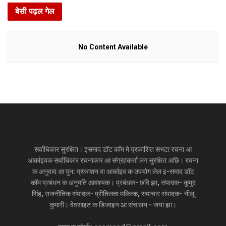
बेसी पढ़ल गेल
No Content Available
सर्वाधिकार सुरक्षित। इसमाद डॉट कॉम मे प्रकाशित सभटा रचना आ
आर्काइवक सर्वाधिकार रचनाकार आ संग्रहकर्त्ता लग सुरक्षित अछि। रचना
क अनुवाद आ पुन: प्रकाशन वा आर्काइव क उपयोग लेल इ-समाद डॉट
कॉम प्रबंधन क अनुमति आवश्यक। प्रबंधक- छवि झा, संपादक- कुमुद
सिंह, राजनीतिक संपादक- प्रीतिलता मल्लिक, समाचार संपादक- नीलू
कुमारी। वेवसाइट क डिजाइन आ संचालन - जया झा।