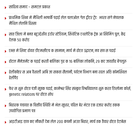
साहित्य समाद – समटल प्रकाश
प्राथमिक शि‍क्षा मे मैथि‍ली भाषाकेँ पढ़ाई लेल चलाओल गेल ट्वीटर ट्रेंड : भारत संगे नेपालक
मैथिल लेलनि हिस्सा
सात जिला मे बनत बहुउद्देशीय इंडोर स्‍टेडि‍यम, सिंथेटिक एथलेटिक ट्रेक आ स्विमिंग पुल, केंद्र
देलक 50 करोड़
एम्स मे शिफ्ट होयत डीएमसीएच क सामान, मार्च मे होएत उद्घाटन, नव सत्र स पढाई
होटल मैनेजमेंट क पढ़ाई करती बालिका गृह क 16 बालिका लोकनि, 29 कए जायतीह बेंगलुरु
हेलीकॉप्टर स आब वैशाली आबि जा सकता सैलानी, पर्यटन विभाग बना रहल अछि कॉमर्शियल
हेलीपैड
फेर स शुरू होएत पंजी सूत्रक पढाई, कामेश्वर सिंह संस्कृत विश्वविद्यालय शुरू करत डिप्लोमा कोर्स,
genetic relations पर होएत शोध
बिहारक पंचायत क वित्‍तीय स्थिति मे भेल सुधार, पहिल बेर भेटत एक हजार करोड़ तकक
उपयोगिता प्रमाण पत्र
आइटीआइ छात्र कए नौकरी देबा लेल 200 कंपनी आउत बिहार, मार्च तक तैयार होएत डेटाबेस