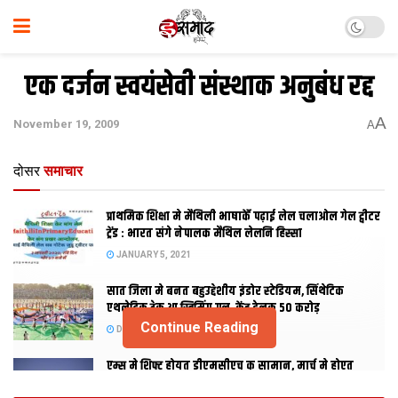
एक दर्जन स्वयंसेवी संस्थाक अनुबंध रद्द
A
November 19, 2009
A
दोसर
समाचार
प्राथमिक शि‍क्षा मे मैथि‍ली भाषाकेँ पढ़ाई लेल चलाओल गेल ट्वीटर
ट्रेंड : भारत संगे नेपालक मैथिल लेलनि हिस्सा
JANUARY 5, 2021
सात जिला मे बनत बहुउद्देशीय इंडोर स्‍टेडि‍यम, सिंथेटिक
एथलेटिक ट्रेक आ स्विमिंग पुल, केंद्र देलक 50 करोड़
Continue Reading
DECEMBER 26, 2020
एम्स मे शिफ्ट होयत डीएमसीएच क सामान, मार्च मे होएत
उद्घाटन, नव सत्र स पढाई