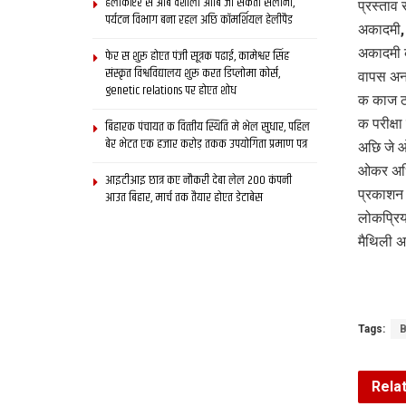
हेलीकॉप्टर स आब वैशाली आबि जा सकता सैलानी,
प्रस्ताव
पर्यटन विभाग बना रहल अछि कॉमर्शियल हेलीपैड
अकादमी, 
अकादमी 
फेर स शुरू होएत पंजी सूत्रक पढाई, कामेश्वर सिंह
संस्कृत विश्वविद्यालय शुरू करत डिप्लोमा कोर्स,
वापस अनब
genetic relations पर होएत शोध
क काज ठ
क परीक्ष
बिहारक पंचायत क वित्‍तीय स्थिति मे भेल सुधार, पहिल
बेर भेटत एक हजार करोड़ तकक उपयोगिता प्रमाण पत्र
अछि जे ओ
ओकर अधि
आइटीआइ छात्र कए नौकरी देबा लेल 200 कंपनी
प्रकाशन 
आउत बिहार, मार्च तक तैयार होएत डेटाबेस
लोकप्रिय
मैथिली अ
Tags:
B
Rela