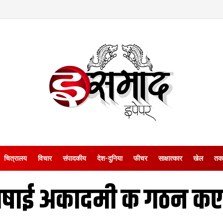
चित्रालय
विचार
संपादकीय
देश-दुनिया
फीचर
साक्षात्‍कार
खेल
तक
षाई अकादमी क गठन कए 