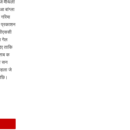
े मैथिली
 बांग्ला
गरिमा
क प्रकाशन
पीएससी
ल गेल
िए ताकि
ताब क
ी सन
हला जे
 अछि।