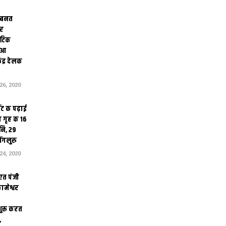
 बनत
ोर
थेटिक
क आ
ेंद्र देलक
6, 2020
ंट क पढ़ाई
 गृह क 16
ि, 29
ंगलुरु
4, 2020
एत पंजी
ामेश्वर
 शुरू करत
,