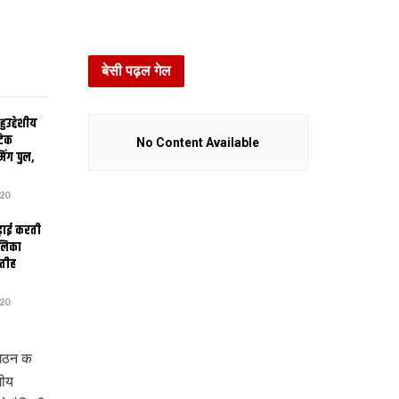
बेसी पढ़ल गेल
उद्देशीय
ेटिक
No Content Available
िंग पुल,
20
ढ़ाई करती
ालिका
तीह
20
 गठन क
गीय