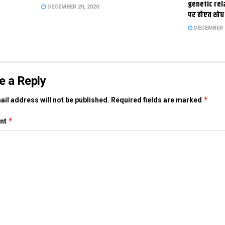
genetic rel
DECEMBER 20, 2020
पर होएत शोध
DECEMBER 1
e a Reply
*
il address will not be published.
Required fields are marked
*
nt