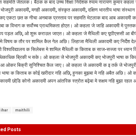
 स सहमति जेतलक। बैठक क बाद उच्च शिक्षा निदेशक श्याम नारायण कुमार कहला ज
भोजपुरी अकादमी, मगही अकादमी, संस्कृत अकादमी, दक्षिण भारतीय भाषा संस्थान आ
कए एकटा छत क नीचा अनबाक प्रस्ताव पर सहमति भेटलाक बाद आब अकादमी क 
ा क विभाग क सर्वोच्च प्राथमिकता होएत। ओ कहला जे जाहि अकादमी मे पुस्त
प पड़ल अछि, ओ शुरू कराउल जाएत। ओ कहला जे मैथिली कए यूपीएससी आ बी
ा मे विषय क तौर पर शामिल कैल गेल अछि। लिहाजा मैथिली अकादमी कए निर्देश दे
 विश्वविद्यालय क सिलेबस मे शामिल मैथिली क किताब क साज-सज्जा पर ध्यान द
काधिक ब्रिकी भ सके। ओ कहला जे भोजपुरी अकादमी कए भोजपुरी भाषा क कि
आ ओकर बिक्री सुनिश्चित कैल जाए। ओ कहला जे अकादमी क इ तर्क जे भोजपुर
 भाषा क किताब क कोई खरीदार नहि अछि, हुनका बुझबा मे नहि अबैत अछि। ओ क
कादमी छोडि़ कोनो अकादमी अपन आंतरिक स्त्रोत बढ़ेबा मे सक्षम नहि बुझा रहल
ihar
maithili
ted
Posts