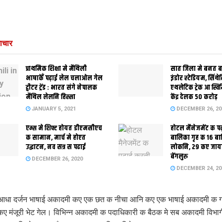
ाचार
प्राथमिक शि‍क्षा मे मैथि‍ली
सात जिला मे बनत बहु
भाषाकेँ पढ़ाई लेल चलाओल गेल
इंडोर स्‍टेडि‍यम, सिंथ
ट्वीटर ट्रेंड : भारत संगे नेपालक
एथलेटिक ट्रेक आ स्विम
मैथिल लेलनि हिस्सा
केंद्र देलक 50 करोड़
JANUARY 5, 2021
DECEMBER 26, 20
एम्स मे शिफ्ट होयत डीएमसीएच
होटल मैनेजमेंट क प
क सामान, मार्च मे होएत
बालिका गृह क 16 ब
उद्घाटन, नव सत्र स पढाई
लोकनि, 29 कए जाय
बेंगलुरु
DECEMBER 26, 2020
DECEMBER 24, 20
आधा दर्जन भाषाई अकादमी कए एक छत क नीचा आनि कए एक भाषाई अकादमी क
 कए मंजूरी भेट गेल। विभिन्न अकादमी क पदाधिकारी क बैठक मे सब अकादमी विभा