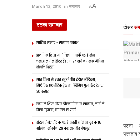
A
March 12, 2010
in
समाचार
A
टटका समाचार
दोसर
सम
साहित्य समाद – समटल प्रकाश
प्राथमिक शि‍क्षा मे मैथि‍ली भाषाकेँ पढ़ाई लेल
चलाओल गेल ट्वीटर ट्रेंड : भारत संगे नेपालक मैथिल
लेलनि हिस्सा
सात जिला मे बनत बहुउद्देशीय इंडोर स्‍टेडि‍यम,
सिंथेटिक एथलेटिक ट्रेक आ स्विमिंग पुल, केंद्र देलक
50 करोड़
एम्स मे शिफ्ट होयत डीएमसीएच क सामान, मार्च मे
होएत उद्घाटन, नव सत्र स पढाई
होटल मैनेजमेंट क पढ़ाई करती बालिका गृह क 16
पटना । 
बालिका लोकनि, 29 कए जायतीह बेंगलुरु
प्रस्ताव