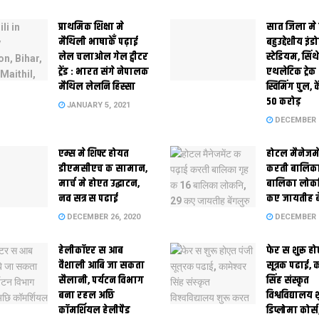
प्राथमिक शि‍क्षा मे
सात जिला मे
मैथि‍ली भाषाकेँ पढ़ाई
बहुउद्देशीय इंड
लेल चलाओल गेल ट्वीटर
स्‍टेडि‍यम, सिं
ट्रेंड : भारत संगे नेपालक
एथलेटिक ट्रे
मैथिल लेलनि हिस्सा
स्विमिंग पुल, क
50 करोड़
JANUARY 5, 2021
DECEMBER 2
एम्स मे शिफ्ट होयत
होटल मैनेजमे
डीएमसीएच क सामान,
करती बालिका
मार्च मे होएत उद्घाटन,
बालिका लोकन
नव सत्र स पढाई
कए जायतीह बे
DECEMBER 26, 2020
DECEMBER 2
हेलीकॉप्टर स आब
फेर स शुरू हो
वैशाली आबि जा सकता
सूत्रक पढाई, क
सैलानी, पर्यटन विभाग
सिंह संस्कृत
बना रहल अछि
विश्वविद्यालय
कॉमर्शियल हेलीपैड
डिप्लोमा कोर्स