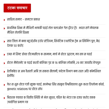
टटका समाचार
साहित्य समाद – समटल प्रकाश
प्राथमिक शि‍क्षा मे मैथि‍ली भाषाकेँ पढ़ाई लेल चलाओल गेल ट्वीटर ट्रेंड : भारत संगे नेपालक
मैथिल लेलनि हिस्सा
सात जिला मे बनत बहुउद्देशीय इंडोर स्‍टेडि‍यम, सिंथेटिक एथलेटिक ट्रेक आ स्विमिंग पुल, केंद्र
देलक 50 करोड़
एम्स मे शिफ्ट होयत डीएमसीएच क सामान, मार्च मे होएत उद्घाटन, नव सत्र स पढाई
होटल मैनेजमेंट क पढ़ाई करती बालिका गृह क 16 बालिका लोकनि, 29 कए जायतीह बेंगलुरु
हेलीकॉप्टर स आब वैशाली आबि जा सकता सैलानी, पर्यटन विभाग बना रहल अछि कॉमर्शियल
हेलीपैड
फेर स शुरू होएत पंजी सूत्रक पढाई, कामेश्वर सिंह संस्कृत विश्वविद्यालय शुरू करत डिप्लोमा कोर्स,
genetic relations पर होएत शोध
बिहारक पंचायत क वित्‍तीय स्थिति मे भेल सुधार, पहिल बेर भेटत एक हजार करोड़ तकक
उपयोगिता प्रमाण पत्र