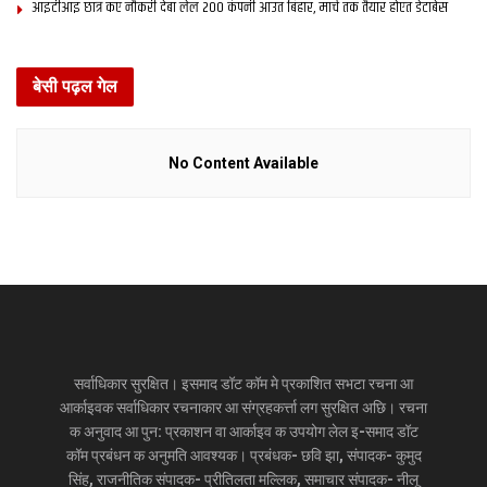
आइटीआइ छात्र कए नौकरी देबा लेल 200 कंपनी आउत बिहार, मार्च तक तैयार होएत डेटाबेस
बेसी पढ़ल गेल
No Content Available
सर्वाधिकार सुरक्षित। इसमाद डॉट कॉम मे प्रकाशित सभटा रचना आ
आर्काइवक सर्वाधिकार रचनाकार आ संग्रहकर्त्ता लग सुरक्षित अछि। रचना
क अनुवाद आ पुन: प्रकाशन वा आर्काइव क उपयोग लेल इ-समाद डॉट
कॉम प्रबंधन क अनुमति आवश्यक। प्रबंधक- छवि झा, संपादक- कुमुद
सिंह, राजनीतिक संपादक- प्रीतिलता मल्लिक, समाचार संपादक- नीलू