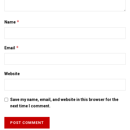
बैंगवी, हारवर्ड विश्वविद्यालय क प्रो. सुगाता बोस, लार्ड मेघनाद देसाई,
राज्यसभा सदस्य एनके सिंह आदि गणमान्य व्यक्ति शामिल भेलाह।
*
Name
Tags:
नालंदा विश्वविद्यालय
*
Email
Website
Save my name, email, and website in this browser for the
next time I comment.