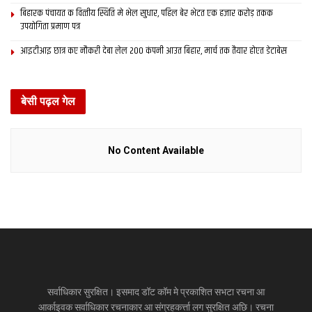
बिहारक पंचायत क वित्‍तीय स्थिति मे भेल सुधार, पहिल बेर भेटत एक हजार करोड़ तकक
उपयोगिता प्रमाण पत्र
आइटीआइ छात्र कए नौकरी देबा लेल 200 कंपनी आउत बिहार, मार्च तक तैयार होएत डेटाबेस
बेसी पढ़ल गेल
No Content Available
सर्वाधिकार सुरक्षित। इसमाद डॉट कॉम मे प्रकाशित सभटा रचना आ
आर्काइवक सर्वाधिकार रचनाकार आ संग्रहकर्त्ता लग सुरक्षित अछि। रचना