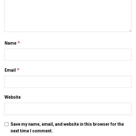
भ सकल अछि। कारण कतहू ऑपरेटर नहि अछि, त कतहू कंप्यूटर नहि
पहुंचल अछि।
*
Tags:
Bihar
magdha
Name
*
Email
Website
Save my name, email, and website in this browser for the
next time I comment.