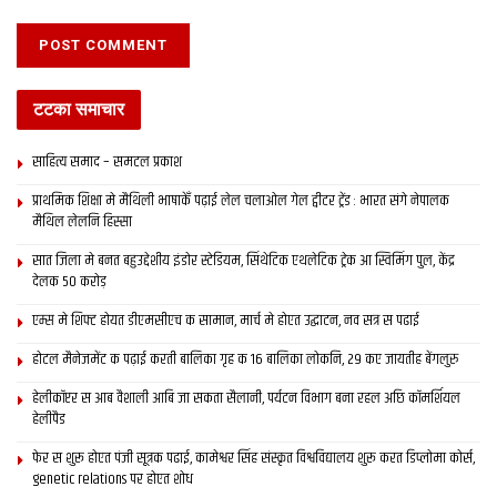
टटका समाचार
साहित्य समाद – समटल प्रकाश
प्राथमिक शि‍क्षा मे मैथि‍ली भाषाकेँ पढ़ाई लेल चलाओल गेल ट्वीटर ट्रेंड : भारत संगे नेपालक
मैथिल लेलनि हिस्सा
सात जिला मे बनत बहुउद्देशीय इंडोर स्‍टेडि‍यम, सिंथेटिक एथलेटिक ट्रेक आ स्विमिंग पुल, केंद्र
देलक 50 करोड़
एम्स मे शिफ्ट होयत डीएमसीएच क सामान, मार्च मे होएत उद्घाटन, नव सत्र स पढाई
होटल मैनेजमेंट क पढ़ाई करती बालिका गृह क 16 बालिका लोकनि, 29 कए जायतीह बेंगलुरु
हेलीकॉप्टर स आब वैशाली आबि जा सकता सैलानी, पर्यटन विभाग बना रहल अछि कॉमर्शियल
हेलीपैड
फेर स शुरू होएत पंजी सूत्रक पढाई, कामेश्वर सिंह संस्कृत विश्वविद्यालय शुरू करत डिप्लोमा कोर्स,
genetic relations पर होएत शोध