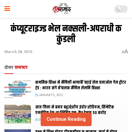
कंप्यूटराइज्ड भेल नक्सली-अपराधी क
कुंडली
A
March 28, 2010
A
दोसर
समाचार
प्राथमिक शि‍क्षा मे मैथि‍ली भाषाकेँ पढ़ाई लेल चलाओल गेल ट्वीटर
ट्रेंड : भारत संगे नेपालक मैथिल लेलनि हिस्सा
JANUARY 5, 2021
सात जिला मे बनत बहुउद्देशीय इंडोर स्‍टेडि‍यम, सिंथेटिक
एथलेटिक ट्रेक आ स्विमिंग पुल, केंद्र देलक 50 करोड़
Continue Reading
DECEMBER 26, 2020