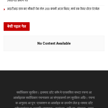
उपयोगिता प्रमाण पत्र
आइटीआइ छात्र कए नौकरी देबा लेल 200 कंपनी आउत बिहार, मार्च तक तैयार होएत डेटाबेस
बेसी पढ़ल गेल
No Content Available
सर्वाधिकार सुरक्षित। इसमाद डॉट कॉम मे प्रकाशित सभटा रचना आ
आर्काइवक सर्वाधिकार रचनाकार आ संग्रहकर्त्ता लग सुरक्षित अछि। रचना
क अनुवाद आ पुन: प्रकाशन वा आर्काइव क उपयोग लेल इ-समाद डॉट