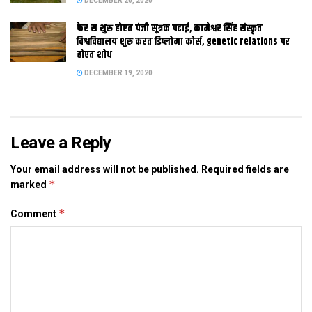
DECEMBER 20, 2020
कामगार आ शिल्पकार सामजिक सुरक्षा योजना सेहो शुरू करबाक घोषणा भेल
फेर स शुरू होएत पंजी सूत्रक पढाई, कामेश्वर सिंह संस्कृत
अछि। एकर संगहि जिला स्तर पर आपातकालीन रेफरल सेवा जयप्रभा जननी
विश्वविद्यालय शुरू करत डिप्लोमा कोर्स, genetic relations पर
शिशु आरोग्य दिवस एक्सप्रेस बिहार दिवस 22 मार्च 2012 कए शुरू करबाक
होएत शोध
घोषणा कैल गेल अछि।
DECEMBER 19, 2020
Tags:
बजट
बिहार
मोदी
Leave a Reply
Your email address will not be published.
Required fields are
*
marked
*
Comment