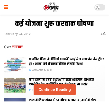
कई योजना शुरू करबाक घोषणा
A
February 24, 2012
A
दोसर
समाचार
प्राथमिक शि‍क्षा मे मैथि‍ली भाषाकेँ पढ़ाई लेल चलाओल गेल ट्वीटर
ट्रेंड : भारत संगे नेपालक मैथिल लेलनि हिस्सा
JANUARY 5, 2021
सात जिला मे बनत बहुउद्देशीय इंडोर स्‍टेडि‍यम, सिंथेटिक
एथलेटिक ट्रेक आ स्विमिंग पुल, केंद्र देलक 50 करोड़
Continue Reading
DECEMBER 26, 2020
एम्स मे शिफ्ट होयत डीएमसीएच क सामान, मार्च मे होएत
उद्घाटन, नव सत्र स पढाई