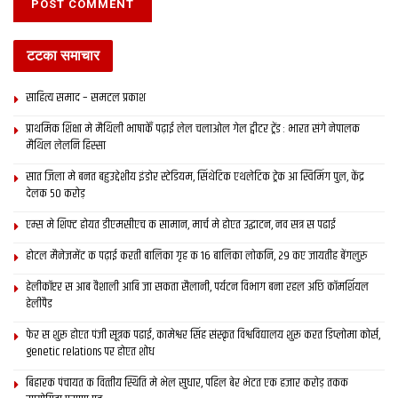
टटका समाचार
साहित्य समाद – समटल प्रकाश
प्राथमिक शि‍क्षा मे मैथि‍ली भाषाकेँ पढ़ाई लेल चलाओल गेल ट्वीटर ट्रेंड : भारत संगे नेपालक
मैथिल लेलनि हिस्सा
सात जिला मे बनत बहुउद्देशीय इंडोर स्‍टेडि‍यम, सिंथेटिक एथलेटिक ट्रेक आ स्विमिंग पुल, केंद्र
देलक 50 करोड़
एम्स मे शिफ्ट होयत डीएमसीएच क सामान, मार्च मे होएत उद्घाटन, नव सत्र स पढाई
होटल मैनेजमेंट क पढ़ाई करती बालिका गृह क 16 बालिका लोकनि, 29 कए जायतीह बेंगलुरु
हेलीकॉप्टर स आब वैशाली आबि जा सकता सैलानी, पर्यटन विभाग बना रहल अछि कॉमर्शियल
हेलीपैड
फेर स शुरू होएत पंजी सूत्रक पढाई, कामेश्वर सिंह संस्कृत विश्वविद्यालय शुरू करत डिप्लोमा कोर्स,
genetic relations पर होएत शोध
बिहारक पंचायत क वित्‍तीय स्थिति मे भेल सुधार, पहिल बेर भेटत एक हजार करोड़ तकक