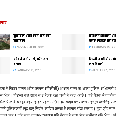
ाचार
नुकायल अपन सौरा कहीं हेरा
विकसित मिथिला आ
नहि जाये
बनल पिछडल मिथिल
NOVEMBER 10, 2019
FEBRUARY 23, 20
बढैत गेल बीमारी, घटैत गेल
दिल्‍ली स पहिने दर
इलाज
छल बिजली
JANUARY 15, 2018
JANUARY 1, 2018
टना मे बिहार चैम्बर ऑफ कॉमर्स (बीसीसी) आओर राज्य क आला पुलिस अधिकारी क
न्न भेल। पिछला कई साल स इ बैठक खूब चर्चा मे रहल अछि। एहि बैठक मे कारोब
धिकारीक बीच खूब बहस होइत रहल अछि। हर कदम पर खतरा महसूस करनिहार का
ने पुलिसकर्मी खुद कए निर्दोष साबित करबा मे लागल रहैत छलाह। मुदा एहि सा
बदलल छल। एहि साल कानून-व्यवस्था एहि बैठक मे चर्चा लेल सूचीबद्ध नहि भेल। एह