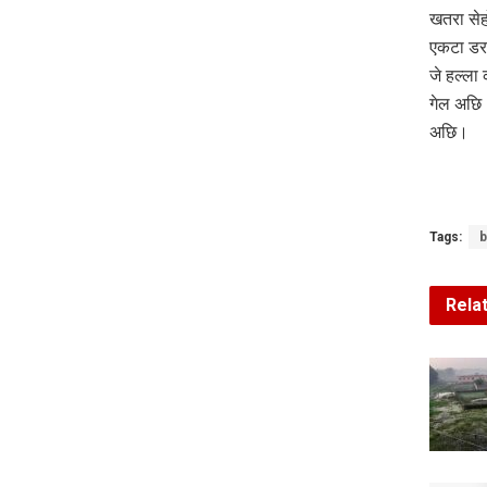
खतरा सेह
एकटा डर
जे हल्ला
गेल अछि।
अछि।
Tags:
b
Rela