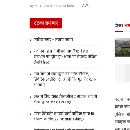
A
April 1, 2010
in
समाद विशेष
A
टटका समाचार
दोसर
सम
साहित्य समाद – समटल प्रकाश
प्राथमिक शि‍क्षा मे मैथि‍ली भाषाकेँ पढ़ाई लेल
चलाओल गेल ट्वीटर ट्रेंड : भारत संगे नेपालक मैथिल
लेलनि हिस्सा
सात जिला मे बनत बहुउद्देशीय इंडोर स्‍टेडि‍यम,
सिंथेटिक एथलेटिक ट्रेक आ स्विमिंग पुल, केंद्र देलक
50 करोड़
एम्स मे शिफ्ट होयत डीएमसीएच क सामान, मार्च मे
पटना : प
होएत उद्घाटन, नव सत्र स पढाई
बैठक संप
होटल मैनेजमेंट क पढ़ाई करती बालिका गृह क 16
पुलिस अ
बालिका लोकनि, 29 कए जायतीह बेंगलुरु
सबहक साम
रूप रंग 