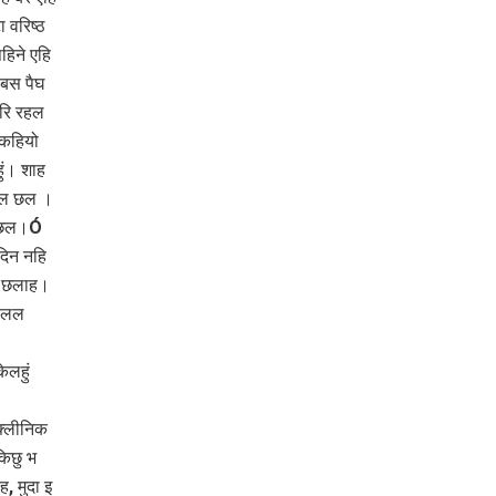
 वरिष्ठ
हिने एहि
सबस पैघ
करि रहल
 कहियो
ुं। शाह
रहल छल ।
ा छल।Ó
दिन नहि
ल छलाह।
 चलल
ेलहुं
 क्लीनिक
िछु भ
, मुदा इ