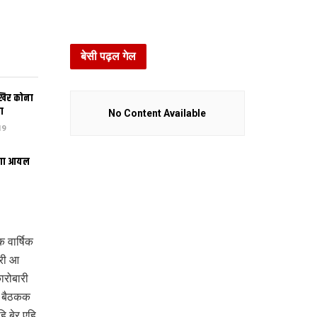
बेसी पढ़ल गेल
खिर कोना
ा
No Content Available
19
भंगा आयल
 वार्षिक
ारी आ
रोबारी
ल बैठकक
ि बेर एहि