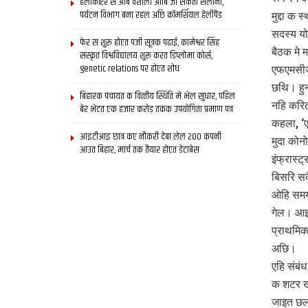
हेलीकॉप्टर स आब वैशाली आबि जा सकता सैलानी,
पर्यटन विभाग बना रहल अछि कॉमर्शियल हेलीपैड
मुद्दा क
सदस्य यो
फेर स शुरू होएत पंजी सूत्रक पढाई, कामेश्वर सिंह
बैठक मे 
संस्कृत विश्वविद्यालय शुरू करत डिप्लोमा कोर्स,
genetic relations पर होएत शोध
एफएमसीजी
छथि। हुन
बिहारक पंचायत क वित्‍तीय स्थिति मे भेल सुधार, पहिल
नहि करित
बेर भेटत एक हजार करोड़ तकक उपयोगिता प्रमाण पत्र
कहला, ‘ए
आइटीआइ छात्र कए नौकरी देबा लेल 200 कंपनी
मुदा कोन
आउत बिहार, मार्च तक तैयार होएत डेटाबेस
इंफ्रास्
बिसरि सक
ओहि समय 
गेल। आइ
प्राथमिक
अछि।
एहि संबं
क शटर खस
जाइत छल।