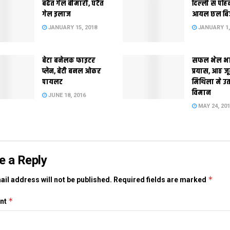
बढैत गेल बीमारी, घटैत
दिल्‍ली स पहि
गेल इलाज
आयल छल बि
JANUARY 15, 2018
JANUARY 1,
बेटा बनेलक फाइटर
सफल भेल भ
प्लेन, बेटी बनल ओकर
प्रयास, आठ ज
पायलट
मिथिला मे उ
विमान
JUNE 18, 2016
MAY 24, 20
e a Reply
*
il address will not be published.
Required fields are marked
*
nt