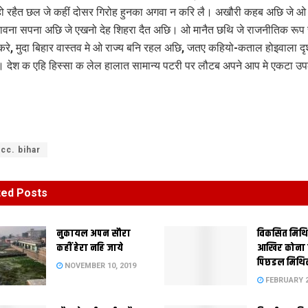
ो रहैत छल जे कहीं दोसर गिरोह हुनका अगवा न करि लै। अखौरी कहब अछि जे 
ावना सपना अछि जे एखनो देह शिहरा दैत अछि। ओ मानैत छथि जे राजनीतिक रू
 करे, मुदा बिहार वास्तव मे ओ राज्य बनि रहल अछि, जतए कहियो-कताल होइवाला द
 देश क एहि हिस्सा क लेल हालात सामान्य पटरी पर लौटब अपने आप मे एकटा उप
cc. bihar
ted
Posts
नुकायल अपन सौरा
विकसित मिथ
कहीं हेरा नहि जाये
आखिर कोना
पिछडल मिथि
NOVEMBER 10, 2019
FEBRUARY 2