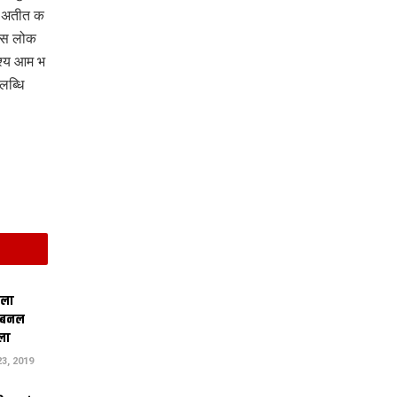
ओ अतीत क
प स लोक
ृश्य आम भ
लब्धि
िला
 बनल
ला
3, 2019