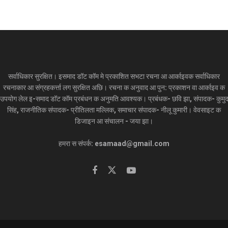
सर्वाधिकार सुरक्षित। इसमाद डॉट कॉम मे प्रकाशित सभटा रचना आ आर्काइवक सर्वाधिकार
रचनाकार आ संग्रहकर्त्ता लग सुरक्षित अछि। रचना क अनुवाद आ पुन: प्रकाशन वा आर्काइव क
उपयोग लेल इ-समाद डॉट कॉम प्रबंधन क अनुमति आवश्यक। प्रबंधक- छवि झा, संपादक- कुमु
सिंह, राजनीतिक संपादक- प्रीतिलता मल्लिक, समाचार संपादक- नीलू कुमारी। वेवसाइट क
डिजाइन आ संचालन - जया झा।
हमरा स संपर्क: esamaad@gmail.com