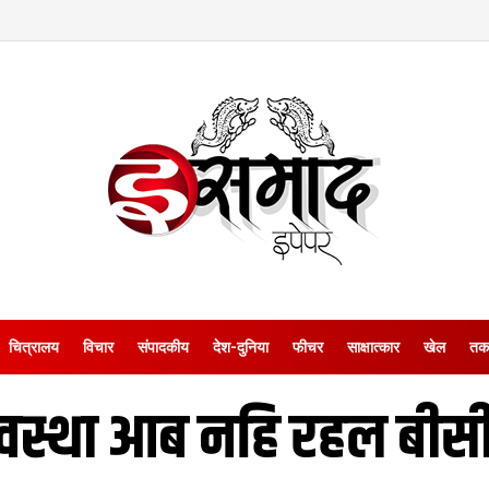
चित्रालय
विचार
संपादकीय
देश-दुनिया
फीचर
साक्षात्‍कार
खेल
तक
वस्था आब नहि रहल बीसीस