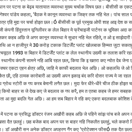
 स्थान पर पटना क बेढ़ब यातायात व्यवस्था मुख्य चर्चाक विषय छल। बीसीसी क एकटा
गेश्वर पांडेय कहला, ‘बैठक मे कानून व्यवस्था क जिक्र तक नहि भेल। पांच साल प
मात्र एहि मुद्दा पर चर्चा होइत छल।Ó बीसीसी क पूर्व प्रमुख ओपी शाह आइ देश क 
 कंपनी हिंदुस्तान यूनिलीवर क लेल बिहार मे फ्रेंचाइजी पार्टनर क भूमिका अदा 
कर कहब अछि जे अगर कानून व्यवस्था मे सुधार नहि भेल रहिते, त ओ इ साझेदारी
थि आ न हाजीपुर मे 30 करोड़ टकाक डिटर्जेंट प्लांट खोलबाक हिम्मत जुटा सकतह
चयूएल 1993 स बिहार मे डिटर्जेंट प्लांट क लेल स्थानीय उद्यमी क तलाश करि 
ो स्थानीय कंपनी सामने नहि आबि रहल छल, किया कि इ खतरा कए न्योत देब जेन
ट्रक्चर एकटा एहन क्षेत्र अछि, जाहि मे काफी बदलाव भेल अछि। ओ कहलथि जे ओ 
ैत छी, एहि ठामक कारोबारी आ उद्यमी अपन इकाइ बंद करि दोसर राज्य मे जा रह
ग्रोथ स्टोरी क गप करब बेमानी लगैत छल। मुदा फेर धीरे-धीरे चीज ठीक होइत
 कियो बाहर स जे देख कए जे बदलाव क गप करै, हम त एतबा कहब जे हमर सबहक
ता आ मुद्दा बदलि गेल अछि। आ हम सब बिहार मे रहि कए एकरा बदलबाक कोशिश क
ध में पटना क प्रसिद्ध डॉक्टर रंजन अखौरी कहब अछि जे पहिने सांझ पांच बजे अपन
ा दैत छलहुं। छह बजेक बाद अपन घर स बाहर नहि निकलैत छलहुं, भले ककरो क
 डॉ अखौरी सन अनेक डॉक्टर अपहरण गैंग कए ‘प्रोटेक्शन फीसÓ तक दैत छलाह