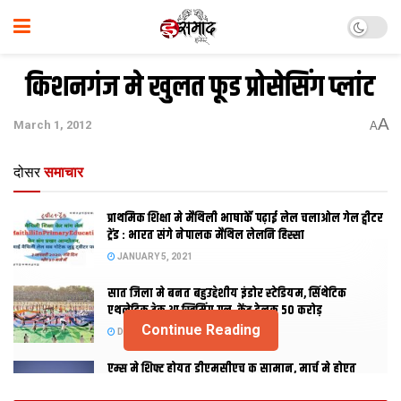
किशनगंज मे खुलत फूड प्रोसेसिंग प्लांट
A
March 1, 2012
A
दोसर
समाचार
प्राथमिक शि‍क्षा मे मैथि‍ली भाषाकेँ पढ़ाई लेल चलाओल गेल ट्वीटर
ट्रेंड : भारत संगे नेपालक मैथिल लेलनि हिस्सा
JANUARY 5, 2021
सात जिला मे बनत बहुउद्देशीय इंडोर स्‍टेडि‍यम, सिंथेटिक
एथलेटिक ट्रेक आ स्विमिंग पुल, केंद्र देलक 50 करोड़
Continue Reading
DECEMBER 26, 2020
एम्स मे शिफ्ट होयत डीएमसीएच क सामान, मार्च मे होएत
उद्घाटन, नव सत्र स पढाई