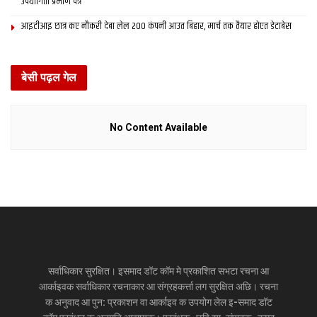
उपयोगिता प्रमाण पत्र
आइटीआइ छात्र कए नौकरी देबा लेल 200 कंपनी आउत बिहार, मार्च तक तैयार होएत डेटाबेस
बेसी पढ़ल गेल
No Content Available
सर्वाधिकार सुरक्षित। इसमाद डॉट कॉम मे प्रकाशित सभटा रचना आ
आर्काइवक सर्वाधिकार रचनाकार आ संग्रहकर्त्ता लग सुरक्षित अछि। रचना
क अनुवाद आ पुन: प्रकाशन वा आर्काइव क उपयोग लेल इ-समाद डॉट