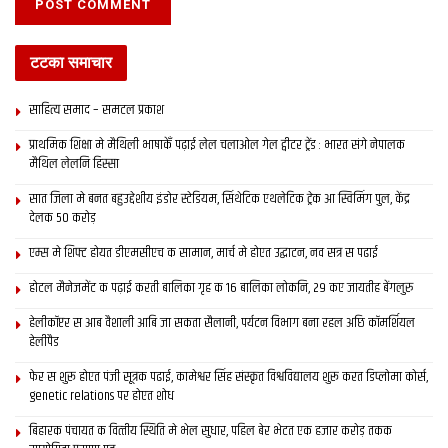
टटका समाचार
साहित्य समाद – समटल प्रकाश
प्राथमिक शि‍क्षा मे मैथि‍ली भाषाकेँ पढ़ाई लेल चलाओल गेल ट्वीटर ट्रेंड : भारत संगे नेपालक
मैथिल लेलनि हिस्सा
सात जिला मे बनत बहुउद्देशीय इंडोर स्‍टेडि‍यम, सिंथेटिक एथलेटिक ट्रेक आ स्विमिंग पुल, केंद्र
देलक 50 करोड़
एम्स मे शिफ्ट होयत डीएमसीएच क सामान, मार्च मे होएत उद्घाटन, नव सत्र स पढाई
होटल मैनेजमेंट क पढ़ाई करती बालिका गृह क 16 बालिका लोकनि, 29 कए जायतीह बेंगलुरु
हेलीकॉप्टर स आब वैशाली आबि जा सकता सैलानी, पर्यटन विभाग बना रहल अछि कॉमर्शियल
हेलीपैड
फेर स शुरू होएत पंजी सूत्रक पढाई, कामेश्वर सिंह संस्कृत विश्वविद्यालय शुरू करत डिप्लोमा कोर्स,
genetic relations पर होएत शोध
बिहारक पंचायत क वित्‍तीय स्थिति मे भेल सुधार, पहिल बेर भेटत एक हजार करोड़ तकक