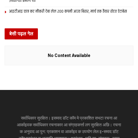
उपयोगिता प्रमाण पत्र
आइटीआइ छात्र कए नौकरी देबा लेल 200 कंपनी आउत बिहार, मार्च तक तैयार होएत डेटाबेस
बेसी पढ़ल गेल
No Content Available
सर्वाधिकार सुरक्षित। इसमाद डॉट कॉम मे प्रकाशित सभटा रचना आ
आर्काइवक सर्वाधिकार रचनाकार आ संग्रहकर्त्ता लग सुरक्षित अछि। रचना
क अनुवाद आ पुन: प्रकाशन वा आर्काइव क उपयोग लेल इ-समाद डॉट