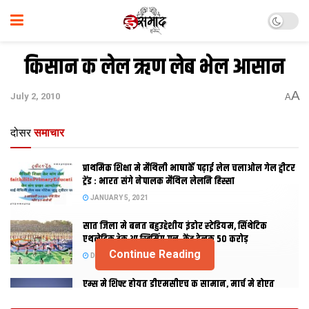
किसान क लेल ऋण लेब भेल आसान
A
July 2, 2010
A
दोसर
समाचार
प्राथमिक शि‍क्षा मे मैथि‍ली भाषाकेँ पढ़ाई लेल चलाओल गेल ट्वीटर
ट्रेंड : भारत संगे नेपालक मैथिल लेलनि हिस्सा
JANUARY 5, 2021
सात जिला मे बनत बहुउद्देशीय इंडोर स्‍टेडि‍यम, सिंथेटिक
एथलेटिक ट्रेक आ स्विमिंग पुल, केंद्र देलक 50 करोड़
Continue Reading
DECEMBER 26, 2020
एम्स मे शिफ्ट होयत डीएमसीएच क सामान, मार्च मे होएत
उद्घाटन, नव सत्र स पढाई