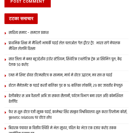
टटका समाचार
साहित्य समाद – समटल प्रकाश
प्राथमिक शि‍क्षा मे मैथि‍ली भाषाकेँ पढ़ाई लेल चलाओल गेल ट्वीटर ट्रेंड : भारत संगे नेपालक
मैथिल लेलनि हिस्सा
सात जिला मे बनत बहुउद्देशीय इंडोर स्‍टेडि‍यम, सिंथेटिक एथलेटिक ट्रेक आ स्विमिंग पुल, केंद्र
देलक 50 करोड़
एम्स मे शिफ्ट होयत डीएमसीएच क सामान, मार्च मे होएत उद्घाटन, नव सत्र स पढाई
होटल मैनेजमेंट क पढ़ाई करती बालिका गृह क 16 बालिका लोकनि, 29 कए जायतीह बेंगलुरु
हेलीकॉप्टर स आब वैशाली आबि जा सकता सैलानी, पर्यटन विभाग बना रहल अछि कॉमर्शियल
हेलीपैड
फेर स शुरू होएत पंजी सूत्रक पढाई, कामेश्वर सिंह संस्कृत विश्वविद्यालय शुरू करत डिप्लोमा कोर्स,
genetic relations पर होएत शोध
बिहारक पंचायत क वित्‍तीय स्थिति मे भेल सुधार, पहिल बेर भेटत एक हजार करोड़ तकक