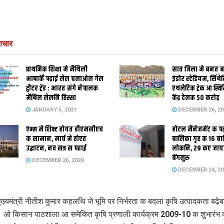
ाचार
प्राथमिक शि‍क्षा मे मैथि‍ली
सात जिला मे बनत बहु
भाषाकेँ पढ़ाई लेल चलाओल गेल
इंडोर स्‍टेडि‍यम, सिंथ
ट्वीटर ट्रेंड : भारत संगे नेपालक
एथलेटिक ट्रेक आ स्विम
मैथिल लेलनि हिस्सा
केंद्र देलक 50 करोड़
JANUARY 5, 2021
DECEMBER 26, 20
एम्स मे शिफ्ट होयत डीएमसीएच
होटल मैनेजमेंट क प
क सामान, मार्च मे होएत
बालिका गृह क 16 ब
उद्घाटन, नव सत्र स पढाई
लोकनि, 29 कए जाय
बेंगलुरु
DECEMBER 26, 2020
DECEMBER 24, 20
ख्यमंत्री नीतीश कुमार कहलथि जे भूमि पर निर्भरता क बदला कृषि उत्पादकता बढ़ेब
। ओ किसान पाठशाला आ समेकित कृषि प्रणाली कार्यक्रम 2009-10 क शुभारंभ