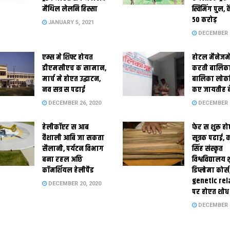
मैथिल लेलनि हिस्सा
स्विमिंग पुल, क
50 करोड़
JANUARY 5, 2021
DECEMBER 2
एम्स मे शिफ्ट होयत
होटल मैनेजमे
डीएमसीएच क सामान,
करती बालिका
मार्च मे होएत उद्घाटन,
बालिका लोकन
नव सत्र स पढाई
कए जायतीह बे
DECEMBER 26, 2020
DECEMBER 2
हेलीकॉप्टर स आब
फेर स शुरू हो
वैशाली आबि जा सकता
सूत्रक पढाई, क
सैलानी, पर्यटन विभाग
सिंह संस्कृत
बना रहल अछि
विश्वविद्यालय
कॉमर्शियल हेलीपैड
डिप्लोमा कोर्स
genetic rel
DECEMBER 20, 2020
पर होएत शोध
DECEMBER 1