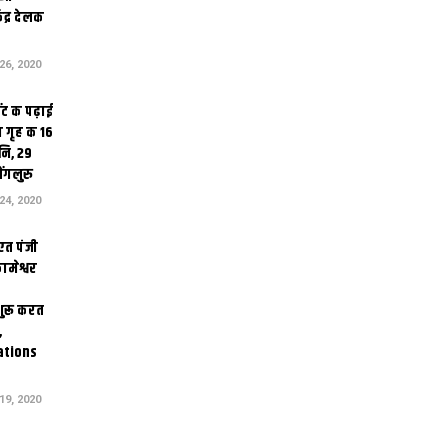
ेंद्र देलक
6, 2020
ंट क पढ़ाई
 गृह क 16
ि, 29
ंगलुरु
4, 2020
एत पंजी
ामेश्वर
 शुरू करत
,
ations
9, 2020