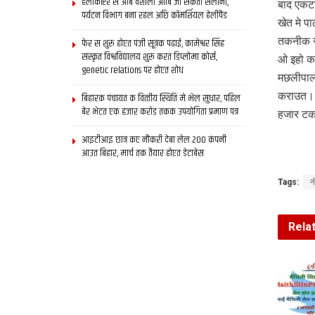
हेलीकॉप्टर स आब वैशाली आबि जा सकता सैलानी,
बाद एकटा
पर्यटन विभाग बना रहल अछि कॉमर्शियल हेलीपैड
खेत मे 
तकनीक स
फेर स शुरू होएत पंजी सूत्रक पढाई, कामेश्वर सिंह
संस्कृत विश्वविद्यालय शुरू करत डिप्लोमा कोर्स,
ओ इहो कह
genetic relations पर होएत शोध
मछलीपालन
कराउत। ओ
बिहारक पंचायत क वित्‍तीय स्थिति मे भेल सुधार, पहिल
बेर भेटत एक हजार करोड़ तकक उपयोगिता प्रमाण पत्र
हजार टका
आइटीआइ छात्र कए नौकरी देबा लेल 200 कंपनी
आउत बिहार, मार्च तक तैयार होएत डेटाबेस
Tags:
न
Rela