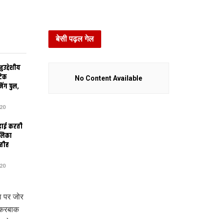
बेसी पढ़ल गेल
उद्देशीय
ेटिक
No Content Available
िंग पुल,
20
ढ़ाई करती
ालिका
तीह
20
ा पर जोर
 करबाक