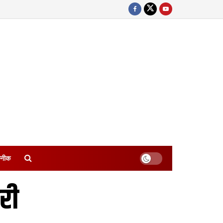
नीक
ूरी