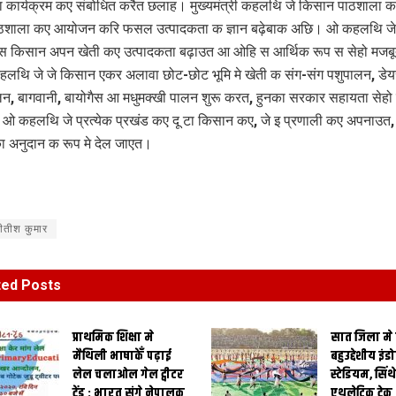
 कार्यक्रम कए संबोधित करैत छलाह। मुख्यमंत्री कहलथि जे किसान पाठशाला क उद
पाठशाला कए आयोजन करि फसल उत्पादकता क ज्ञान बढ़ेबाक अछि। ओ कहलथि जे
 किसान अपन खेती कए उत्पादकता बढ़ाउत आ ओहि स आर्थिक रूप स सेहो मजब
लथि जे जे किसान एकर अलावा छोट-छोट भूमि मे खेती क संग-संग पशुपालन, डेय
, बागवानी, बायोगैस आ मधुमक्खी पालन शुरू करत, हुनका सरकार सहायता सेहो
 कहलथि जे प्रत्येक प्रखंड कए दू टा किसान कए, जे इ प्रणाली कए अपनाउत
 अनुदान क रूप मे देल जाएत।
ीतीश कुमार
ted
Posts
प्राथमिक शि‍क्षा मे
सात जिला मे
मैथि‍ली भाषाकेँ पढ़ाई
बहुउद्देशीय इंड
लेल चलाओल गेल ट्वीटर
स्‍टेडि‍यम, सिं
ट्रेंड : भारत संगे नेपालक
एथलेटिक ट्रे