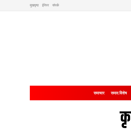
मुखपृष्ठ
ईपेपर
संपर्क
समाचार
समाद विशेष
कृ