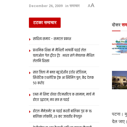
A
December 26, 2009
in
समाचार
A
टटका समाचार
दोसर
सम
साहित्य समाद – समटल प्रकाश
प्राथमिक शि‍क्षा मे मैथि‍ली भाषाकेँ पढ़ाई लेल
चलाओल गेल ट्वीटर ट्रेंड : भारत संगे नेपालक मैथिल
लेलनि हिस्सा
सात जिला मे बनत बहुउद्देशीय इंडोर स्‍टेडि‍यम,
सिंथेटिक एथलेटिक ट्रेक आ स्विमिंग पुल, केंद्र देलक
50 करोड़
एम्स मे शिफ्ट होयत डीएमसीएच क सामान, मार्च मे
होएत उद्घाटन, नव सत्र स पढाई
होटल मैनेजमेंट क पढ़ाई करती बालिका गृह क 16
पटना। मु
बालिका लोकनि, 29 कए जायतीह बेंगलुरु
देल जाए