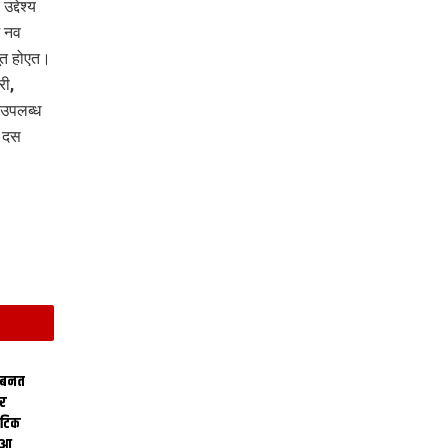
्देश्य
 नव
ूत होएत।
री,
 उपलब्ध
, दस
 बनत
ोर
थेटिक
क आ