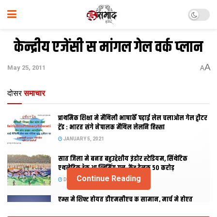
केन्द्रीय एजेंसी स मांगल गेल वर्क प्‍लान
A
May 25, 2011
A
दोसर
समाचार
प्राथमिक शि‍क्षा मे मैथि‍ली भाषाकेँ पढ़ाई लेल चलाओल गेल ट्वीटर
ट्रेंड : भारत संगे नेपालक मैथिल लेलनि हिस्सा
JANUARY 5, 2021
सात जिला मे बनत बहुउद्देशीय इंडोर स्‍टेडि‍यम, सिंथेटिक
एथलेटिक ट्रेक आ स्विमिंग पुल, केंद्र देलक 50 करोड़
Continue Reading
DECEMBER 26, 2020
एम्स मे शिफ्ट होयत डीएमसीएच क सामान, मार्च मे होएत
उद्घाटन, नव सत्र स पढाई