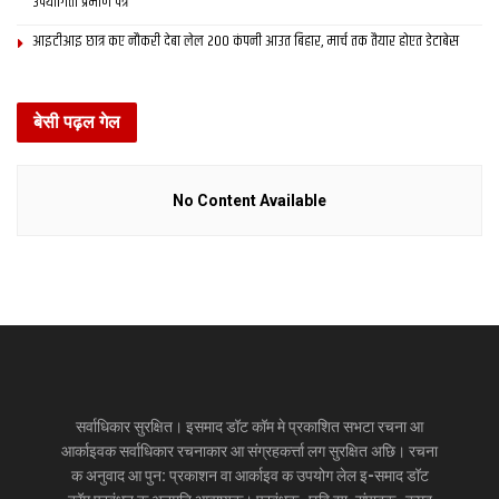
उपयोगिता प्रमाण पत्र
आइटीआइ छात्र कए नौकरी देबा लेल 200 कंपनी आउत बिहार, मार्च तक तैयार होएत डेटाबेस
बेसी पढ़ल गेल
No Content Available
सर्वाधिकार सुरक्षित। इसमाद डॉट कॉम मे प्रकाशित सभटा रचना आ
आर्काइवक सर्वाधिकार रचनाकार आ संग्रहकर्त्ता लग सुरक्षित अछि। रचना
क अनुवाद आ पुन: प्रकाशन वा आर्काइव क उपयोग लेल इ-समाद डॉट