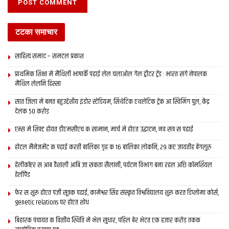
टटका समाचार
साहित्य समाद – समटल प्रकाश
प्राथमिक शि‍क्षा मे मैथि‍ली भाषाकेँ पढ़ाई लेल चलाओल गेल ट्वीटर ट्रेंड : भारत संगे नेपालक
मैथिल लेलनि हिस्सा
सात जिला मे बनत बहुउद्देशीय इंडोर स्‍टेडि‍यम, सिंथेटिक एथलेटिक ट्रेक आ स्विमिंग पुल, केंद्र
देलक 50 करोड़
एम्स मे शिफ्ट होयत डीएमसीएच क सामान, मार्च मे होएत उद्घाटन, नव सत्र स पढाई
होटल मैनेजमेंट क पढ़ाई करती बालिका गृह क 16 बालिका लोकनि, 29 कए जायतीह बेंगलुरु
हेलीकॉप्टर स आब वैशाली आबि जा सकता सैलानी, पर्यटन विभाग बना रहल अछि कॉमर्शियल
हेलीपैड
फेर स शुरू होएत पंजी सूत्रक पढाई, कामेश्वर सिंह संस्कृत विश्वविद्यालय शुरू करत डिप्लोमा कोर्स,
genetic relations पर होएत शोध
बिहारक पंचायत क वित्‍तीय स्थिति मे भेल सुधार, पहिल बेर भेटत एक हजार करोड़ तकक