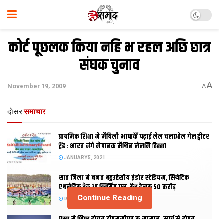
कोर्ट पूछलक किया नहि भ रहल अछि छात्र
संघक चुनाव
A
November 19, 2009
A
दोसर
समाचार
प्राथमिक शि‍क्षा मे मैथि‍ली भाषाकेँ पढ़ाई लेल चलाओल गेल ट्वीटर
ट्रेंड : भारत संगे नेपालक मैथिल लेलनि हिस्सा
JANUARY 5, 2021
सात जिला मे बनत बहुउद्देशीय इंडोर स्‍टेडि‍यम, सिंथेटिक
एथलेटिक ट्रेक आ स्विमिंग पुल, केंद्र देलक 50 करोड़
Continue Reading
DECEMBER 26, 2020