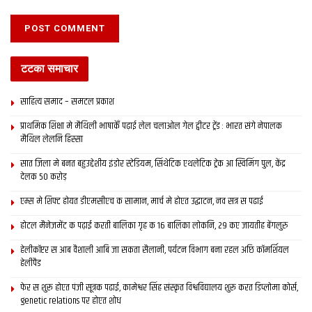
टटका समाचार
साहित्य समाद – समटल प्रकाश
प्राथमिक शि‍क्षा मे मैथि‍ली भाषाकेँ पढ़ाई लेल चलाओल गेल ट्वीटर ट्रेंड : भारत संगे नेपालक
मैथिल लेलनि हिस्सा
सात जिला मे बनत बहुउद्देशीय इंडोर स्‍टेडि‍यम, सिंथेटिक एथलेटिक ट्रेक आ स्विमिंग पुल, केंद्र
देलक 50 करोड़
एम्स मे शिफ्ट होयत डीएमसीएच क सामान, मार्च मे होएत उद्घाटन, नव सत्र स पढाई
होटल मैनेजमेंट क पढ़ाई करती बालिका गृह क 16 बालिका लोकनि, 29 कए जायतीह बेंगलुरु
हेलीकॉप्टर स आब वैशाली आबि जा सकता सैलानी, पर्यटन विभाग बना रहल अछि कॉमर्शियल
हेलीपैड
फेर स शुरू होएत पंजी सूत्रक पढाई, कामेश्वर सिंह संस्कृत विश्वविद्यालय शुरू करत डिप्लोमा कोर्स,
genetic relations पर होएत शोध