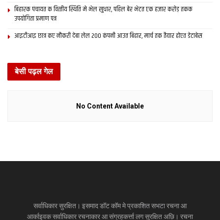
बिहारक पंचायत क वित्‍तीय स्थिति मे भेल सुधार, पहिल बेर भेटत एक हजार करोड़ तकक
उपयोगिता प्रमाण पत्र
आइटीआइ छात्र कए नौकरी देबा लेल 200 कंपनी आउत बिहार, मार्च तक तैयार होएत डेटाबेस
बेसी पढ़ल गेल
No Content Available
सर्वाधिकार सुरक्षित। इसमाद डॉट कॉम मे प्रकाशित सभटा रचना आ
आर्काइवक सर्वाधिकार रचनाकार आ संग्रहकर्त्ता लग सुरक्षित अछि। रचना