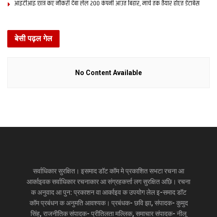
आइटीआइ छात्र कए नौकरी देबा लेल 200 कंपनी आउत बिहार, मार्च तक तैयार होएत डेटाबेस
बेसी पढ़ल गेल
No Content Available
सर्वाधिकार सुरक्षित। इसमाद डॉट कॉम मे प्रकाशित सभटा रचना आ
आर्काइवक सर्वाधिकार रचनाकार आ संग्रहकर्त्ता लग सुरक्षित अछि। रचना
क अनुवाद आ पुन: प्रकाशन वा आर्काइव क उपयोग लेल इ-समाद डॉट
कॉम प्रबंधन क अनुमति आवश्यक। प्रबंधक- छवि झा, संपादक- कुमुद
सिंह, राजनीतिक संपादक- प्रीतिलता मल्लिक, समाचार संपादक- नीलू