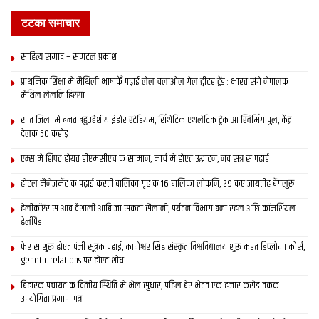
टटका समाचार
साहित्य समाद – समटल प्रकाश
प्राथमिक शि‍क्षा मे मैथि‍ली भाषाकेँ पढ़ाई लेल चलाओल गेल ट्वीटर ट्रेंड : भारत संगे नेपालक
मैथिल लेलनि हिस्सा
सात जिला मे बनत बहुउद्देशीय इंडोर स्‍टेडि‍यम, सिंथेटिक एथलेटिक ट्रेक आ स्विमिंग पुल, केंद्र
देलक 50 करोड़
एम्स मे शिफ्ट होयत डीएमसीएच क सामान, मार्च मे होएत उद्घाटन, नव सत्र स पढाई
होटल मैनेजमेंट क पढ़ाई करती बालिका गृह क 16 बालिका लोकनि, 29 कए जायतीह बेंगलुरु
हेलीकॉप्टर स आब वैशाली आबि जा सकता सैलानी, पर्यटन विभाग बना रहल अछि कॉमर्शियल
हेलीपैड
फेर स शुरू होएत पंजी सूत्रक पढाई, कामेश्वर सिंह संस्कृत विश्वविद्यालय शुरू करत डिप्लोमा कोर्स,
genetic relations पर होएत शोध
बिहारक पंचायत क वित्‍तीय स्थिति मे भेल सुधार, पहिल बेर भेटत एक हजार करोड़ तकक
उपयोगिता प्रमाण पत्र