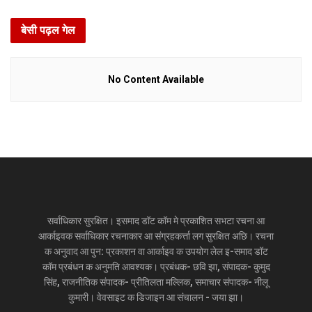
बेसी पढ़ल गेल
No Content Available
सर्वाधिकार सुरक्षित। इसमाद डॉट कॉम मे प्रकाशित सभटा रचना आ
आर्काइवक सर्वाधिकार रचनाकार आ संग्रहकर्त्ता लग सुरक्षित अछि। रचना
क अनुवाद आ पुन: प्रकाशन वा आर्काइव क उपयोग लेल इ-समाद डॉट
कॉम प्रबंधन क अनुमति आवश्यक। प्रबंधक- छवि झा, संपादक- कुमुद
सिंह, राजनीतिक संपादक- प्रीतिलता मल्लिक, समाचार संपादक- नीलू
कुमारी। वेवसाइट क डिजाइन आ संचालन - जया झा।