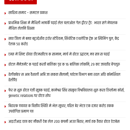
साहित्य समाद – समटल प्रकाश
प्राथमिक शि‍क्षा मे मैथि‍ली भाषाकेँ पढ़ाई लेल चलाओल गेल ट्वीटर ट्रेंड : भारत संगे नेपालक
मैथिल लेलनि हिस्सा
सात जिला मे बनत बहुउद्देशीय इंडोर स्‍टेडि‍यम, सिंथेटिक एथलेटिक ट्रेक आ स्विमिंग पुल, केंद्र
देलक 50 करोड़
एम्स मे शिफ्ट होयत डीएमसीएच क सामान, मार्च मे होएत उद्घाटन, नव सत्र स पढाई
होटल मैनेजमेंट क पढ़ाई करती बालिका गृह क 16 बालिका लोकनि, 29 कए जायतीह बेंगलुरु
हेलीकॉप्टर स आब वैशाली आबि जा सकता सैलानी, पर्यटन विभाग बना रहल अछि कॉमर्शियल
हेलीपैड
फेर स शुरू होएत पंजी सूत्रक पढाई, कामेश्वर सिंह संस्कृत विश्वविद्यालय शुरू करत डिप्लोमा कोर्स,
genetic relations पर होएत शोध
बिहारक पंचायत क वित्‍तीय स्थिति मे भेल सुधार, पहिल बेर भेटत एक हजार करोड़ तकक
उपयोगिता प्रमाण पत्र
आइटीआइ छात्र कए नौकरी देबा लेल 200 कंपनी आउत बिहार, मार्च तक तैयार होएत डेटाबेस