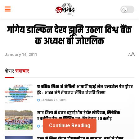
गांगेय डाल्फिन देख झूमि उठला विश्व बैंक
क अध्यक्ष बी जोएलिक
A
January 14, 2011
A
दोसर
समाचार
प्राथमिक शि‍क्षा मे मैथि‍ली भाषाकेँ पढ़ाई लेल चलाओल गेल ट्वीटर
ट्रेंड : भारत संगे नेपालक मैथिल लेलनि हिस्सा
JANUARY 5, 2021
सात जिला मे बनत बहुउद्देशीय इंडोर स्‍टेडि‍यम, सिंथेटिक
एथलेटिक ट्रेक आ स्विमिंग पुल, केंद्र देलक 50 करोड़
Continue Reading
DECEMBER 26, 2020