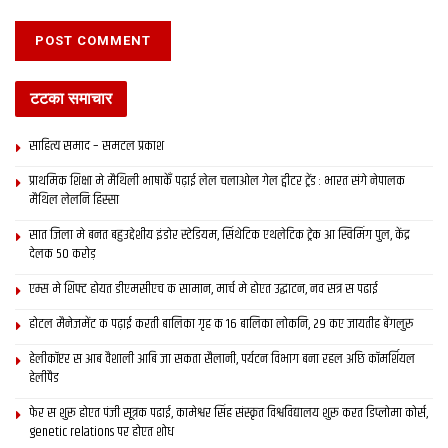
टटका समाचार
साहित्य समाद – समटल प्रकाश
प्राथमिक शि‍क्षा मे मैथि‍ली भाषाकेँ पढ़ाई लेल चलाओल गेल ट्वीटर ट्रेंड : भारत संगे नेपालक
मैथिल लेलनि हिस्सा
सात जिला मे बनत बहुउद्देशीय इंडोर स्‍टेडि‍यम, सिंथेटिक एथलेटिक ट्रेक आ स्विमिंग पुल, केंद्र
देलक 50 करोड़
एम्स मे शिफ्ट होयत डीएमसीएच क सामान, मार्च मे होएत उद्घाटन, नव सत्र स पढाई
होटल मैनेजमेंट क पढ़ाई करती बालिका गृह क 16 बालिका लोकनि, 29 कए जायतीह बेंगलुरु
हेलीकॉप्टर स आब वैशाली आबि जा सकता सैलानी, पर्यटन विभाग बना रहल अछि कॉमर्शियल
हेलीपैड
फेर स शुरू होएत पंजी सूत्रक पढाई, कामेश्वर सिंह संस्कृत विश्वविद्यालय शुरू करत डिप्लोमा कोर्स,
genetic relations पर होएत शोध