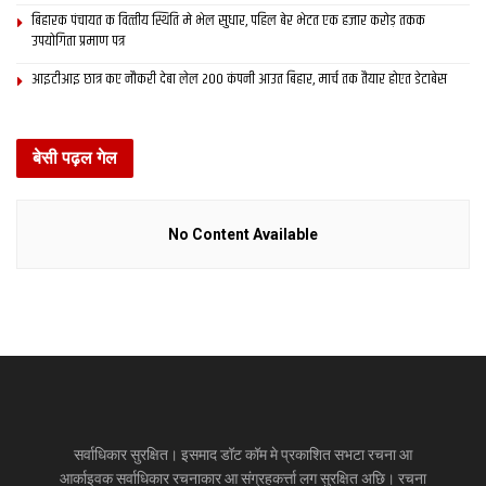
बिहारक पंचायत क वित्‍तीय स्थिति मे भेल सुधार, पहिल बेर भेटत एक हजार करोड़ तकक
उपयोगिता प्रमाण पत्र
आइटीआइ छात्र कए नौकरी देबा लेल 200 कंपनी आउत बिहार, मार्च तक तैयार होएत डेटाबेस
बेसी पढ़ल गेल
No Content Available
सर्वाधिकार सुरक्षित। इसमाद डॉट कॉम मे प्रकाशित सभटा रचना आ
आर्काइवक सर्वाधिकार रचनाकार आ संग्रहकर्त्ता लग सुरक्षित अछि। रचना