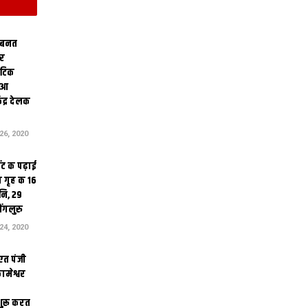
 बनत
ोर
थेटिक
क आ
ेंद्र देलक
6, 2020
ंट क पढ़ाई
 गृह क 16
ि, 29
ंगलुरु
4, 2020
एत पंजी
ामेश्वर
 शुरू करत