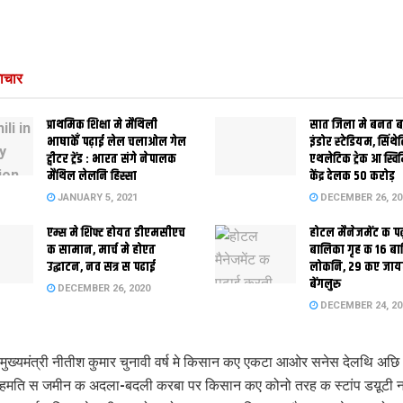
ाचार
प्राथमिक शि‍क्षा मे मैथि‍ली
सात जिला मे बनत बहु
भाषाकेँ पढ़ाई लेल चलाओल गेल
इंडोर स्‍टेडि‍यम, सिंथ
ट्वीटर ट्रेंड : भारत संगे नेपालक
एथलेटिक ट्रेक आ स्विम
मैथिल लेलनि हिस्सा
केंद्र देलक 50 करोड़
JANUARY 5, 2021
DECEMBER 26, 20
एम्स मे शिफ्ट होयत डीएमसीएच
होटल मैनेजमेंट क प
क सामान, मार्च मे होएत
बालिका गृह क 16 ब
उद्घाटन, नव सत्र स पढाई
लोकनि, 29 कए जाय
बेंगलुरु
DECEMBER 26, 2020
DECEMBER 24, 20
ुख्यमंत्री नीतीश कुमार चुनावी वर्ष मे किसान कए एकटा आओर सनेस देलथि अछ
मति स जमीन क अदला-बदली करबा पर किसान कए कोनो तरह क स्टांप डय़ूटी न