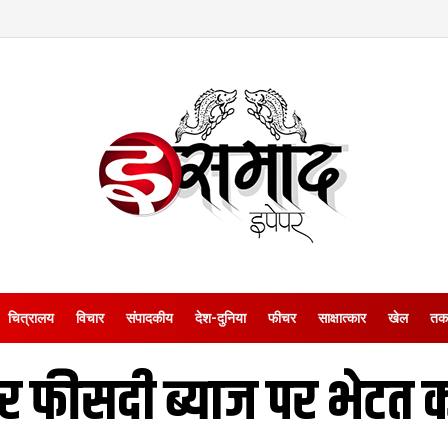
चित्रालय
विचार
संपादकीय
देश-दुनिया
फीचर
साक्षात्‍कार
खेल
तक
र फीसदी ब्याज पर भेटत क