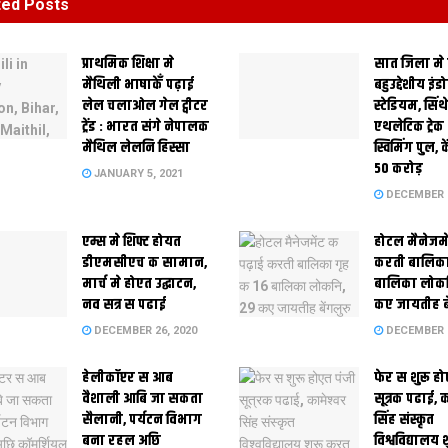
ted
Posts
प्राथमिक शि‍क्षा मे
सात जिला मे
मैथि‍ली भाषाकेँ पढ़ाई
बहुउद्देशीय इंड
लेल चलाओल गेल ट्वीटर
स्‍टेडि‍यम, सिं
ट्रेंड : भारत संगे नेपालक
एथलेटिक ट्रे
मैथिल लेलनि हिस्सा
स्विमिंग पुल, क
50 करोड़
JANUARY 5, 2021
DECEMBER 2
एम्स मे शिफ्ट होयत
होटल मैनेजमे
डीएमसीएच क सामान,
करती बालिका
मार्च मे होएत उद्घाटन,
बालिका लोकन
नव सत्र स पढाई
कए जायतीह बे
DECEMBER 26, 2020
DECEMBER 2
हेलीकॉप्टर स आब
फेर स शुरू हो
वैशाली आबि जा सकता
सूत्रक पढाई, क
सैलानी, पर्यटन विभाग
सिंह संस्कृत
बना रहल अछि
विश्वविद्यालय