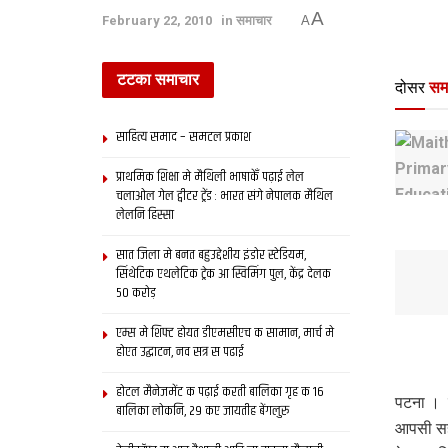
A
February 22, 2010
in
समाचार
A
टटका समाचार
दोसर
सम
साहित्य समाद – समटल प्रकाश
प्राथमिक शि‍क्षा मे मैथि‍ली भाषाकेँ पढ़ाई लेल
चलाओल गेल ट्वीटर ट्रेंड : भारत संगे नेपालक मैथिल
लेलनि हिस्सा
सात जिला मे बनत बहुउद्देशीय इंडोर स्‍टेडि‍यम,
सिंथेटिक एथलेटिक ट्रेक आ स्विमिंग पुल, केंद्र देलक
50 करोड़
एम्स मे शिफ्ट होयत डीएमसीएच क सामान, मार्च मे
होएत उद्घाटन, नव सत्र स पढाई
होटल मैनेजमेंट क पढ़ाई करती बालिका गृह क 16
पटना । म
बालिका लोकनि, 29 कए जायतीह बेंगलुरु
आपसी सह