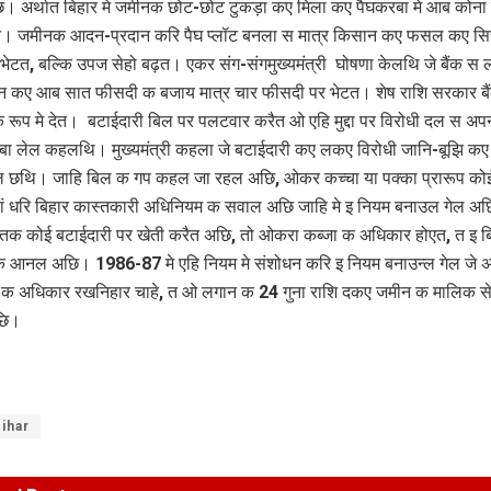
। अर्थात बिहार मे जमीनक छोट-छोट टुकड़ा कए मिला कए पैघकरबा मे आब कोना
एत। जमीनक आदन-प्रदान करि पैघ प्लॉट बनला स मात्र किसान कए फसल कए सिच
भेटत, बल्कि उपज सेहो बढ़त। एकर संग-संगमुख्यमंत्री घोषणा केलथि जे बैंक स 
न कए आब सात फीसदी क बजाय मात्र चार फीसदी पर भेटत। शेष राशि सरकार बै
 रूप मे देत। बटाईदारी बिल पर पलटवार करैत ओ एहि मुद्दा पर विरोधी दल स अपन 
रबा लेल कहलथि। मुख्यमंत्री कहला जे बटाईदारी कए लकए विरोधी जानि-बूझि क
ल छथि। जाहि बिल क गप कहल जा रहल अछि, ओकर कच्चा या पक्का प्रारूप को
ं धरि बिहार कास्तकारी अधिनियम क सवाल अछि जाहि मे इ नियम बनाउल गेल अछ
क कोई बटाईदारी पर खेती करैत अछि, तो ओकरा कब्जा क अधिकार होएत, त इ ब
 क आनल अछि। 1986-87 मे एहि नियम मे संशोधन करि इ नियम बनाउन्ल गेल जे 
 क अधिकार रखनिहार चाहे, त ओ लगान क 24 गुना राशि दकए जमीन क मालिक से
छि।
ihar