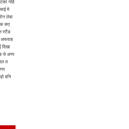
 टका नहि
ाई मे
लोन लेबा
ंक कए
स्टैंड
ए अफवाह
ई दिखा
ि जे अगर
िल त
अगर
हो बनि