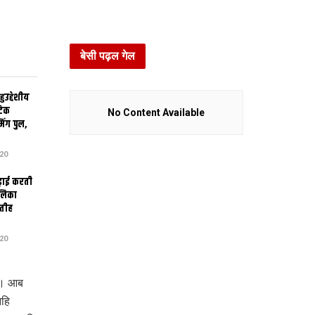
बेसी पढ़ल गेल
उद्देशीय
ेटिक
No Content Available
िंग पुल,
20
ढ़ाई करती
ालिका
तीह
20
ि। आब
हि