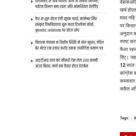
हेलीकॉप्टर स आब वैशाली आबि जा सकता सैलानी,
देबाकअछि
पर्यटन विभाग बना रहल अछि कॉमर्शियल हेलीपैड
खर्च हो
मदद नहि 
फेर स शुरू होएत पंजी सूत्रक पढाई, कामेश्वर सिंह
संस्कृत विश्वविद्यालय शुरू करत डिप्लोमा कोर्स,
पर किसा
genetic relations पर होएत शोध
अनुदान क
स्पष्ट क
बिहारक पंचायत क वित्‍तीय स्थिति मे भेल सुधार, पहिल
बेर भेटत एक हजार करोड़ तकक उपयोगिता प्रमाण पत्र
फैला रह
दिए। जहा
आइटीआइ छात्र कए नौकरी देबा लेल 200 कंपनी
12 साल त
आउत बिहार, मार्च तक तैयार होएत डेटाबेस
कांग्रेस
कब्जादार
सकैत अ
Tags:
B