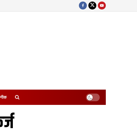
नीक
र्ज