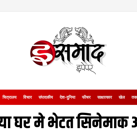
चित्रालय
विचार
संपादकीय
देश-दुनिया
फीचर
साक्षात्‍कार
खेल
तक
या घर मे भेटत सिनेमाक