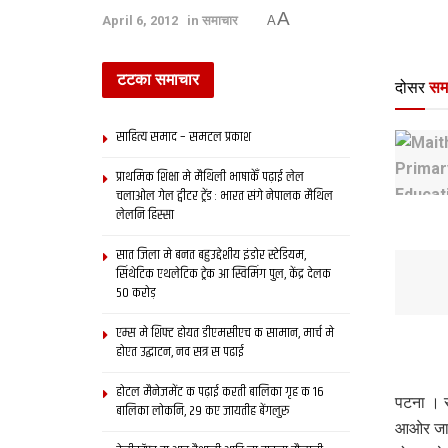
A
April 6, 2012
in
समाचार
A
टटका समाचार
दोसर
सम
साहित्य समाद – समटल प्रकाश
प्राथमिक शि‍क्षा मे मैथि‍ली भाषाकेँ पढ़ाई लेल
चलाओल गेल ट्वीटर ट्रेंड : भारत संगे नेपालक मैथिल
लेलनि हिस्सा
सात जिला मे बनत बहुउद्देशीय इंडोर स्‍टेडि‍यम,
सिंथेटिक एथलेटिक ट्रेक आ स्विमिंग पुल, केंद्र देलक
50 करोड़
एम्स मे शिफ्ट होयत डीएमसीएच क सामान, मार्च मे
होएत उद्घाटन, नव सत्र स पढाई
होटल मैनेजमेंट क पढ़ाई करती बालिका गृह क 16
पटना । स
बालिका लोकनि, 29 कए जायतीह बेंगलुरु
आओर जानक