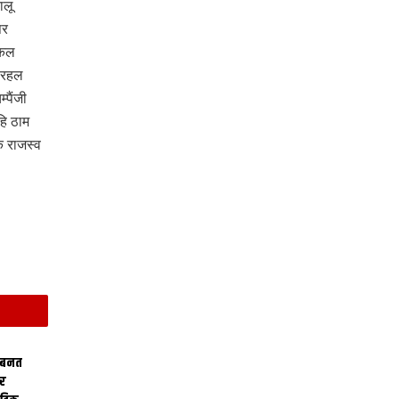
ालू
पर
ुकल
 रहल
पैंजी
ि ठाम
 राजस्व
 बनत
ोर