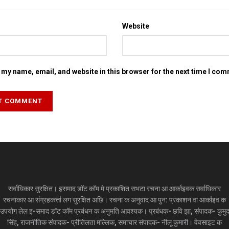
Website
my name, email, and website in this browser for the next time I co
सर्वाधिकार सुरक्षित। इसमाद डॉट कॉम मे प्रकाशित सभटा रचना आ आर्काइवक सर्वाधिकार
रचनाकार आ संग्रहकर्त्ता लग सुरक्षित अछि। रचना क अनुवाद आ पुन: प्रकाशन वा आर्काइव क
उपयोग लेल इ-समाद डॉट कॉम प्रबंधन क अनुमति आवश्यक। प्रबंधक- छवि झा, संपादक- कुमु
सिंह, राजनीतिक संपादक- प्रीतिलता मल्लिक, समाचार संपादक- नीलू कुमारी। वेवसाइट क