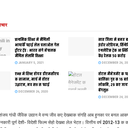
ाचार
प्राथमिक शि‍क्षा मे मैथि‍ली
सात जिला मे बनत बहु
भाषाकेँ पढ़ाई लेल चलाओल गेल
इंडोर स्‍टेडि‍यम, सिंथ
ट्वीटर ट्रेंड : भारत संगे नेपालक
एथलेटिक ट्रेक आ स्विम
मैथिल लेलनि हिस्सा
केंद्र देलक 50 करोड़
JANUARY 5, 2021
DECEMBER 26, 20
एम्स मे शिफ्ट होयत डीएमसीएच
होटल मैनेजमेंट क प
क सामान, मार्च मे होएत
बालिका गृह क 16 ब
उद्घाटन, नव सत्र स पढाई
लोकनि, 29 कए जाय
बेंगलुरु
DECEMBER 26, 2020
DECEMBER 24, 20
ंजय गांधी जैविक उद्यान मे वन्य जीव कए देखबाक संगहि आब हुनका पर बनल आकर
ारी पूर्ण देशी- विदेशी फिल्म सेहो देखबा लेल भेटत। वित्तीय वर्ष 2012-13 क का