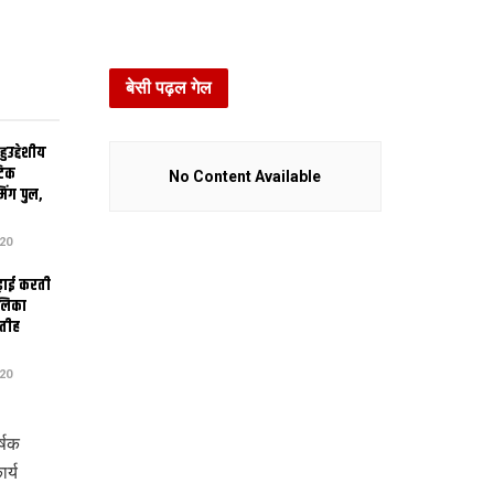
बेसी पढ़ल गेल
उद्देशीय
ेटिक
No Content Available
िंग पुल,
20
ढ़ाई करती
ालिका
तीह
20
्षक
र्य