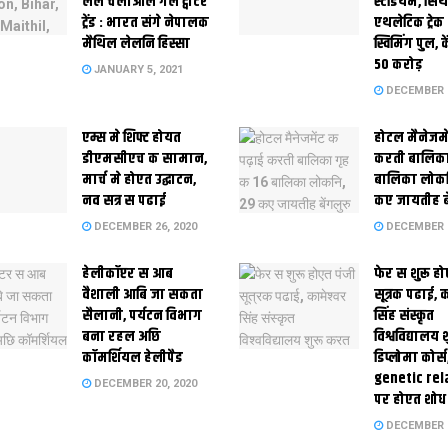
लेल चलाओल गेल ट्वीटर
स्‍टेडि‍यम, सिं
ट्रेंड : भारत संगे नेपालक
एथलेटिक ट्रे
मैथिल लेलनि हिस्सा
स्विमिंग पुल, क
50 करोड़
JANUARY 5, 2021
DECEMBER 2
एम्स मे शिफ्ट होयत
होटल मैनेजमे
डीएमसीएच क सामान,
करती बालिका
मार्च मे होएत उद्घाटन,
बालिका लोकन
नव सत्र स पढाई
कए जायतीह बे
DECEMBER 26, 2020
DECEMBER 2
हेलीकॉप्टर स आब
फेर स शुरू हो
वैशाली आबि जा सकता
सूत्रक पढाई, क
सैलानी, पर्यटन विभाग
सिंह संस्कृत
बना रहल अछि
विश्वविद्यालय
कॉमर्शियल हेलीपैड
डिप्लोमा कोर्स
genetic rel
DECEMBER 20, 2020
पर होएत शोध
DECEMBER 1