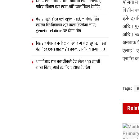
हेलीकॉप्टर स आब वैशाली आबि जा सकता सैलानी,
योजना मे
पर्यटन विभाग बना रहल अछि कॉमर्शियल हेलीपैड
वित्तीय 
इलेक्ट्र
फेर स शुरू होएत पंजी सूत्रक पढाई, कामेश्वर सिंह
संस्कृत विश्वविद्यालय शुरू करत डिप्लोमा कोर्स,
अछि। पु
genetic relations पर होएत शोध
अछि। उद्
अनबाक फ
बिहारक पंचायत क वित्‍तीय स्थिति मे भेल सुधार, पहिल
बेर भेटत एक हजार करोड़ तकक उपयोगिता प्रमाण पत्र
एलाह। एह
प्राप्ति 
आइटीआइ छात्र कए नौकरी देबा लेल 200 कंपनी
आउत बिहार, मार्च तक तैयार होएत डेटाबेस
Tags:
B
Rela