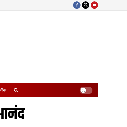
नीक
 आनंद