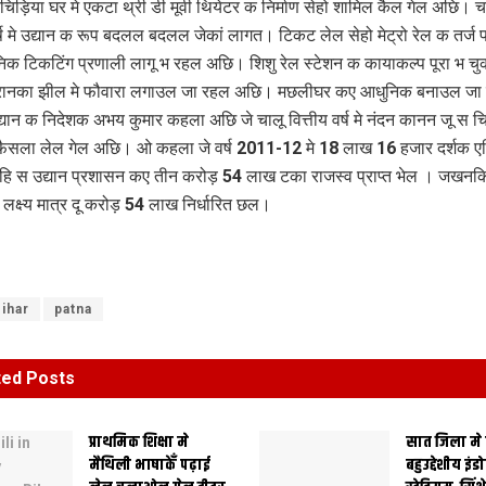
 चिड़िया घर मे एकटा थ्री डी मूवी थियेटर क निर्माण सेहो शामिल कैल गेल अछि। च
वर्ष मे उद्यान क रूप बदलल बदलल जेकां लागत। टिकट लेल सेहो मेट्रो रेल क तर्ज 
ानिक टिकटिंग प्रणाली लागू भ रहल अछि। शिशु रेल स्टेशन क कायाकल्प पूरा भ च
रानका झील मे फौवारा लगाउल जा रहल अछि। मछलीघर कए आधुनिक बनाउल जा
यान क निदेशक अभय कुमार कहला अछि जे चालू वित्तीय वर्ष मे नंदन कानन जू स चिम्
ैसला लेल गेल अछि। ओ कहला जे वर्ष 2011-12 मे 18 लाख 16 हजार दर्शक एह
ि स उद्यान प्रशासन कए तीन करोड़ 54 लाख टका राजस्व प्राप्त भेल । जखनकि
क लक्ष्य मात्र दू करोड़ 54 लाख निर्धारित छल।
ihar
patna
ted
Posts
प्राथमिक शि‍क्षा मे
सात जिला मे
मैथि‍ली भाषाकेँ पढ़ाई
बहुउद्देशीय इंड