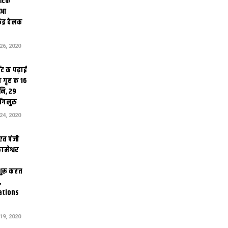
थेटिक
क आ
ेंद्र देलक
6, 2020
ंट क पढ़ाई
 गृह क 16
ि, 29
ंगलुरु
4, 2020
एत पंजी
ामेश्वर
 शुरू करत
,
ations
9, 2020