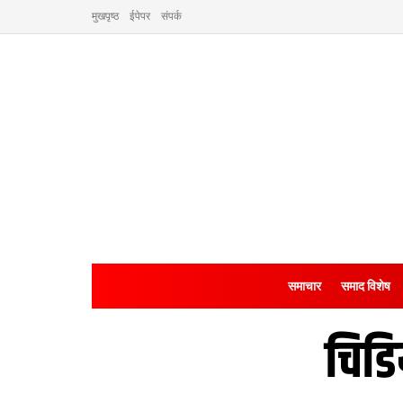
मुखपृष्ठ
ईपेपर
संपर्क
समाचार
समाद विशेष
चिडि