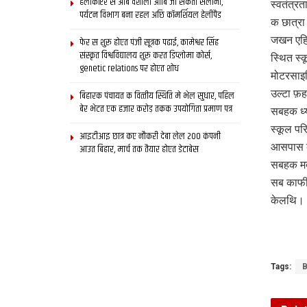
हेलीकॉप्टर स आब वैशाली आबि जा सकता सैलानी,
स्वतंत्र
पर्यटन विभाग बना रहल अछि कॉमर्शियल हेलीपैड
क छात्र
जखन एहि 
फेर स शुरू होएत पंजी सूत्रक पढाई, कामेश्वर सिंह
संस्कृत विश्वविद्यालय शुरू करत डिप्लोमा कोर्स,
स्थित स्
genetic relations पर होएत शोध
मोटरसाइ
उल्टा फ़ह
बिहारक पंचायत क वित्‍तीय स्थिति मे भेल सुधार, पहिल
बेर भेटत एक हजार करोड़ तकक उपयोगिता प्रमाण पत्र
सबहक ध्य
स्कूल पर
आइटीआइ छात्र कए नौकरी देबा लेल 200 कंपनी
आसपास क 
आउत बिहार, मार्च तक तैयार होएत डेटाबेस
सबहक मदद
सब काफी 
केलथि।
Tags:
B