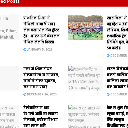
ted
Posts
प्राथमिक शि‍क्षा मे
सात जिला मे
मैथि‍ली भाषाकेँ पढ़ाई
बहुउद्देशीय इंड
लेल चलाओल गेल ट्वीटर
स्‍टेडि‍यम, सिं
ट्रेंड : भारत संगे नेपालक
एथलेटिक ट्रे
मैथिल लेलनि हिस्सा
स्विमिंग पुल, क
50 करोड़
JANUARY 5, 2021
DECEMBER 2
एम्स मे शिफ्ट होयत
होटल मैनेजमे
डीएमसीएच क सामान,
करती बालिका
मार्च मे होएत उद्घाटन,
बालिका लोकन
नव सत्र स पढाई
कए जायतीह बे
DECEMBER 26, 2020
DECEMBER 2
हेलीकॉप्टर स आब
फेर स शुरू हो
वैशाली आबि जा सकता
सूत्रक पढाई, क
सैलानी, पर्यटन विभाग
सिंह संस्कृत
बना रहल अछि
विश्वविद्यालय