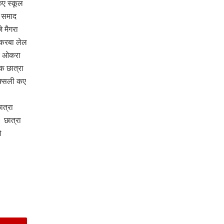
ए स्कूल
 समाद
 मैगरा
 करबा लेल
कए ओकरा
क छात्रा
क्सली कए
त्रा
 छात्रा
ो