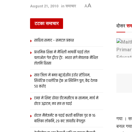
A
August 21, 2010
in
समाचार
A
टटका समाचार
दोसर
सम
साहित्य समाद – समटल प्रकाश
प्राथमिक शि‍क्षा मे मैथि‍ली भाषाकेँ पढ़ाई लेल
चलाओल गेल ट्वीटर ट्रेंड : भारत संगे नेपालक मैथिल
लेलनि हिस्सा
सात जिला मे बनत बहुउद्देशीय इंडोर स्‍टेडि‍यम,
सिंथेटिक एथलेटिक ट्रेक आ स्विमिंग पुल, केंद्र देलक
50 करोड़
एम्स मे शिफ्ट होयत डीएमसीएच क सामान, मार्च मे
होएत उद्घाटन, नव सत्र स पढाई
होटल मैनेजमेंट क पढ़ाई करती बालिका गृह क 16
गया । सम
बालिका लोकनि, 29 कए जायतीह बेंगलुरु
बनल गया 