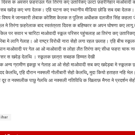
ता दिवस क अवसर फ़हराउल गेल तिरंगा कए उतारिकए उल्टा फ़हरेनिहार माओवादी क
ा सब खदेड़ कए भगा देलक। एहि घटना कए स्थानीय मीडिया छोडि सब दबा देलक।
विषय मे जानकारी लेबाक कोशिश केलक त पुलिस अधीक्षक दलजीत सिंह कहला जे
कूल मे तिरंगा फ़हरेलाक बाद स्वतंत्रता दिवस क बहिष्कार क अपन घोषणा कए लागू
किल पर सवार भ चारिटा माओवादी स्कूल परिसर पहुंचलाह आ तिरंगा कए उतारि
रेबा मे लागि गेलाह। ओ राष्ट्र विरोधी नारा सेहो लगा रहल छलाह। एहि बीच स्कूल
ान माओवादी पर गेल आ ओ माओवादी स लोहा लैत तिरंगा कए सीधा फहरा चारू न
िसर स खदेड़ देलथि । स्कूलक छात्रा सबहक हिम्मत देखी
अन्य ग्रामीण इकठ्ठा भ गेलाह आ ओ सेहो माओवादी सब कए खदेड़बा मे स्कूलक छा
 केलथि, एहि दौरान नक्सली गोलीबारी सेहो केलथि, मुदा कियो हताहत नहि भेल।
दूर त नक्सलीक पाछु गेलथि आ नक्सली गतिविधि क खिलाफ़ मैगरा मे प्रदर्शन सेह
ihar