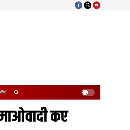
नीक
माओवादी कए