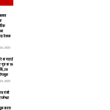
 बनत
ोर
थेटिक
क आ
ेंद्र देलक
6, 2020
ंट क पढ़ाई
 गृह क 16
ि, 29
ंगलुरु
4, 2020
एत पंजी
ामेश्वर
 शुरू करत