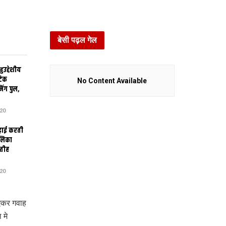
बेसी पढ़ल गेल
उद्देशीय
ेटिक
No Content Available
िंग पुल,
20
ढ़ाई करती
ालिका
तीह
20
एकर गवाह
 मे