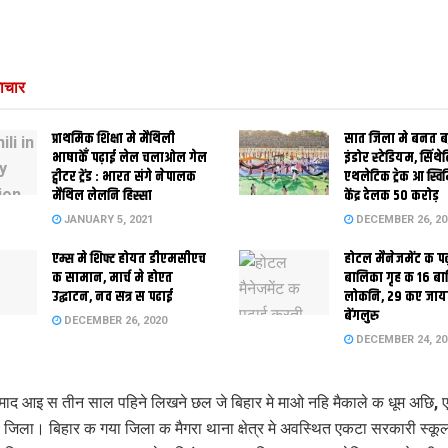
ाचार
प्राथमिक शि‍क्षा मे मैथि‍ली
सात जिला मे बनत बहु
भाषाकेँ पढ़ाई लेल चलाओल गेल
इंडोर स्‍टेडि‍यम, सिंथ
ट्वीटर ट्रेंड : भारत संगे नेपालक
एथलेटिक ट्रेक आ स्विम
मैथिल लेलनि हिस्सा
केंद्र देलक 50 करोड़
JANUARY 5, 2021
DECEMBER 26, 20
एम्स मे शिफ्ट होयत डीएमसीएच
होटल मैनेजमेंट क प
क सामान, मार्च मे होएत
बालिका गृह क 16 ब
उद्घाटन, नव सत्र स पढाई
लोकनि, 29 कए जाय
बेंगलुरु
DECEMBER 26, 2020
DECEMBER 24, 20
ाद आइ स तीन साल पहिने लिखने छल जे बिहार मे माओ नहि मैकाले क धूम अछि, 
जिला। बिहार क गया जिला क मैगरा थाना क्षेत्र मे अवस्थित एकटा सरकारी स्कूल