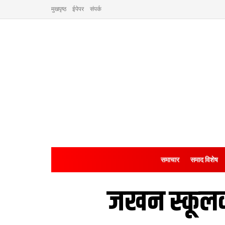
मुखपृष्ठ
ईपेपर
संपर्क
समाचार
समाद विशेष
जखन स्कूल