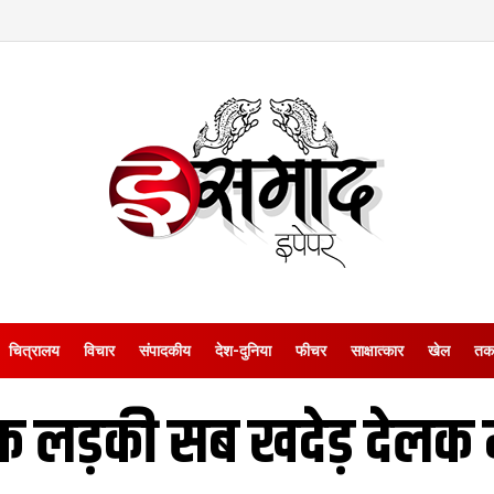
चित्रालय
विचार
संपादकीय
देश-दुनिया
फीचर
साक्षात्‍कार
खेल
तक
क लड़की सब खदेड़ देलक 