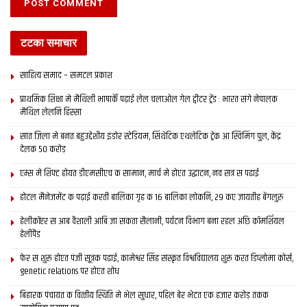
टटका समाचार
साहित्य समाद – समटल प्रकाश
प्राथमिक शि‍क्षा मे मैथि‍ली भाषाकेँ पढ़ाई लेल चलाओल गेल ट्वीटर ट्रेंड : भारत संगे नेपालक
मैथिल लेलनि हिस्सा
सात जिला मे बनत बहुउद्देशीय इंडोर स्‍टेडि‍यम, सिंथेटिक एथलेटिक ट्रेक आ स्विमिंग पुल, केंद्र
देलक 50 करोड़
एम्स मे शिफ्ट होयत डीएमसीएच क सामान, मार्च मे होएत उद्घाटन, नव सत्र स पढाई
होटल मैनेजमेंट क पढ़ाई करती बालिका गृह क 16 बालिका लोकनि, 29 कए जायतीह बेंगलुरु
हेलीकॉप्टर स आब वैशाली आबि जा सकता सैलानी, पर्यटन विभाग बना रहल अछि कॉमर्शियल
हेलीपैड
फेर स शुरू होएत पंजी सूत्रक पढाई, कामेश्वर सिंह संस्कृत विश्वविद्यालय शुरू करत डिप्लोमा कोर्स,
genetic relations पर होएत शोध
बिहारक पंचायत क वित्‍तीय स्थिति मे भेल सुधार, पहिल बेर भेटत एक हजार करोड़ तकक