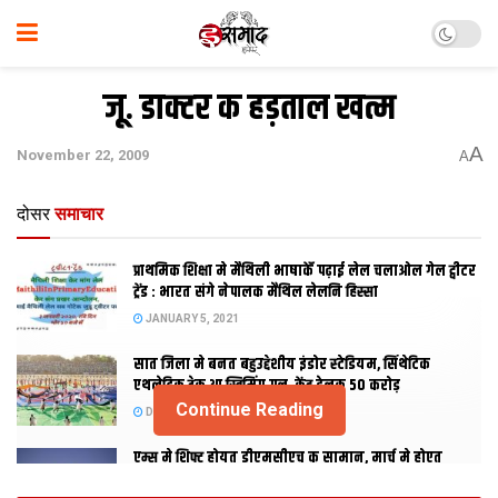
जू. डाक्टर क हड़ताल खत्म
A
November 22, 2009
A
दोसर
समाचार
प्राथमिक शि‍क्षा मे मैथि‍ली भाषाकेँ पढ़ाई लेल चलाओल गेल ट्वीटर
ट्रेंड : भारत संगे नेपालक मैथिल लेलनि हिस्सा
JANUARY 5, 2021
सात जिला मे बनत बहुउद्देशीय इंडोर स्‍टेडि‍यम, सिंथेटिक
एथलेटिक ट्रेक आ स्विमिंग पुल, केंद्र देलक 50 करोड़
Continue Reading
DECEMBER 26, 2020
एम्स मे शिफ्ट होयत डीएमसीएच क सामान, मार्च मे होएत
उद्घाटन, नव सत्र स पढाई