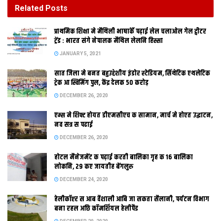
DECEMBER 26, 2020
Related
Posts
होटल मैनेजमेंट क पढ़ाई करती बालिका गृह क 16 बालिका
प्राथमिक शि‍क्षा मे मैथि‍ली भाषाकेँ पढ़ाई लेल चलाओल गेल ट्वीटर
लोकनि, 29 कए जायतीह बेंगलुरु
ट्रेंड : भारत संगे नेपालक मैथिल लेलनि हिस्सा
DECEMBER 24, 2020
JANUARY 5, 2021
सात जिला मे बनत बहुउद्देशीय इंडोर स्‍टेडि‍यम, सिंथेटिक एथलेटिक
ट्रेक आ स्विमिंग पुल, केंद्र देलक 50 करोड़
DECEMBER 26, 2020
एम्स मे शिफ्ट होयत डीएमसीएच क सामान, मार्च मे होएत उद्घाटन,
नव सत्र स पढाई
DECEMBER 26, 2020
होटल मैनेजमेंट क पढ़ाई करती बालिका गृह क 16 बालिका
पटना। मानदेय बढ़ेबा क मांग कए लकए पटना मेडिकल कॉलेज आ अस्पताल
लोकनि, 29 कए जायतीह बेंगलुरु
(पीएमसीएच) क जूनियर डॉक्टरों क बेमियादी हड़ताल शनिदिन सांझ खन
DECEMBER 24, 2020
समाप्त भ गेल। बिहार राज्य स्वास्थ्य सेवा संघ (भासा) आ इंडियन मेडिकल
हेलीकॉप्टर स आब वैशाली आबि जा सकता सैलानी, पर्यटन विभाग
एसोसिएशन (आईएमए) क हस्तक्षेप पर डॉक्टर काज पर लौटबाकनिर्णय
बना रहल अछि कॉमर्शियल हेलीपैड
लेलथि अछि। मुदा पंद्रह दिन मे सरकार मांग नहि मानल त डॉक्टर फेर