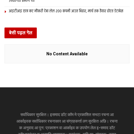
उपयोगिता प्रमाण पत्र
आइटीआइ छात्र कए नौकरी देबा लेल 200 कंपनी आउत बिहार, मार्च तक तैयार होएत डेटाबेस
बेसी पढ़ल गेल
No Content Available
सर्वाधिकार सुरक्षित। इसमाद डॉट कॉम मे प्रकाशित सभटा रचना आ
आर्काइवक सर्वाधिकार रचनाकार आ संग्रहकर्त्ता लग सुरक्षित अछि। रचना
क अनुवाद आ पुन: प्रकाशन वा आर्काइव क उपयोग लेल इ-समाद डॉट