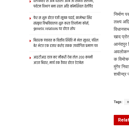
हेलीकॉप्टर स आब वैशाली आबि जा सकता सैलानी,
पर्यटन विभाग बना रहल अछि कॉमर्शियल हेलीपैड
निर्माण 
फेर स शुरू होएत पंजी सूत्रक पढाई, कामेश्वर सिंह
लक्ष्य अ
संस्कृत विश्वविद्यालय शुरू करत डिप्लोमा कोर्स,
genetic relations पर होएत शोध
विधानसभा
खाद प्रो
बिहारक पंचायत क वित्‍तीय स्थिति मे भेल सुधार, पहिल
आनंदपुर 
बेर भेटत एक हजार करोड़ तकक उपयोगिता प्रमाण पत्र
अवलोकन क
आइटीआइ छात्र कए नौकरी देबा लेल 200 कंपनी
क विमोचन
आउत बिहार, मार्च तक तैयार होएत डेटाबेस
मुंगेर नि
शचीन्द्र
Tags:
n
Rela