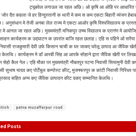
ट्यूबवेल लगाउल जा रहल अछि। ओ कृषि आ ओहि पर आधारित उ
पर जोर दैत कहला जे हर हिन्दुस्तानी क थारी मे कम स कम एकटा बिहारी व्यंजन हेब
छि। अनुसंधान मे तेजी अनबा लेल राज्य मे एकटा आओर कृषि विश्वविद्यालय क प्रस्त
 मे आनल जा रहल अछि। मुख्यमंत्री मनिकपुर उच्च विद्यालय क प्रागंण मे आयोज
त्साहन कार्यक्रम क उद्घाटन क उपरांत बाजि रहल छलाह। एहि स पहिने ओ सरैया
निवासी राजकुमारी देवी उर्फ किसान चाची क घर जाकए घरेलू उत्पाद आ जैविक खे
ेलथि। कार्यक्रम मे डॉ आरबी सिंह आ आरके सोहाने द्वारा जैविक खेती पर लिख
 सेहो कैल गेल। एहि मौका पर मुख्यमंत्री नौबतपुर पटना निवासी सियामुनी देवी क
वासी सुभाष यादव कए पोर्टेबुल कम्पोस्ट कीट, मुजफ्फरपुर क कांटी निवासी गिरिधर प
 प्रसाद सहित अन्य कए जैविक उत्पादन कीट दकए सम्मानित केलथि।
itish
patna muzaffarpur road
ted
Posts