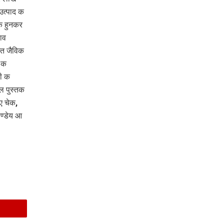
त्पाद क
ाक हुनकर
ाव
ित जैविक
 क
ती क
ल पुस्तक
ए चेक,
ाण्डेय आ