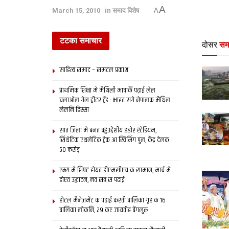
A
March 15, 2010
in
समाद विशेष
A
टटका समाचार
दोसर
सम
साहित्य समाद – समटल प्रकाश
प्राथमिक शि‍क्षा मे मैथि‍ली भाषाकेँ पढ़ाई लेल
चलाओल गेल ट्वीटर ट्रेंड : भारत संगे नेपालक मैथिल
लेलनि हिस्सा
सात जिला मे बनत बहुउद्देशीय इंडोर स्‍टेडि‍यम,
सिंथेटिक एथलेटिक ट्रेक आ स्विमिंग पुल, केंद्र देलक
50 करोड़
एम्स मे शिफ्ट होयत डीएमसीएच क सामान, मार्च मे
होएत उद्घाटन, नव सत्र स पढाई
होटल मैनेजमेंट क पढ़ाई करती बालिका गृह क 16
बालिका लोकनि, 29 कए जायतीह बेंगलुरु