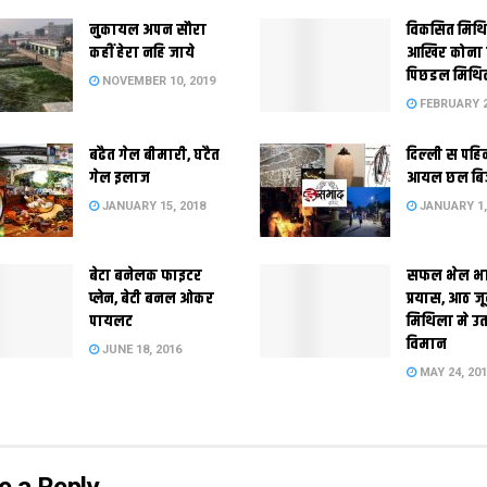
नुकायल अपन सौरा
विकसित मिथ
कहीं हेरा नहि जाये
आखिर कोना
पिछडल मिथि
NOVEMBER 10, 2019
FEBRUARY 2
बढैत गेल बीमारी, घटैत
दिल्‍ली स पहि
गेल इलाज
आयल छल बि
JANUARY 15, 2018
JANUARY 1,
बेटा बनेलक फाइटर
सफल भेल भ
प्लेन, बेटी बनल ओकर
प्रयास, आठ ज
पायलट
मिथिला मे उ
विमान
JUNE 18, 2016
MAY 24, 20