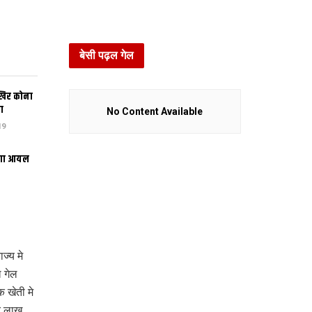
बेसी पढ़ल गेल
खिर कोना
ा
No Content Available
19
भंगा आयल
ज्य मे
 गेल
 खेती मे
ि लाख