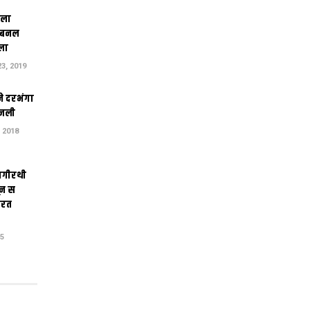
िला
 बनल
ला
3, 2019
ने दरभंगा
जली
 2018
ागीरथी
ून स
तरत
15