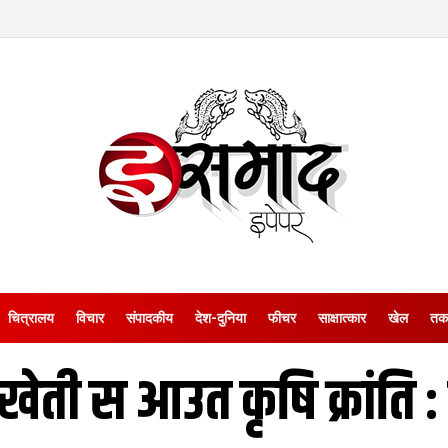
चित्रालय
विचार
संपादकीय
देश-दुनिया
फीचर
साक्षात्‍कार
खेल
तक
खेती स आउत कृषि क्रांति 