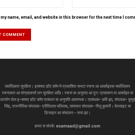
my name, email, and website in this browser for the next time I co
सर्वाधिकार सुरक्षित। इसमाद डॉट कॉम मे प्रकाशित सभटा रचना आ आर्काइवक सर्वाधिकार
रचनाकार आ संग्रहकर्त्ता लग सुरक्षित अछि। रचना क अनुवाद आ पुन: प्रकाशन वा आर्काइव क
उपयोग लेल इ-समाद डॉट कॉम प्रबंधन क अनुमति आवश्यक। प्रबंधक- छवि झा, संपादक- कुमु
सिंह, राजनीतिक संपादक- प्रीतिलता मल्लिक, समाचार संपादक- नीलू कुमारी। वेवसाइट क
डिजाइन आ संचालन - जया झा।
हमरा स संपर्क: esamaad@gmail.com