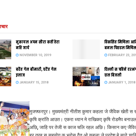
ाचार
नुकायल अपन सौरा कहीं हेरा
विकसित मिथिला आ
नहि जाये
बनल पिछडल मिथिल
NOVEMBER 10, 2019
FEBRUARY 23, 20
बढैत गेल बीमारी, घटैत गेल
दिल्‍ली स पहिने दर
इलाज
छल बिजली
JANUARY 15, 2018
JANUARY 1, 2018
मुजफ्फरपुर। मुख्यमंत्री नीतीश कुमार कहला जे जैविक खेती स रा
कृषि क्रांति आउत। एकरा ध्यान मे राखिकए कृषि रोडमैप बनाउल
अछि, जाहि पर तेजी स काज चलि रहल अछि। किसान कए जैविक
हर तरह स सहयोग क भरोस दैत ओ कहला जे प्रदेश मे साढ़े चार