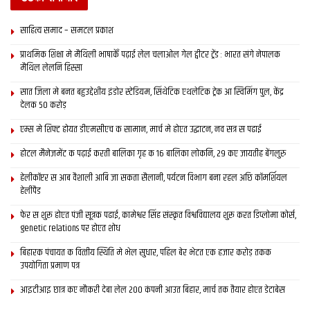
साहित्य समाद – समटल प्रकाश
प्राथमिक शि‍क्षा मे मैथि‍ली भाषाकेँ पढ़ाई लेल चलाओल गेल ट्वीटर ट्रेंड : भारत संगे नेपालक
मैथिल लेलनि हिस्सा
सात जिला मे बनत बहुउद्देशीय इंडोर स्‍टेडि‍यम, सिंथेटिक एथलेटिक ट्रेक आ स्विमिंग पुल, केंद्र
देलक 50 करोड़
एम्स मे शिफ्ट होयत डीएमसीएच क सामान, मार्च मे होएत उद्घाटन, नव सत्र स पढाई
होटल मैनेजमेंट क पढ़ाई करती बालिका गृह क 16 बालिका लोकनि, 29 कए जायतीह बेंगलुरु
हेलीकॉप्टर स आब वैशाली आबि जा सकता सैलानी, पर्यटन विभाग बना रहल अछि कॉमर्शियल
हेलीपैड
फेर स शुरू होएत पंजी सूत्रक पढाई, कामेश्वर सिंह संस्कृत विश्वविद्यालय शुरू करत डिप्लोमा कोर्स,
genetic relations पर होएत शोध
बिहारक पंचायत क वित्‍तीय स्थिति मे भेल सुधार, पहिल बेर भेटत एक हजार करोड़ तकक
उपयोगिता प्रमाण पत्र
आइटीआइ छात्र कए नौकरी देबा लेल 200 कंपनी आउत बिहार, मार्च तक तैयार होएत डेटाबेस