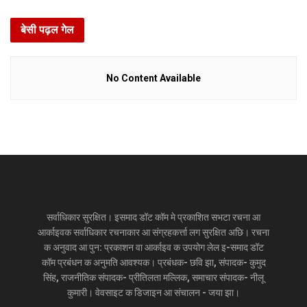
बेसी पढ़ल गेल
No Content Available
सर्वाधिकार सुरक्षित। इसमाद डॉट कॉम मे प्रकाशित सभटा रचना आ
आर्काइवक सर्वाधिकार रचनाकार आ संग्रहकर्त्ता लग सुरक्षित अछि। रचना
क अनुवाद आ पुन: प्रकाशन वा आर्काइव क उपयोग लेल इ-समाद डॉट
कॉम प्रबंधन क अनुमति आवश्यक। प्रबंधक- छवि झा, संपादक- कुमुद
सिंह, राजनीतिक संपादक- प्रीतिलता मल्लिक, समाचार संपादक- नीलू
कुमारी। वेवसाइट क डिजाइन आ संचालन - जया झा।