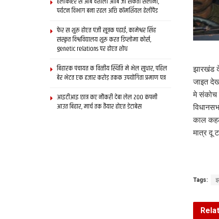
हेलीकॉप्टर स आब वैशाली आबि जा सकता सैलानी,
पर्यटन विभाग बना रहल अछि कॉमर्शियल हेलीपैड
फेर स शुरू होएत पंजी सूत्रक पढाई, कामेश्वर सिंह
संस्कृत विश्वविद्यालय शुरू करत डिप्लोमा कोर्स,
genetic relations पर होएत शोध
बिहारक पंचायत क वित्‍तीय स्थिति मे भेल सुधार, पहिल
झारखंड द
बेर भेटत एक हजार करोड़ तकक उपयोगिता प्रमाण पत्र
जाइत दे
मे संकोच
आइटीआइ छात्र कए नौकरी देबा लेल 200 कंपनी
आउत बिहार, मार्च तक तैयार होएत डेटाबेस
विधानसभ
काल कहल 
मात्र दू
Tags:
झ
Rela