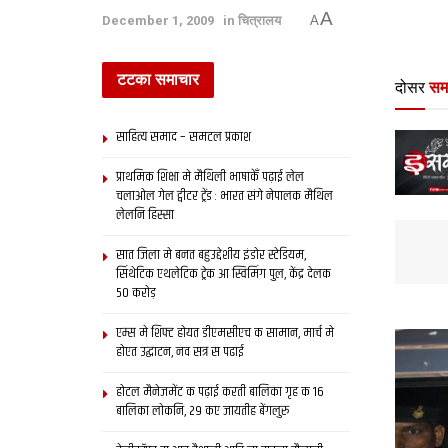
A
December 1, 2009
in
चित्रालय
A
टटका समाचार
दोसर
सम
साहित्य समाद – समटल प्रकाश
प्राथमिक शि‍क्षा मे मैथि‍ली भाषाकेँ पढ़ाई लेल
चलाओल गेल ट्वीटर ट्रेंड : भारत संगे नेपालक मैथिल
लेलनि हिस्सा
सात जिला मे बनत बहुउद्देशीय इंडोर स्‍टेडि‍यम,
सिंथेटिक एथलेटिक ट्रेक आ स्विमिंग पुल, केंद्र देलक
50 करोड़
एम्स मे शिफ्ट होयत डीएमसीएच क सामान, मार्च मे
होएत उद्घाटन, नव सत्र स पढाई
होटल मैनेजमेंट क पढ़ाई करती बालिका गृह क 16
बालिका लोकनि, 29 कए जायतीह बेंगलुरु