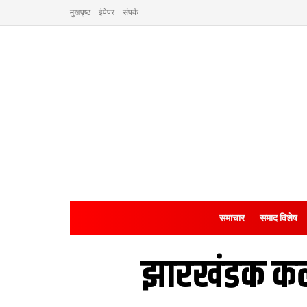
मुखपृष्ठ
ईपेपर
संपर्क
समाचार
समाद विशेष
झारखंडक कलं