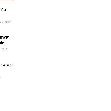
नीतीश
0, 2015
स्त भेल
ंजलि
 2013
एत नालंदा
13