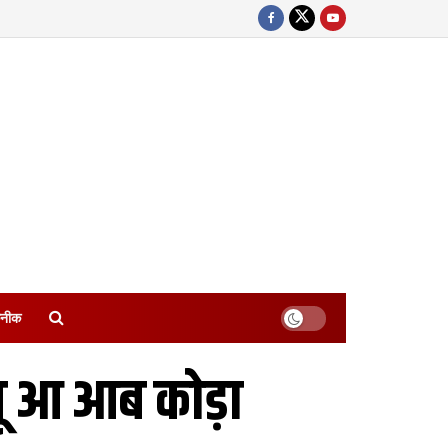
नीक
ू आ आब कोड़ा