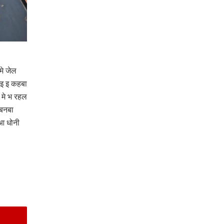
मे जेल
इ इ कहबा
 मे भ रहल
बनबा
 आ धोनी