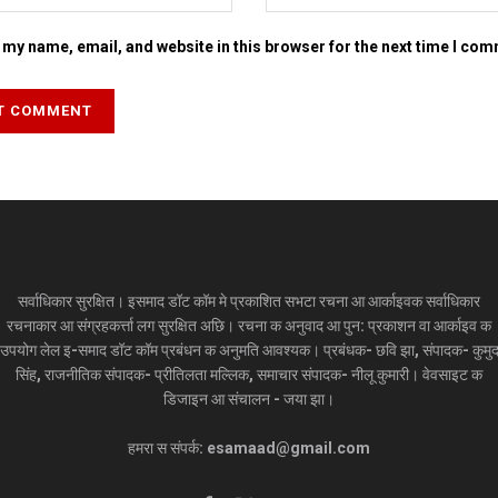
my name, email, and website in this browser for the next time I co
सर्वाधिकार सुरक्षित। इसमाद डॉट कॉम मे प्रकाशित सभटा रचना आ आर्काइवक सर्वाधिकार
रचनाकार आ संग्रहकर्त्ता लग सुरक्षित अछि। रचना क अनुवाद आ पुन: प्रकाशन वा आर्काइव क
उपयोग लेल इ-समाद डॉट कॉम प्रबंधन क अनुमति आवश्यक। प्रबंधक- छवि झा, संपादक- कुमु
सिंह, राजनीतिक संपादक- प्रीतिलता मल्लिक, समाचार संपादक- नीलू कुमारी। वेवसाइट क
डिजाइन आ संचालन - जया झा।
हमरा स संपर्क: esamaad@gmail.com