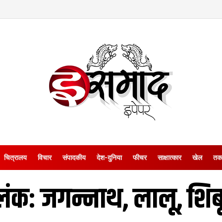
चित्रालय
विचार
संपादकीय
देश-दुनिया
फीचर
साक्षात्‍कार
खेल
तक
क: जगन्नाथ, लालू, शिब