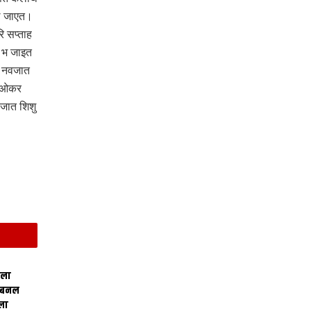
उल जाएत।
ि सप्ताह
 भ जाइत
े नवजात
ि ओकर
वजात शिशु
िला
 बनल
ला