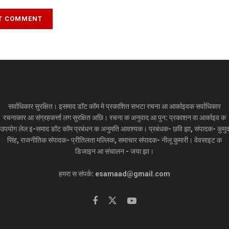
सर्वाधिकार सुरक्षित। इसमाद डॉट कॉम मे प्रकाशित सभटा रचना आ आर्काइवक सर्वाधिकार
रचनाकार आ संग्रहकर्त्ता लग सुरक्षित अछि। रचना क अनुवाद आ पुन: प्रकाशन वा आर्काइव क
उपयोग लेल इ-समाद डॉट कॉम प्रबंधन क अनुमति आवश्यक। प्रबंधक- छवि झा, संपादक- कुमु
सिंह, राजनीतिक संपादक- प्रीतिलता मल्लिक, समाचार संपादक- नीलू कुमारी। वेवसाइट क
डिजाइन आ संचालन - जया झा।
हमरा स संपर्क: esamaad@gmail.com