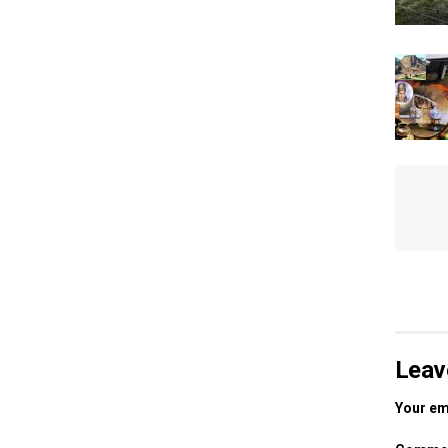
Leav
Your ema