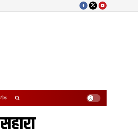
नीक
सहारा