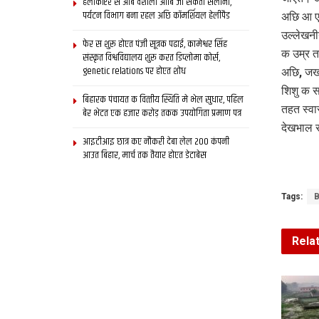
हेलीकॉप्टर स आब वैशाली आबि जा सकता सैलानी,
पर्यटन विभाग बना रहल अछि कॉमर्शियल हेलीपैड
अछि आ एक
उल्लेखनी
फेर स शुरू होएत पंजी सूत्रक पढाई, कामेश्वर सिंह
क उम्र 
संस्कृत विश्वविद्यालय शुरू करत डिप्लोमा कोर्स,
genetic relations पर होएत शोध
अछि, जखन
शिशु क स
बिहारक पंचायत क वित्‍तीय स्थिति मे भेल सुधार, पहिल
तहत स्वा
बेर भेटत एक हजार करोड़ तकक उपयोगिता प्रमाण पत्र
देखभाल 
आइटीआइ छात्र कए नौकरी देबा लेल 200 कंपनी
आउत बिहार, मार्च तक तैयार होएत डेटाबेस
Tags:
B
Rela