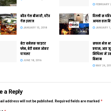
FEBRUARY 2
बढैत गेल बीमारी, घटैत
दिल्‍ली स पहि
गेल इलाज
आयल छल बि
JANUARY 15, 2018
JANUARY 1,
बेटा बनेलक फाइटर
सफल भेल भ
प्लेन, बेटी बनल ओकर
प्रयास, आठ ज
पायलट
मिथिला मे उ
विमान
JUNE 18, 2016
MAY 24, 20
e a Reply
*
il address will not be published.
Required fields are marked