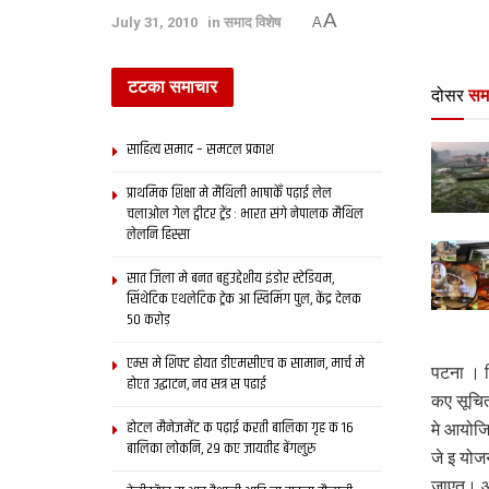
A
July 31, 2010
in
समाद विशेष
A
टटका समाचार
दोसर
सम
साहित्य समाद – समटल प्रकाश
प्राथमिक शि‍क्षा मे मैथि‍ली भाषाकेँ पढ़ाई लेल
चलाओल गेल ट्वीटर ट्रेंड : भारत संगे नेपालक मैथिल
लेलनि हिस्सा
सात जिला मे बनत बहुउद्देशीय इंडोर स्‍टेडि‍यम,
सिंथेटिक एथलेटिक ट्रेक आ स्विमिंग पुल, केंद्र देलक
50 करोड़
एम्स मे शिफ्ट होयत डीएमसीएच क सामान, मार्च मे
पटना । 
होएत उद्घाटन, नव सत्र स पढाई
कए सूचि
होटल मैनेजमेंट क पढ़ाई करती बालिका गृह क 16
मे आयोजि
बालिका लोकनि, 29 कए जायतीह बेंगलुरु
जे इ योज
जाएत। ओ 