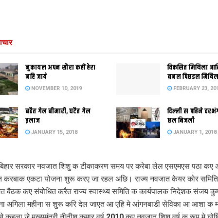
ाचार
नुकायल अपन सौरा कहीं हेरा
विकसित मिथिला आ
नहि जाये
बनल पिछडल मिथिल
NOVEMBER 10, 2019
FEBRUARY 23, 20
बढैत गेल बीमारी, घटैत गेल
दिल्‍ली स पहिने दर
इलाज
छल बिजली
JANUARY 15, 2018
JANUARY 1, 2018
बिहार सरकार नवजात शिशु क टीकाकरण समय पर करेबा लेल एसएमएस पठा कए
त करबाक एकटा योजना शुरू करए जा रहल अछि। राज्य नवजात केयर कोर समित
त बैठक कए संबोधित करैत राज्य स्वास्थ्य समिति क कार्यपालक निदेशक संजय क
ना अगिला महीना स शुरू करि देल जाएत आ एहि मे आंगनबाडी सेविका आ आशा क 
कहला जे मुख्यमंत्री नीतीश कुमार वर्ष 2010 कए नवजात शिशु वर्ष क रूप मे घो