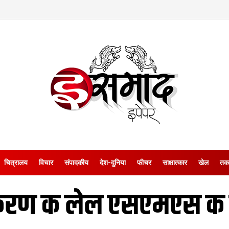
चित्रालय
विचार
संपादकीय
देश-दुनिया
फीचर
साक्षात्‍कार
खेल
तक
करण क लेल एसएमएस क 