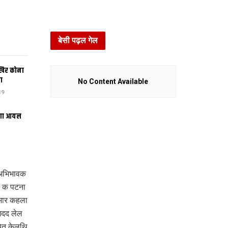
बेसी पढ़ल गेल
खिर कोना
ा
No Content Available
19
भंगा आयल
 अभिभावक
ि क पटना
ुमार कहला
मदद लेल
षित केलथि