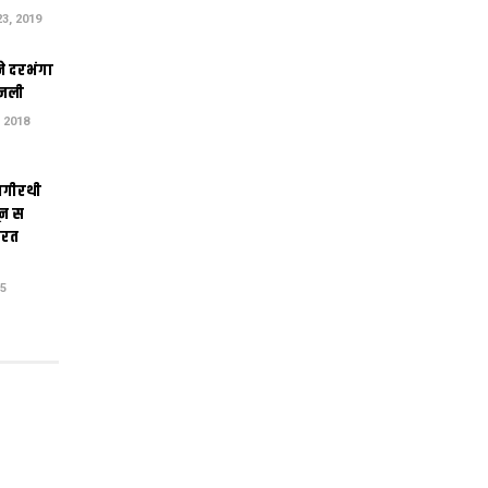
3, 2019
ने दरभंगा
जली
 2018
ागीरथी
ून स
तरत
15