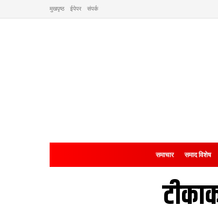
मुखपृष्ठ
ईपेपर
संपर्क
समाचार
समाद विशेष
टीका