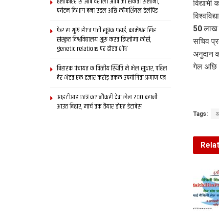
हेलीकॉप्टर स आब वैशाली आबि जा सकता सैलानी,
विद्यार्
पर्यटन विभाग बना रहल अछि कॉमर्शियल हेलीपैड
विश्वविद
50 लाख स
फेर स शुरू होएत पंजी सूत्रक पढाई, कामेश्वर सिंह
संस्कृत विश्वविद्यालय शुरू करत डिप्लोमा कोर्स,
सचिव प्र
genetic relations पर होएत शोध
अनुदान क
गेल अछि
बिहारक पंचायत क वित्‍तीय स्थिति मे भेल सुधार, पहिल
बेर भेटत एक हजार करोड़ तकक उपयोगिता प्रमाण पत्र
आइटीआइ छात्र कए नौकरी देबा लेल 200 कंपनी
आउत बिहार, मार्च तक तैयार होएत डेटाबेस
Tags:
अ
Rela