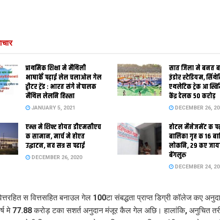
ाचार
प्राथमिक शि‍क्षा मे मैथि‍ली
सात जिला मे बनत बहु
भाषाकेँ पढ़ाई लेल चलाओल गेल
इंडोर स्‍टेडि‍यम, सिंथ
ट्वीटर ट्रेंड : भारत संगे नेपालक
एथलेटिक ट्रेक आ स्विम
मैथिल लेलनि हिस्सा
केंद्र देलक 50 करोड़
JANUARY 5, 2021
DECEMBER 26, 20
एम्स मे शिफ्ट होयत डीएमसीएच
होटल मैनेजमेंट क प
क सामान, मार्च मे होएत
बालिका गृह क 16 ब
उद्घाटन, नव सत्र स पढाई
लोकनि, 29 कए जाय
बेंगलुरु
DECEMBER 26, 2020
DECEMBER 24, 20
त्तरहित स वित्तसहित बनाउल गेल 100टा संबद्धता प्राप्त डिग्री कॉलेज कए अनुद
 वर्ष मे 77.88 करोड़ टका सशर्त अनुदान मंजूर कैल गेल अछि। हालांकि, अनुचित त