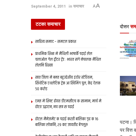
A
September 4, 2011
in
समाचार
A
टटका समाचार
दोसर
सम
साहित्य समाद – समटल प्रकाश
प्राथमिक शि‍क्षा मे मैथि‍ली भाषाकेँ पढ़ाई लेल
चलाओल गेल ट्वीटर ट्रेंड : भारत संगे नेपालक मैथिल
लेलनि हिस्सा
सात जिला मे बनत बहुउद्देशीय इंडोर स्‍टेडि‍यम,
सिंथेटिक एथलेटिक ट्रेक आ स्विमिंग पुल, केंद्र देलक
50 करोड़
एम्स मे शिफ्ट होयत डीएमसीएच क सामान, मार्च मे
होएत उद्घाटन, नव सत्र स पढाई
होटल मैनेजमेंट क पढ़ाई करती बालिका गृह क 16
पटना। वि
बालिका लोकनि, 29 कए जायतीह बेंगलुरु
पर वित्त