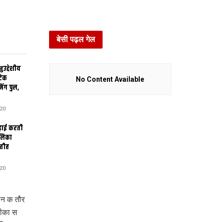
बेसी पढ़ल गेल
उद्देशीय
ेटिक
No Content Available
िंग पुल,
20
ढ़ाई करती
ालिका
तीह
20
ान क तौर
रीका स