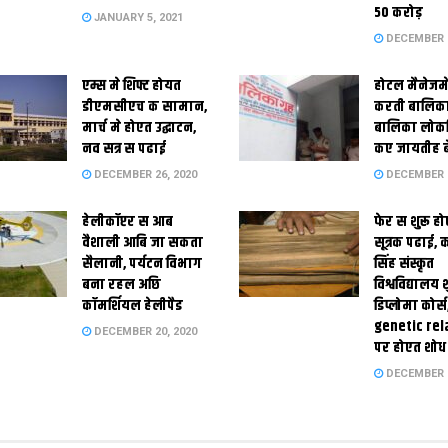
50 करोड़
JANUARY 5, 2021
DECEMBER 2
एम्स मे शिफ्ट होयत
होटल मैनेजमे
डीएमसीएच क सामान,
करती बालिका
मार्च मे होएत उद्घाटन,
बालिका लोकन
नव सत्र स पढाई
कए जायतीह बे
DECEMBER 26, 2020
DECEMBER 2
हेलीकॉप्टर स आब
फेर स शुरू हो
वैशाली आबि जा सकता
सूत्रक पढाई, क
सैलानी, पर्यटन विभाग
सिंह संस्कृत
बना रहल अछि
विश्वविद्यालय
कॉमर्शियल हेलीपैड
डिप्लोमा कोर्स
genetic rel
DECEMBER 20, 2020
पर होएत शोध
DECEMBER 1