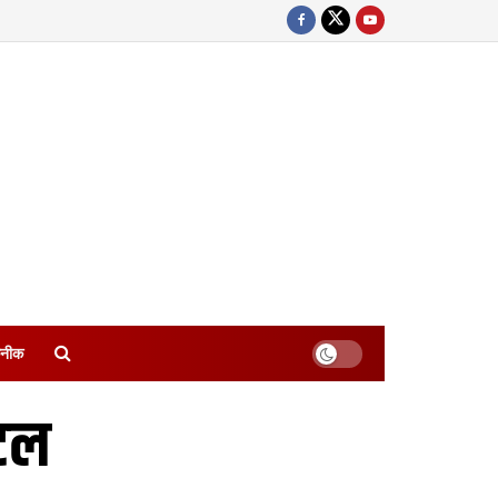
नीक
ेटल