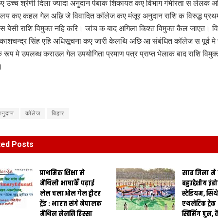
भी कए उच्च श्रेणी दिला ज्यादा अनुदान पेबाक शिकायत कए विभाग गंभीरता स लेलक 
्यालय कए कहल गेल अछि जे विवादित कॉलेज कए मंजूर अनुदान राशि क विरुद्ध प्रथम
 बेसी राशि विमुक्त नहि करि। जांच क बाद अगिला किश्त विमुक्त कैल जाएत। वि
काशचन्द्र सिंह एहि अधिसूचना कए जारी केलथि अछि आ संबंधित कॉलेज स पूर्व म
 रूप मे उपलब्ध कराउल गेल उपयोगिता प्रमाण पत्र प्राप्त भेलाक बाद राशि विमुक
।
नुदान
कॉलेज
बिहार
ted
Posts
प्राथमिक शि‍क्षा मे
सात जिला मे
मैथि‍ली भाषाकेँ पढ़ाई
बहुउद्देशीय इंड
लेल चलाओल गेल ट्वीटर
स्‍टेडि‍यम, सिं
ट्रेंड : भारत संगे नेपालक
एथलेटिक ट्रे
मैथिल लेलनि हिस्सा
स्विमिंग पुल, क