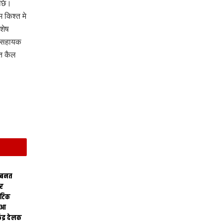
अछि।
 किश्त मे
शेष
े सहायक
्त कैल
 बनत
ोर
थेटिक
क आ
ेंद्र देलक