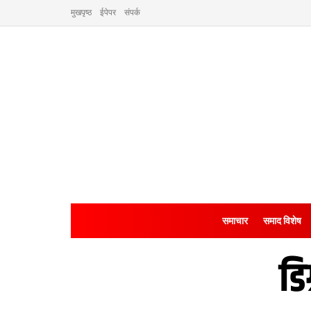
मुखपृष्ठ
ईपेपर
संपर्क
समाचार
समाद विशेष
डि